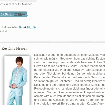
chicker Frack für Männer
29,99 €
tikel pro Seite:
20
,
40
,
80
,
100
 Artikel)
Kostüme Herren
Na, schon wieder eine Einladung zu einer Mottoparty 
schnell wie möglich Gedanken über das richtige Kostü
viel zu oft den Kopf, denn anders als beim weiblichen Ge
Herren-Kostüms nicht: "Sex Sells". Beliebte Männerko
gerne Klassiker wie Pirat oder Cowboy. Auch Berufsgru
Arzt oder Pilot stehen bei kleinen Jungen wie auch b
Kurs. Für den Outdoor-Einsatz erfreuen sich Ganzkörp
Variationen großer Beliebtheit. Und für richtig kreative
Kostüme und die Darstellung verschiedener Künstler da
Rolle, ob man(n) sich an dem Lieblingssänger oder ei
orientiert. Männern kann man in dieser Frage oftmals e
oftmals wird auch von Männern nicht einfach ein Kompl
und passende Accessoires, wie Perücken oder Sonnenb
Interpretation kreiert. Bei so einer großen Kostüm-Ausw