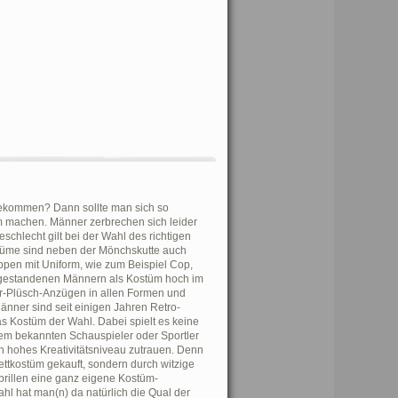
bekommen? Dann sollte man sich so
m machen. Männer zerbrechen sich leider
schlecht gilt bei der Wahl des richtigen
stüme sind neben der Mönchskutte auch
ppen mit Uniform, wie zum Beispiel Cop,
ei gestandenen Männern als Kostüm hoch im
er-Plüsch-Anzügen in allen Formen und
 Männer sind seit einigen Jahren Retro-
s Kostüm der Wahl. Dabei spielt es keine
nem bekannten Schauspieler oder Sportler
in hohes Kreativitätsniveau zutrauen. Denn
ettkostüm gekauft, sondern durch witzige
rillen eine ganz eigene Kostüm-
ahl hat man(n) da natürlich die Qual der