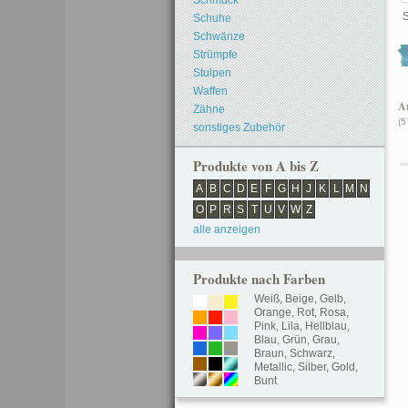
Schmuck
S
Schuhe
Schwänze
Strümpfe
Stulpen
Waffen
Ar
Zähne
(5
sonstiges Zubehör
Produkte von A bis Z
A
B
C
D
E
F
G
H
J
K
L
M
N
O
P
R
S
T
U
V
W
Z
alle anzeigen
Produkte nach Farben
Weiß
,
Beige
,
Gelb
,
Orange
,
Rot
,
Rosa
,
Pink
,
Lila
,
Hellblau
,
Blau
,
Grün
,
Grau
,
Braun
,
Schwarz
,
Metallic
,
Silber
,
Gold
,
Bunt