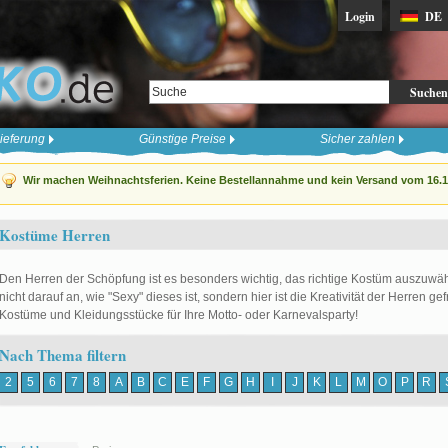
Login
DE
Suchen
ieferung
Günstige Preise
Sicher zahlen
Wir machen Weihnachtsferien. Keine Bestellannahme und kein Versand vom 16.12
Kostüme Herren
Den Herren der Schöpfung ist es besonders wichtig, das richtige Kostüm auszuwä
nicht darauf an, wie "Sexy" dieses ist, sondern hier ist die Kreativität der Herren g
Kostüme und Kleidungsstücke für Ihre Motto- oder Karnevalsparty!
Nach Thema filtern
2
5
6
7
8
A
B
C
E
F
G
H
I
J
K
L
M
O
P
R