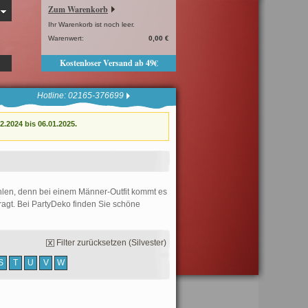
Zum Warenkorb
Ihr Warenkorb ist noch leer.
Warenwert:
0,00 €
Kostenloser Versand ab 49€
Hotline: 02165-376699
.2024 bis 06.01.2025.
hlen, denn bei einem Männer-Outfit kommt es
efragt. Bei PartyDeko finden Sie schöne
Filter zurücksetzen (Silvester)
S
T
U
V
W