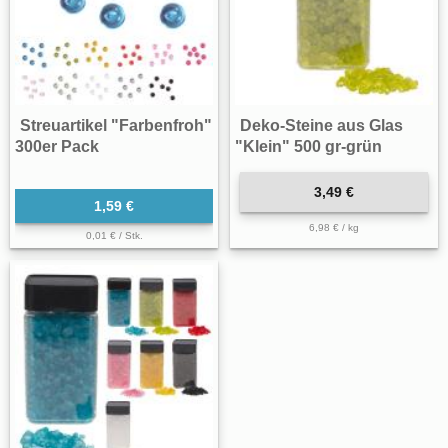
Streuartikel "Farbenfroh"
Deko-Steine aus Glas
300er Pack
"Klein" 500 gr-grün
3,49 €
1,59 €
6,98 € / kg
0,01 € / Stk.