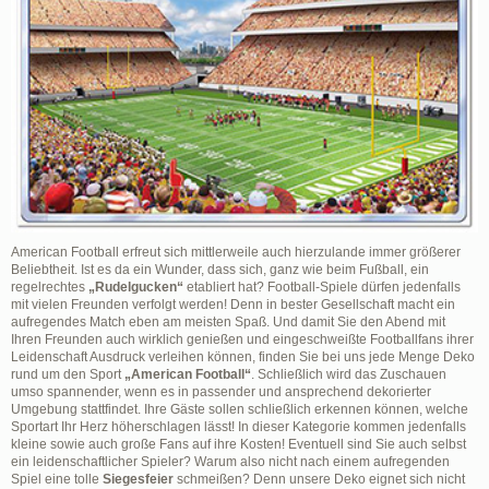
American Football erfreut sich mittlerweile auch hierzulande immer größerer
Beliebtheit. Ist es da ein Wunder, dass sich, ganz wie beim Fußball, ein
regelrechtes
„Rudelgucken“
etabliert hat? Football-Spiele dürfen jedenfalls
mit vielen Freunden verfolgt werden! Denn in bester Gesellschaft macht ein
aufregendes Match eben am meisten Spaß. Und damit Sie den Abend mit
Ihren Freunden auch wirklich genießen und eingeschweißte Footballfans ihrer
Leidenschaft Ausdruck verleihen können, finden Sie bei uns jede Menge Deko
rund um den Sport
„American Football“
. Schließlich wird das Zuschauen
umso spannender, wenn es in passender und ansprechend dekorierter
Umgebung stattfindet. Ihre Gäste sollen schließlich erkennen können, welche
Sportart Ihr Herz höherschlagen lässt! In dieser Kategorie kommen jedenfalls
kleine sowie auch große Fans auf ihre Kosten! Eventuell sind Sie auch selbst
ein leidenschaftlicher Spieler? Warum also nicht nach einem aufregenden
Spiel eine tolle
Siegesfeier
schmeißen? Denn unsere Deko eignet sich nicht