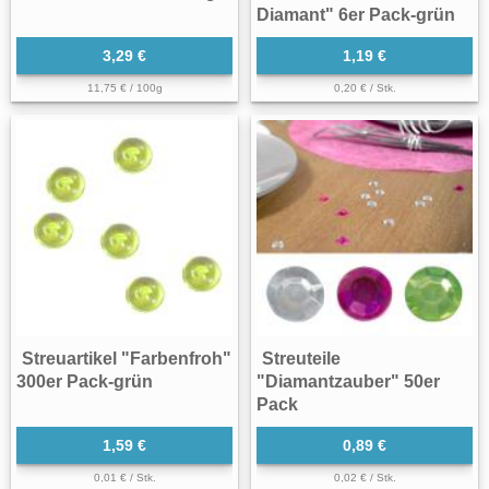
Diamant" 6er Pack-grün
3,29 €
1,19 €
11,75 € / 100g
0,20 € / Stk.
Streuartikel "Farbenfroh"
Streuteile
300er Pack-grün
"Diamantzauber" 50er
Pack
1,59 €
0,89 €
0,01 € / Stk.
0,02 € / Stk.