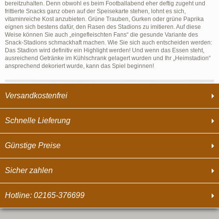
bereitzuhalten. Denn obwohl es beim Footballabend eher deftig zugeht und
frittierte Snacks ganz oben auf der Speisekarte stehen, lohnt es sich,
vitaminreiche Kost anzubieten. Grüne Trauben, Gurken oder grüne Paprika
eignen sich bestens dafür, den Rasen des Stadions zu imitieren. Auf diese
Weise können Sie auch „eingefleischten Fans“ die gesunde Variante des
Snack-Stadions schmackhaft machen. Wie Sie sich auch entscheiden werden:
Das Stadion wird definitiv ein Highlight werden! Und wenn das Essen steht,
ausreichend Getränke im Kühlschrank gelagert wurden und Ihr „Heimstadion“
ansprechend dekoriert wurde, kann das Spiel beginnen!
Versandkostenfrei
Schnelle Lieferung
Günstige Preise
Sicher zahlen
Hotline: 02165-376699