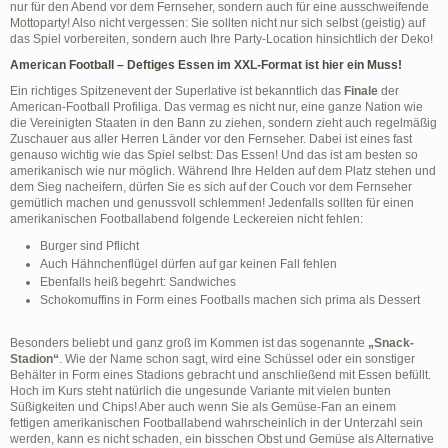
nur für den Abend vor dem Fernseher, sondern auch für eine ausschweifende
Mottoparty! Also nicht vergessen: Sie sollten nicht nur sich selbst (geistig) auf
das Spiel vorbereiten, sondern auch Ihre Party-Location hinsichtlich der Deko!
American Football – Deftiges Essen im XXL-Format ist hier ein Muss!
Ein richtiges Spitzenevent der Superlative ist bekanntlich das
Finale
der
American-Football Profiliga. Das vermag es nicht nur, eine ganze Nation wie
die Vereinigten Staaten in den Bann zu ziehen, sondern zieht auch regelmäßig
Zuschauer aus aller Herren Länder vor den Fernseher. Dabei ist eines fast
genauso wichtig wie das Spiel selbst: Das Essen! Und das ist am besten so
amerikanisch wie nur möglich. Während Ihre Helden auf dem Platz stehen und
dem Sieg nacheifern, dürfen Sie es sich auf der Couch vor dem Fernseher
gemütlich machen und genussvoll schlemmen! Jedenfalls sollten für einen
amerikanischen Footballabend folgende Leckereien nicht fehlen:
Burger sind Pflicht
Auch Hähnchenflügel dürfen auf gar keinen Fall fehlen
Ebenfalls heiß begehrt: Sandwiches
Schokomuffins in Form eines Footballs machen sich prima als Dessert
Besonders beliebt und ganz groß im Kommen ist das sogenannte
„Snack-
Stadion“
. Wie der Name schon sagt, wird eine Schüssel oder ein sonstiger
Behälter in Form eines Stadions gebracht und anschließend mit Essen befüllt.
Hoch im Kurs steht natürlich die ungesunde Variante mit vielen bunten
Süßigkeiten und Chips! Aber auch wenn Sie als Gemüse-Fan an einem
fettigen amerikanischen Footballabend wahrscheinlich in der Unterzahl sein
werden, kann es nicht schaden, ein bisschen Obst und Gemüse als Alternative