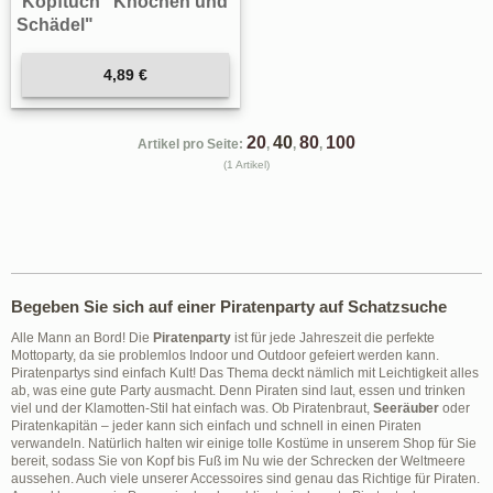
Kopftuch "Knochen und
Schädel"
4,89 €
20
40
80
100
Artikel pro Seite:
,
,
,
(1 Artikel)
Begeben Sie sich auf einer Piratenparty auf Schatzsuche
Alle Mann an Bord! Die
Piratenparty
ist für jede Jahreszeit die perfekte
Mottoparty, da sie problemlos Indoor und Outdoor gefeiert werden kann.
Piratenpartys sind einfach Kult! Das Thema deckt nämlich mit Leichtigkeit alles
ab, was eine gute Party ausmacht. Denn Piraten sind laut, essen und trinken
viel und der Klamotten-Stil hat einfach was. Ob Piratenbraut,
Seeräuber
oder
Piratenkapitän – jeder kann sich einfach und schnell in einen Piraten
verwandeln. Natürlich halten wir einige tolle Kostüme in unserem Shop für Sie
bereit, sodass Sie von Kopf bis Fuß im Nu wie der Schrecken der Weltmeere
aussehen. Auch viele unserer Accessoires sind genau das Richtige für Piraten.