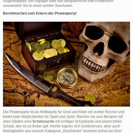
Augenklappen, ein Papagei oder das obligatorische rote Piratentuch
verwandeln Sie in einen echten Seeräuber.
Bereitmachen zum Entern der Piratenparty!
Die Piratenparty ist als Mottoparty für Groß und Klein ein echter Renner und
bietet viele Möglichkeiten für Spaß und Spiel. Machen sie zum Beispiel mit
allen Gästen eine
Schatzsuche
mit richtiger Schatzkarte und einem tollen
Schatz, den es zu finden gilt. Hierfür eignen sich Goldmünzen, aber auch
Kleinigkeiten aus unserer Kategorie „Geschenke“ kommen prima bei Ihrer