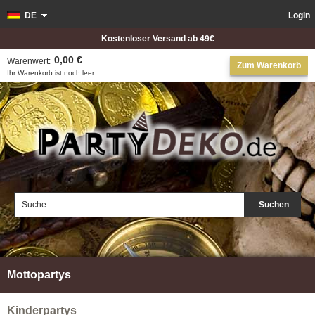
DE
Login
Kostenloser Versand ab 49€
0,00 €
Warenwert:
Zum Warenkorb
Ihr Warenkorb ist noch leer.
Suchen
Mottopartys
Kinderpartys