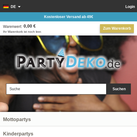
DE
Login
Kostenloser Versand ab 49€
0,00 €
Warenwert:
Zum Warenkorb
Ihr Warenkorb ist noch leer.
Suchen
Mottopartys
Kinderpartys