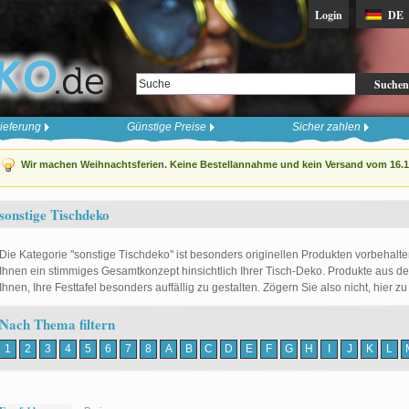
Login
DE
Suchen
ieferung
Günstige Preise
Sicher zahlen
Wir machen Weihnachtsferien. Keine Bestellannahme und kein Versand vom 16.12
sonstige Tischdeko
Die Kategorie "sonstige Tischdeko" ist besonders originellen Produkten vorbehalte
Ihnen ein stimmiges Gesamtkonzept hinsichtlich Ihrer Tisch-Deko. Produkte aus de
Ihnen, Ihre Festtafel besonders auffällig zu gestalten. Zögern Sie also nicht, hier zu
Nach Thema filtern
1
2
3
4
5
6
7
8
A
B
C
D
E
F
G
H
I
J
K
L