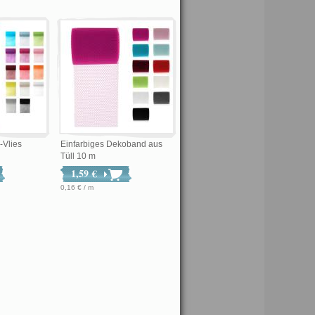
-Vlies
Einfarbiges Dekoband aus
Tüll 10 m
1,59 €
0,16 € / m