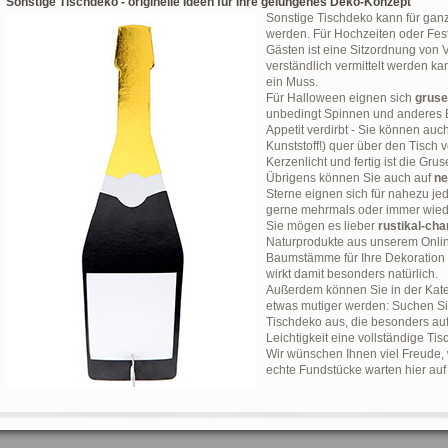
Sonstige Tischdeko - originelle Ideen für Ihre gelungenes Deko-Konzept
Sonstige Tischdeko kann für gan
werden. Für Hochzeiten oder Fest
Gästen ist eine Sitzordnung von V
verständlich vermittelt werden k
ein Muss.
Für Halloween eignen sich
gruse
unbedingt Spinnen und anderes E
Appetit verdirbt - Sie können auch
Kunststoff!) quer über den Tisch 
Kerzenlicht und fertig ist die Gru
Übrigens können Sie auch auf
ne
Sterne eignen sich für nahezu j
gerne mehrmals oder immer wied
Sie mögen es lieber
rustikal-ch
Naturprodukte aus unserem Onli
Baumstämme für Ihre Dekoration 
wirkt damit besonders natürlich.
Außerdem können Sie in der Kat
etwas mutiger werden: Suchen Sie
Tischdeko aus, die besonders auff
Leichtigkeit eine vollständige Ti
Wir wünschen Ihnen viel Freude, 
echte Fundstücke warten hier auf 