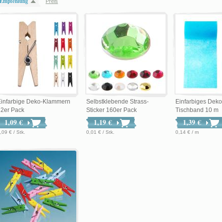
Empfehlung
Preis
Einfarbige Deko-Klammern
Selbstklebende Strass-
Einfarbiges Deko
12er Pack
Sticker 160er Pack
Tischband 10 m
1,09 €
1,19 €
1,39 €
,09 € / Stk.
0,01 € / Stk.
0,14 € / m