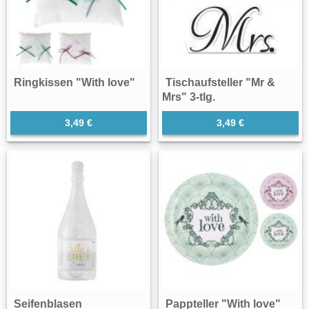
Ringkissen "With love"
Tischaufsteller "Mr &
Mrs" 3-tlg.
3,49 €
3,49 €
Seifenblasen
Pappteller "With love"