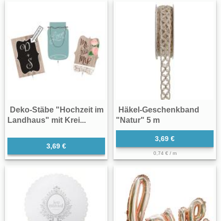
Deko-Stäbe "Hochzeit im
Häkel-Geschenkband
Landhaus" mit Krei...
"Natur" 5 m
3,69 €
3,69 €
0,74 € / m