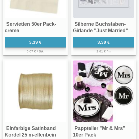
Servietten 50er Pack-
Silberne Buchstaben-
creme
Girlande "Just Married"...
3,39 €
3,39 €
0,07 € / Stk.
2,61 € / m
Einfarbige Satinband
Pappteller "Mr & Mrs"
Kordel 25 m-elfenbein
10er Pack