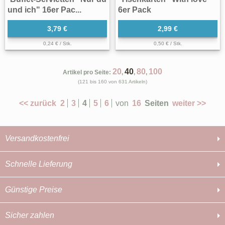
und ich" 16er Pac...
6er Pack
3,79 €
2,99 €
0,24 € / Stk.
0,50 € / Stk.
20
40
80
100
Artikel pro Seite:
,
,
,
(121 bis 160 von 631 Artikeln)
<< zurück
2
3
4
5
6
von
16
Seiten
weiter >>
Versandkostenfrei
Schnelle Lieferung
Günstige Preise
Sicher zahlen