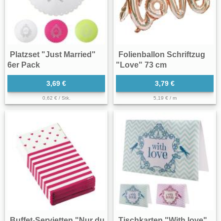
Platzset "Just Married"
Folienballon Schriftzug
6er Pack
"Love" 73 cm
3,69 €
3,79 €
0,62 € / Stk.
5,19 € / m
Buffet-Servietten "Nur du
Tischkarten "With love"