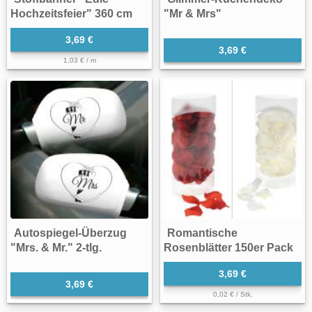
Hochzeitsfeier" 360 cm
"Mr & Mrs"
3,69 €
3,69 €
1,03 € / m
Autospiegel-Überzug
Romantische
"Mrs. & Mr." 2-tlg.
Rosenblätter 150er Pack
3,69 €
3,69 €
0,02 € / Stk.