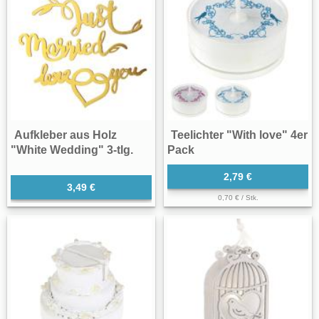
Aufkleber aus Holz
Teelichter "With love" 4er
"White Wedding" 3-tlg.
Pack
2,79 €
3,49 €
0,70 € / Stk.