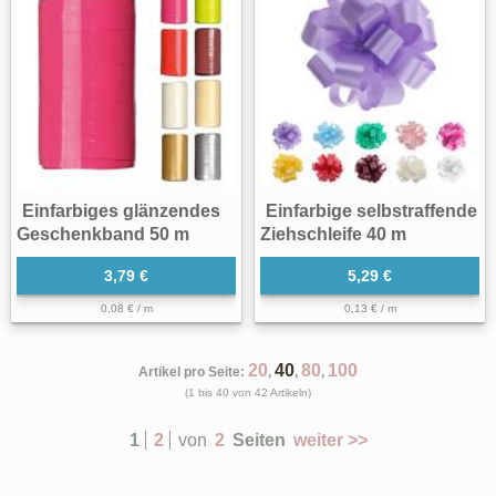
Einfarbiges glänzendes
Einfarbige selbstraffende
Geschenkband 50 m
Ziehschleife 40 m
3,79 €
5,29 €
0,08 € / m
0,13 € / m
20
40
80
100
Artikel pro Seite:
,
,
,
(1 bis 40 von 42 Artikeln)
1
2
von
2
Seiten
weiter >>