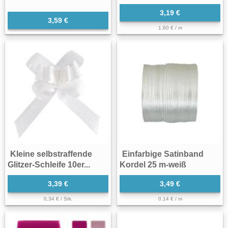
3,19 €
3,59 €
1,60 € / m
Kleine selbstraffende
Einfarbige Satinband
Glitzer-Schleife 10er...
Kordel 25 m-weiß
3,39 €
3,49 €
0,34 € / Stk.
0,14 € / m