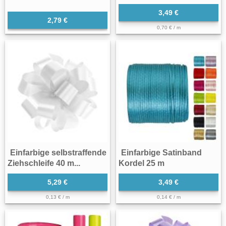
3,49 €
2,79 €
0,70 € / m
Einfarbige selbstraffende
Einfarbige Satinband
Ziehschleife 40 m...
Kordel 25 m
5,29 €
3,49 €
0,13 € / m
0,14 € / m