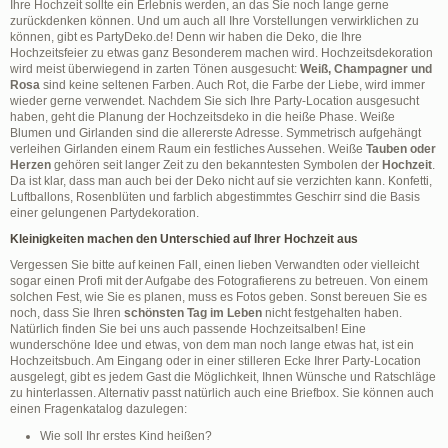
Ihre Hochzeit sollte ein Erlebnis werden, an das Sie noch lange gerne
zurückdenken können. Und um auch all Ihre Vorstellungen verwirklichen zu
können, gibt es PartyDeko.de! Denn wir haben die Deko, die Ihre
Hochzeitsfeier zu etwas ganz Besonderem machen wird. Hochzeitsdekoration
wird meist überwiegend in zarten Tönen ausgesucht:
Weiß, Champagner und
Rosa
sind keine seltenen Farben. Auch Rot, die Farbe der Liebe, wird immer
wieder gerne verwendet. Nachdem Sie sich Ihre Party-Location ausgesucht
haben, geht die Planung der Hochzeitsdeko in die heiße Phase. Weiße
Blumen und Girlanden sind die allererste Adresse. Symmetrisch aufgehängt
verleihen Girlanden einem Raum ein festliches Aussehen. Weiße
Tauben oder
Herzen
gehören seit langer Zeit zu den bekanntesten Symbolen der
Hochzeit
.
Da ist klar, dass man auch bei der Deko nicht auf sie verzichten kann. Konfetti,
Luftballons, Rosenblüten und farblich abgestimmtes Geschirr sind die Basis
einer gelungenen Partydekoration.
Kleinigkeiten machen den Unterschied auf Ihrer Hochzeit aus
Vergessen Sie bitte auf keinen Fall, einen lieben Verwandten oder vielleicht
sogar einen Profi mit der Aufgabe des Fotografierens zu betreuen. Von einem
solchen Fest, wie Sie es planen, muss es Fotos geben. Sonst bereuen Sie es
noch, dass Sie Ihren
schönsten Tag im Leben
nicht festgehalten haben.
Natürlich finden Sie bei uns auch passende Hochzeitsalben! Eine
wunderschöne Idee und etwas, von dem man noch lange etwas hat, ist ein
Hochzeitsbuch. Am Eingang oder in einer stilleren Ecke Ihrer Party-Location
ausgelegt, gibt es jedem Gast die Möglichkeit, Ihnen Wünsche und Ratschläge
zu hinterlassen. Alternativ passt natürlich auch eine Briefbox. Sie können auch
einen Fragenkatalog dazulegen:
Wie soll Ihr erstes Kind heißen?