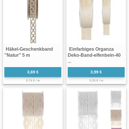
Häkel-Geschenkband
Einfarbiges Organza
"Natur" 5 m
Deko-Band-elfenbein-40
...
3,69 €
3,99 €
0,74 € / m
0,20 € / m