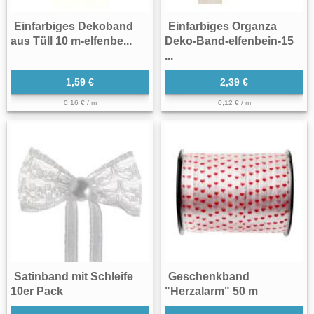
Einfarbiges Dekoband
Einfarbiges Organza
aus Tüll 10 m-elfenbe...
Deko-Band-elfenbein-15
...
1,59 €
2,39 €
0,16 € / m
0,12 € / m
Satinband mit Schleife
Geschenkband
10er Pack
"Herzalarm" 50 m