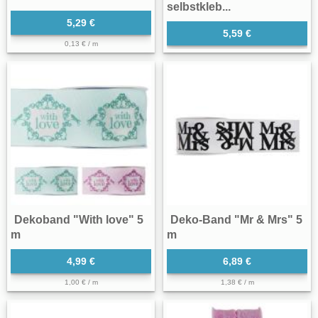
selbstkleb...
5,29 €
5,59 €
0,13 € / m
Dekoband "With love" 5
Deko-Band "Mr & Mrs" 5
m
m
4,99 €
6,89 €
1,00 € / m
1,38 € / m