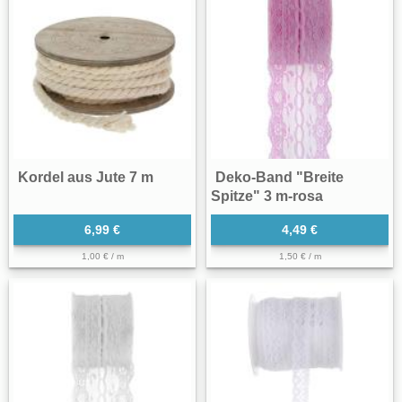
Kordel aus Jute 7 m
Deko-Band "Breite
Spitze" 3 m-rosa
6,99 €
4,49 €
1,00 € / m
1,50 € / m