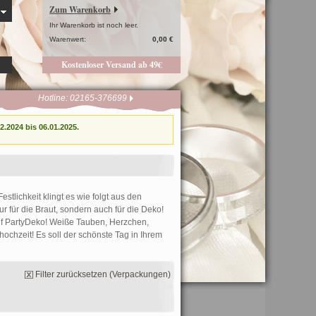
Zum Warenkorb
Ihr Warenkorb ist noch leer.
Warenwert:
0,00 €
Kostenloser Versand ab 49€
Hotline: 02165-376699
.2024 bis 06.01.2025.
stlichkeit klingt es wie folgt aus den
r für die Braut, sondern auch für die Deko!
 auf PartyDeko! Weiße Tauben, Herzchen,
hochzeit! Es soll der schönste Tag in Ihrem
Filter zurücksetzen (Verpackungen)