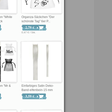
n "White
Organza-Säckchen "Der
ck
schönste Tag" 6er P...
2,79 €
0,47 € / Stk.
n "Mr &
Einfarbiges Satin Deko-
Band-elfenbein-15 mm
3,59 €