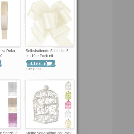
anza Deko-
Selbstraffende Schleifen 5
 ...
cm 10er Pack-elf...
4,19 €
0,42 € / Stk.
e Spitze" 3
Kleine Vogelkäfige 2er Pack