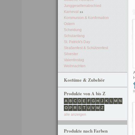
Junggesellenabschied
Karneval
Kommunion & Konfirmation
Ostern
Scheidung
Schulanfang
St. Patrick's Day
Straßenfest & Schützenfest
Silvester
Valentinstag
Weihnachten
H
Kostüme & Zubehör
0
Produkte von A bis Z
A
B
C
D
E
F
G
H
J
K
L
M
N
O
P
R
S
T
U
V
W
Z
alle anzeigen
Produkte nach Farben