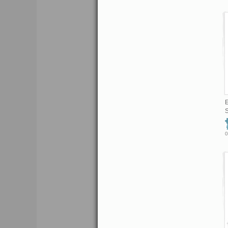
E
S
0