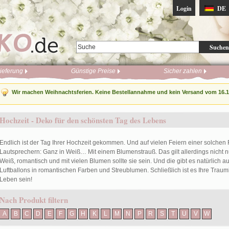
Login
DE
Suchen
ieferung
Günstige Preise
Sicher zahlen
Wir machen Weihnachtsferien. Keine Bestellannahme und kein Versand vom 16.12
Hochzeit - Deko für den schönsten Tag des Lebens
Endlich ist der Tag Ihrer Hochzeit gekommen. Und auf vielen Feiern einer solchen Fe
Lautsprechern: Ganz in Weiß… Mit einem Blumenstrauß. Das gilt allerdings nicht nu
Weiß, romantisch und mit vielen Blumen sollte sie sein. Und die gibt es natürlich
Luftballons in romantischen Farben und Streublumen. Schließlich ist es Ihre Traum
Leben sein!
Nach Produkt filtern
A
B
C
D
E
F
G
H
K
L
M
N
P
R
S
T
U
V
W