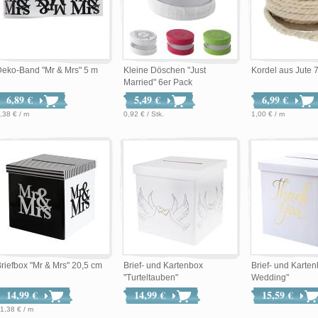
eko-Band "Mr & Mrs" 5 m
Kleine Döschen "Just
Kordel aus Jute 
Married" 6er Pack
6,89 €
5,49 €
6,99 €
,38 € / m
0,92 € / Stk.
1,00 € / m
riefbox "Mr & Mrs" 20,5 cm
Brief- und Kartenbox
Brief- und Karte
"Turteltauben"
Wedding"
14,99 €
14,99 €
15,59 €
1,38 € / m