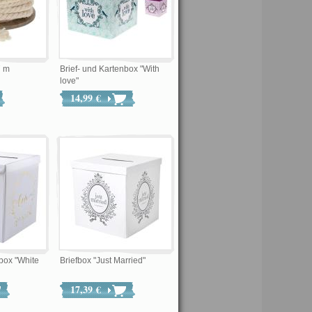
7 m
Brief- und Kartenbox "With
love"
14,99 €
nbox "White
Briefbox "Just Married"
17,39 €