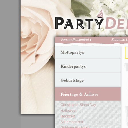
Versandkostenfrei
Schnelle L
Mottopartys
Kinderpartys
Geburtstage
Feiertage & Anlässe
Christopher Street Day
Halloween
Hochzeit
Silberhochzeit
Goldene Hochzeit