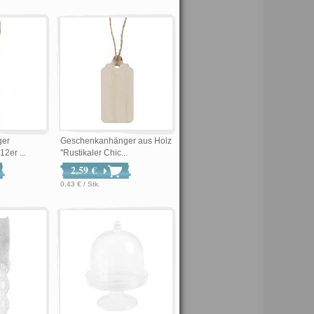
ger
Geschenkanhänger aus Holz
12er ...
"Rustikaler Chic...
2,59 €
0,43 € / Stk.