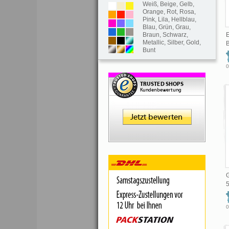
Weiß
,
Beige
,
Gelb
,
Orange
,
Rot
,
Rosa
,
Pink
,
Lila
,
Hellblau
,
Blau
,
Grün
,
Grau
,
Braun
,
Schwarz
,
E
Metallic
,
Silber
,
Gold
,
B
Bunt
0
0