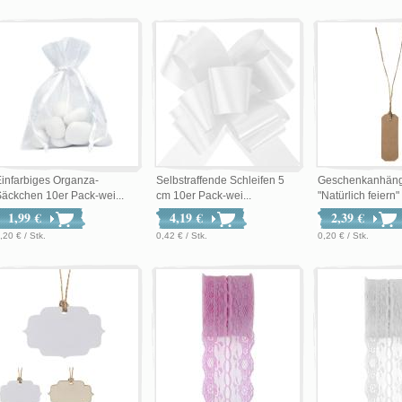
infarbiges Organza-
Selbstraffende Schleifen 5
Geschenkanhän
äckchen 10er Pack-wei...
cm 10er Pack-wei...
"Natürlich feiern" 
1,99 €
4,19 €
2,39 €
,20 € / Stk.
0,42 € / Stk.
0,20 € / Stk.