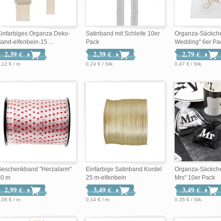
infarbiges Organza Deko-
Satinband mit Schleife 10er
Organza-Säckche
and-elfenbein-15 ...
Pack
Wedding" 6er Pa
2,39 €
2,39 €
2,79 €
,12 € / m
0,24 € / Stk.
0,47 € / Stk.
Geschenkband "Herzalarm"
Einfarbige Satinband Kordel
Organza-Säckche
50 m
25 m-elfenbein
Mrs" 10er Pack
2,99 €
3,49 €
3,49 €
,06 € / m
0,14 € / m
0,35 € / Stk.