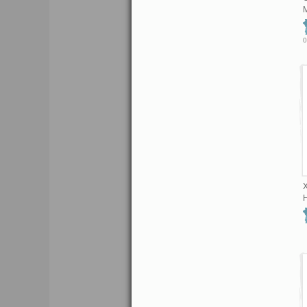
M
0
X
H