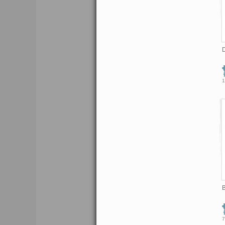
D
1
B
7