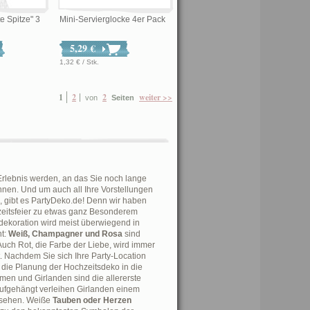
e Spitze" 3
Mini-Servierglocke 4er Pack
5,29 €
1,32 € / Stk.
1
2
2
weiter >>
von
Seiten
 Erlebnis werden, an das Sie noch lange
nen. Und um auch all Ihre Vorstellungen
, gibt es PartyDeko.de! Denn wir haben
zeitsfeier zu etwas ganz Besonderem
dekoration wird meist überwiegend in
t:
Weiß, Champagner und Rosa
sind
Auch Rot, die Farbe der Liebe, wird immer
 Nachdem Sie sich Ihre Party-Location
die Planung der Hochzeitsdeko in die
en und Girlanden sind die allererste
ufgehängt verleihen Girlanden einem
ssehen. Weiße
Tauben oder Herzen