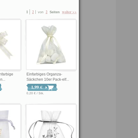
1
2
2
weiter >>
von
Seiten
nfarbige
Einfarbiges Organza-
n...
Säckchen 10er Pack-elf...
1,99 €
0,20 € / Stk.