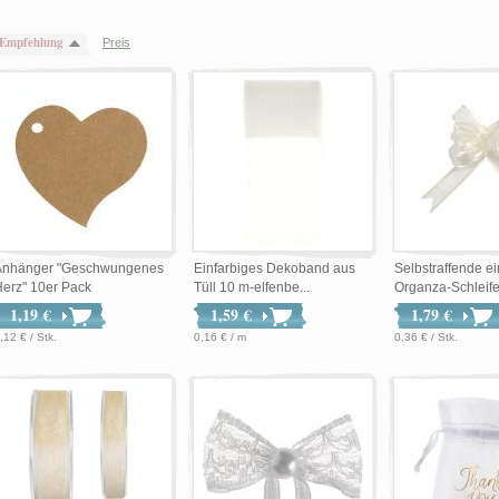
Empfehlung
Preis
Anhänger "Geschwungenes
Einfarbiges Dekoband aus
Selbstraffende ei
erz" 10er Pack
Tüll 10 m-elfenbe...
Organza-Schleife
1,19 €
1,59 €
1,79 €
,12 € / Stk.
0,16 € / m
0,36 € / Stk.