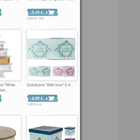
5,19 €
2,60 € / Stk.
t "White
Dekoband "With love" 5 m
eb...
4,99 €
1,00 € / m