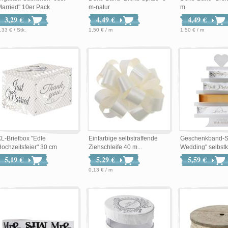
arried" 10er Pack
m-natur
m
3,29 €
4,49 €
4,49 €
,33 € / Stk.
1,50 € / m
1,50 € / m
L-Briefbox "Edle
Einfarbige selbstraffende
Geschenkband-Se
ochzeitsfeier" 30 cm
Ziehschleife 40 m...
Wedding" selbstkl
5,19 €
5,29 €
5,59 €
0,13 € / m