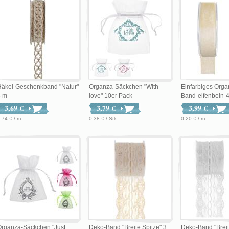
Häkel-Geschenkband "Natur"
Organza-Säckchen "With
Einfarbiges Org
5 m
love" 10er Pack
Band-elfenbein-40
3,69 €
3,79 €
3,99 €
,74 € / m
0,38 € / Stk.
0,20 € / m
Organza-Säckchen "Just
Deko-Band "Breite Spitze" 3
Deko-Band "Breit