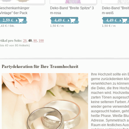
Geschenkanhänger
Deko-Band "Breite Spitze" 3
Deko-Band "Breit
Vintage" 6er Pack
m-rosa
m-weiß
2,59 €
4,49 €
4,49 €
,43 € / Stk.
1,50 € / m
1,50 € / m
tikel pro Seite:
20
,
40
,
80
,
100
 bis 40 von 80 Artikeln)
Partydekoration für Ihre Traumhochzeit
Ihre Hochzeit sollte ein
gerne zurückdenken kön
verwirklichen zu können
die Deko, die Ihre Hoch
machen wird. Hochzeits
zarten Tönen ausgesuch
keine seltenen Farben. 
wieder gerne verwendet.
ausgesucht haben, geht 
heiße Phase. Weiße Blum
Adresse. Symmetrisch a
Raum ein festliches Au