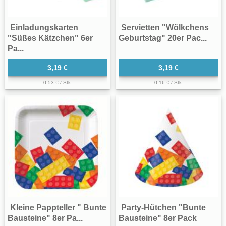
Einladungskarten
Servietten "Wölkchens
"Süßes Kätzchen" 6er
Geburtstag" 20er Pac...
Pa...
3,19 €
3,19 €
0,53 € / Stk.
0,16 € / Stk.
Kleine Pappteller " Bunte
Party-Hütchen "Bunte
Bausteine" 8er Pa...
Bausteine" 8er Pack