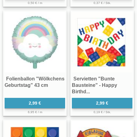
0,50 € / m
0,37 € / Stk.
Folienballon "Wölkchens
Servietten "Bunte
Geburtstag" 43 cm
Bausteine" - Happy
Birthd...
2,99 €
2,99 €
6,95 € / m
0,19 € / Stk.