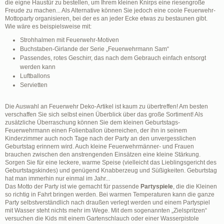
die eigne Haustür zu bestellen, um Ihrem kleinen Knirps eine riesengroße
Freude zu machen... Als Alternative können Sie jedoch eine coole Feuerwehr-
Mottoparty organisieren, bei der es an jeder Ecke etwas zu bestaunen gibt.
Wie wäre es beispielsweise mit:
Strohhalmen mit Feuerwehr-Motiven
Buchstaben-Girlande der Serie „Feuerwehrmann Sam“
Passendes, rotes Geschirr, das nach dem Gebrauch einfach entsorgt
werden kann
Luftballons
Servietten
Die Auswahl an Feuerwehr Deko-Artikel ist kaum zu übertreffen! Am besten
verschaffen Sie sich selbst einen Überblick über das große Sortiment! Als
zusätzliche Überraschung können Sie dem kleinen Geburtstags-
Feuerwehrmann einen Folienballon überreichen, der ihn in seinem
Kinderzimmer auch noch Tage nach der Party an den unvergesslichen
Geburtstag erinnern wird. Auch kleine Feuerwehrmänner- und Frauen
brauchen zwischen den anstrengenden Einsätzen eine kleine Stärkung.
Sorgen Sie für eine leckere, warme Speise (vielleicht das Lieblingsgericht des
Geburtstagskindes) und genügend Knabberzeug und Süßigkeiten. Geburtstag
hat man immerhin nur einmal im Jahr...
Das Motto der Party ist wie gemacht für passende
Partyspiele
, die die Kleinen
so richtig in Fahrt bringen werden. Bei warmen Temperaturen kann die ganze
Party selbstverständlich nach draußen verlegt werden und einem Partyspiel
mit Wasser steht nichts mehr im Wege. Mit dem sogenannten „Zielspritzen“
versuchen die Kids mit einem Gartenschlauch oder einer Wasserpistole