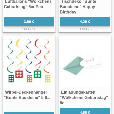
Luftballons "Wölkchens
Tischdeko "Bunte
Geburtstag" 6er Pac...
Bausteine" Happy
Birthday ...
3,99 €
4,29 €
0,67 € / Stk.
11,59 € / m
Wirbel-Deckenhänger
Einladungskarten
"Bunte Bausteine" 5-tl...
"Wölkchens Geburtstag"
8e...
4,69 €