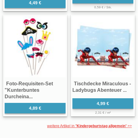
4,49 €
0,59 € / Stk.
Foto-Requisiten-Set
Tischdecke Miraculous -
"Kunterbuntes
Ladybugs Abenteuer ...
Durcheina...
4,99 €
4,89 €
2,31 € / m²
weitere Artikel in "
Kindergeburtstag allgemein
" >>