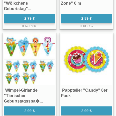
"Wölkchens
Zone" 6 m
Geburtstag"...
2,79 €
2,89 €
0,14 € / Stk.
0,48 € / m
Wimpel-Girlande
Pappteller "Candy" 8er
"Tierischer
Pack
Geburtstagsspa�...
2,99 €
2,99 €