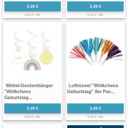
3,39 €
3,39 €
0,42 € / Stk.
0,42 € / Stk.
Wirbel-Deckenhänger
Luftrüssel "Wölkchens
"Wölkchens
Geburtstag" 8er Pac...
Geburtstag...
3,49 €
3,49 €
0,58 € / Stk.
0,44 € / Stk.