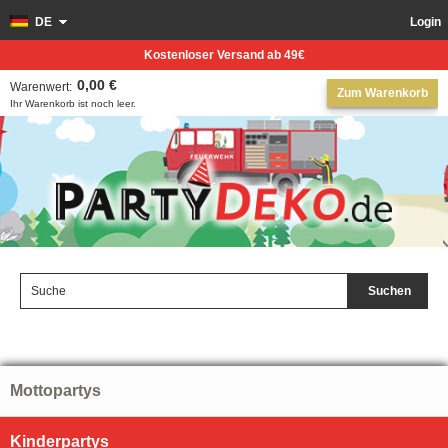
DE
Login
Kostenloser Versand ab 49€
0,00 €
Warenwert:
Zum Warenkorb
Ihr Warenkorb ist noch leer.
Suchen
Mottopartys
Kinderpartys