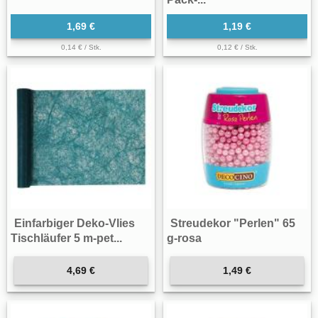
1,69 €
1,19 €
0,14 € / Stk.
0,12 € / Stk.
Einfarbiger Deko-Vlies
Streudekor "Perlen" 65
Tischläufer 5 m-pet...
g-rosa
4,69 €
1,49 €