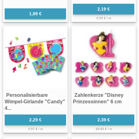
2,19 €
1,89 €
0,55 € / m
Personalisierbare
Zahlenkerze "Disney
Wimpel-Girlande "Candy"
Prinzessinnen" 6 cm
4...
2,29 €
2,39 €
0,57 € / m
39,83 € / m