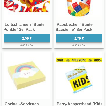
Luftschlangen "Bunte
Pappbecher "Bunte
Punkte" 3er Pack
Bausteine" 8er Pack
2,59 €
2,79 €
0,86 € / Stk.
0,35 € / Stk.
Cocktail-Servietten
Party-Absperrband "Kids