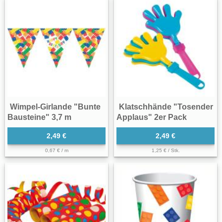
Wimpel-Girlande "Bunte
Klatschhände "Tosender
Bausteine" 3,7 m
Applaus" 2er Pack
2,49 €
2,49 €
0,67 € / m
1,25 € / Stk.