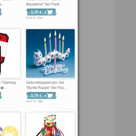
...
Bausteine" 8er Pack
3,39 €
0,42 € / Stk.
n "Gaming
Geburtstagskerzen-Set
�...
"Bunte Raupe" 8er Pac...
3,79 €
0,47 € / Stk.