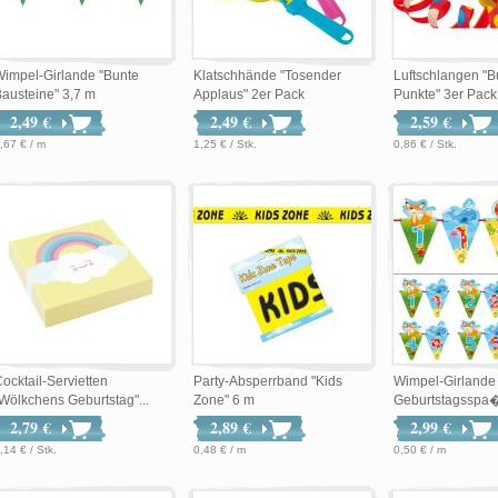
impel-Girlande "Bunte
Klatschhände "Tosender
Luftschlangen "B
austeine" 3,7 m
Applaus" 2er Pack
Punkte" 3er Pack
2,49 €
2,49 €
2,59 €
,67 € / m
1,25 € / Stk.
0,86 € / Stk.
ocktail-Servietten
Party-Absperrband "Kids
Wimpel-Girlande 
Wölkchens Geburtstag"...
Zone" 6 m
Geburtstagsspa�
2,79 €
2,89 €
2,99 €
,14 € / Stk.
0,48 € / m
0,50 € / m