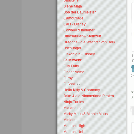
Baustelle
Biene Maja
Bob der Baumeister
Camouflage
Cars - Disney
Cowboy & Indianer
Dinosaurier & Steinzeit
Dragons - die Wächter von Berk
Dschungel
Eiskönigin - Disney
L
Feuerwehr
Filly Fairy
Findet Nemo
0,
Furby
Fußball
Hello Kitty & Charmmy
Ar
Jake & die Nimmerland Piraten
(1
Ninja Turtles
Mia and me
Micky Maus & Minnie Maus
Minions
Monster High
Monster Uni