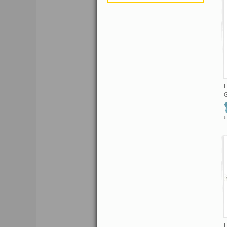
F
G
6
E