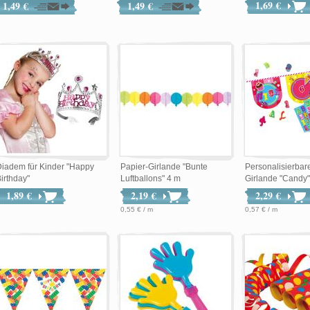
1,69 €
1,49 €
1,49 €
iadem für Kinder "Happy
Papier-Girlande "Bunte
Personalisierbar
irthday"
Luftballons" 4 m
Girlande "Candy" 
1,89 €
2,19 €
2,29 €
0,55 € / m
0,57 € / m