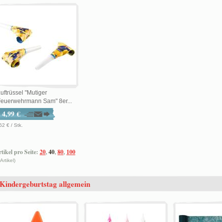
uftrüssel "Mutiger
Feuerwehrmann Sam" 8er...
4,99 €
62 € / Stk.
tikel pro Seite:
20
,
40
,
80
,
100
 Artikel)
Kindergeburtstag allgemein