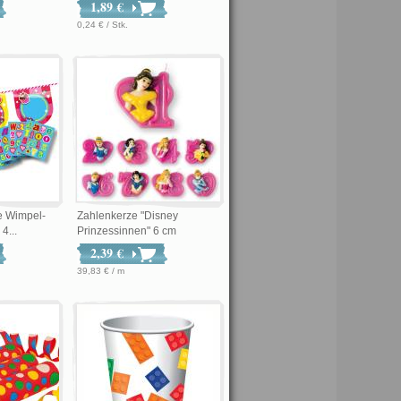
1,89 €
0,24 € / Stk.
e Wimpel-
Zahlenkerze "Disney
4...
Prinzessinnen" 6 cm
2,39 €
39,83 € / m