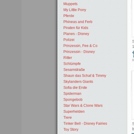
Muppets
My Little Pony
Pferde
Phineas and Ferb
Piraten für Kids
Planes - Disney
Polizei
S
Prinzessin, Fee & Co
1
Prinzessin - Disney
Ritter
0
Schlümpfe
Sesamstraße
Shaun das Schaf & Timmy
Skylanders Giants
Sofia die Erste
Spiderman
Spongebob
Star Wars & Clone Wars
Superhelden
Tiere
Tinker Bell - Disney Fairies
S
b
Toy Story