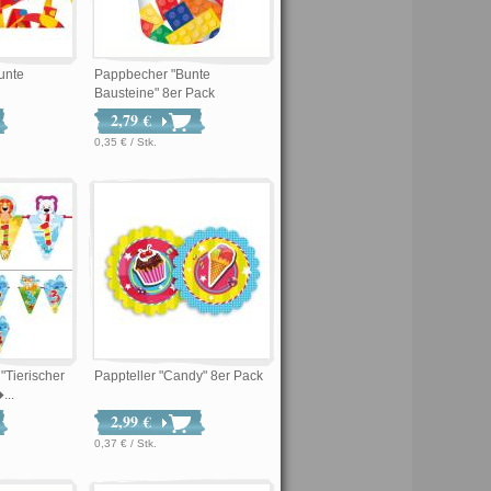
unte
Pappbecher "Bunte
Bausteine" 8er Pack
2,79 €
0,35 € / Stk.
"Tierischer
Pappteller "Candy" 8er Pack
...
2,99 €
0,37 € / Stk.