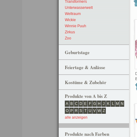
Transformers
Unterwasserwelt
Weltraum
Wickie
Winnie Puuh
Zirkus
Zoo
Geburtstage
Feiertage & Anlässe
D
B
Kostüme & Zubehör
Produkte von A bis Z
A
B
C
D
E
F
G
H
J
K
L
M
N
O
P
R
S
T
U
V
W
Z
alle anzeigen
Produkte nach Farben