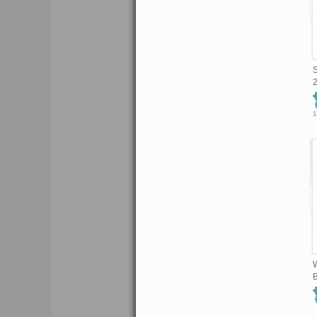
S
2
1
B