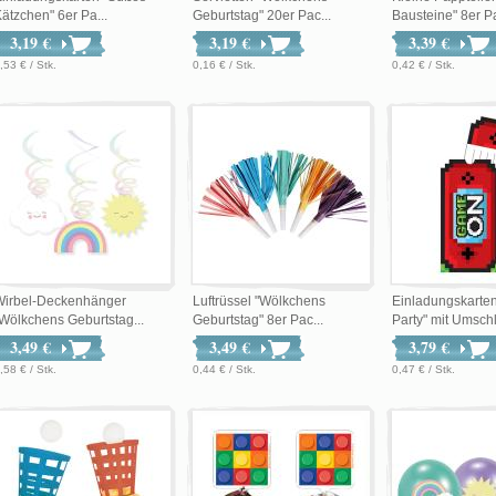
ätzchen" 6er Pa...
Geburtstag" 20er Pac...
Bausteine" 8er Pa
3,19 €
3,19 €
3,39 €
,53 € / Stk.
0,16 € / Stk.
0,42 € / Stk.
Wirbel-Deckenhänger
Luftrüssel "Wölkchens
Einladungskarte
Wölkchens Geburtstag...
Geburtstag" 8er Pac...
Party" mit Umschl
3,49 €
3,49 €
3,79 €
,58 € / Stk.
0,44 € / Stk.
0,47 € / Stk.