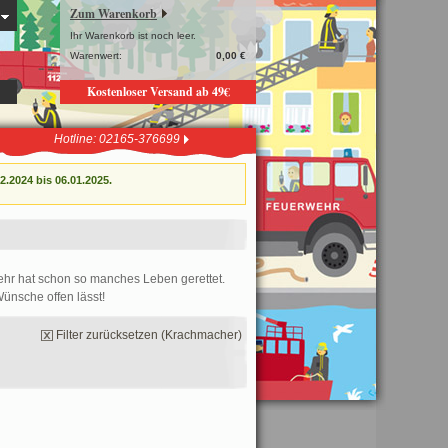
Zum Warenkorb
Ihr Warenkorb ist noch leer.
Warenwert:
0,00 €
Kostenloser Versand ab 49€
Hotline: 02165-376699
.2024 bis 06.01.2025.
ehr hat schon so manches Leben gerettet.
ünsche offen lässt!
Filter zurücksetzen (Krachmacher)