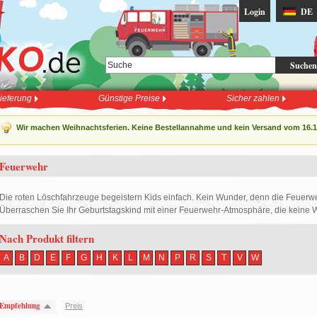
Login
DE
Suchen
ieferung
Günstige Preise
Sicher zahlen
Wir machen Weihnachtsferien. Keine Bestellannahme und kein Versand vom 16.12
Feuerwehr
Die roten Löschfahrzeuge begeistern Kids einfach. Kein Wunder, denn die Feuerw
Überraschen Sie Ihr Geburtstagskind mit einer Feuerwehr-Atmosphäre, die keine W
Nach Produkt filtern
A
B
D
E
F
G
H
K
L
M
N
P
R
S
T
V
W
Empfehlung
Preis