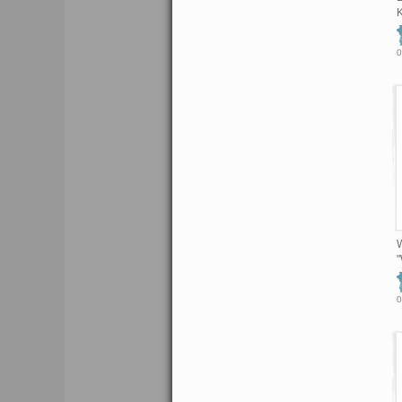
K
0
"
0