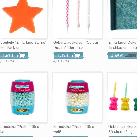
treuteile "Einfarbige Sterne"
Geburtstagskerzen "Colour
Einfarbiger Deko
2er Pack-or...
Dream" 10er Pack-...
Tischläufer 5 m-pe
1,69 €
1,19 €
4,69 €
,14 € / Stk.
0,12 € / Stk.
treudekor "Perlen" 65 g-
Streudekor "Perlen" 65 g-
Geburtstagskerze
lau
weiß
Bärchen 12-tlg.