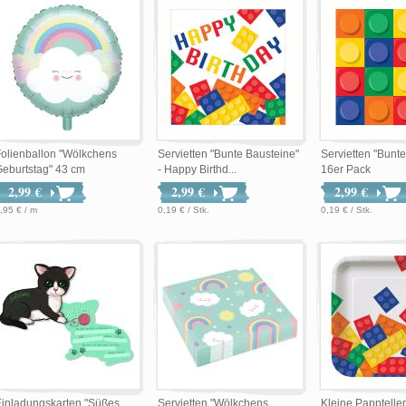
olienballon "Wölkchens
Servietten "Bunte Bausteine"
Servietten "Bunt
eburtstag" 43 cm
- Happy Birthd...
16er Pack
2,99 €
2,99 €
2,99 €
,95 € / m
0,19 € / Stk.
0,19 € / Stk.
inladungskarten "Süßes
Servietten "Wölkchens
Kleine Pappteller