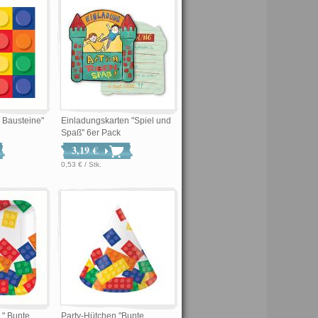
e Bausteine"
Einladungskarten "Spiel und
Spaß" 6er Pack
3,19 €
0,53 € / Stk.
 " Bunte
Party-Hütchen "Bunte