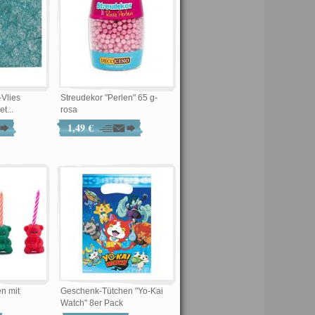
-Vlies
Streudekor "Perlen" 65 g-
t...
rosa
1,49 €
n mit
Geschenk-Tütchen "Yo-Kai
Watch" 8er Pack