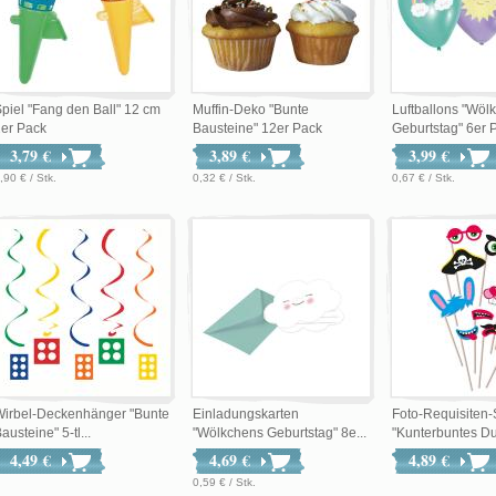
piel "Fang den Ball" 12 cm
Muffin-Deko "Bunte
Luftballons "Wöl
er Pack
Bausteine" 12er Pack
Geburtstag" 6er P
3,79 €
3,89 €
3,99 €
,90 € / Stk.
0,32 € / Stk.
0,67 € / Stk.
Wirbel-Deckenhänger "Bunte
Einladungskarten
Foto-Requisiten-
austeine" 5-tl...
"Wölkchens Geburtstag" 8e...
"Kunterbuntes Du
4,49 €
4,69 €
4,89 €
0,59 € / Stk.