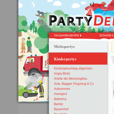
Versandkostenfrei
Schnelle L
Mottopartys
Kinderpartys
Kindergeburtstag allgemein
Angry Birds
Arielle die Meerjungfrau
Auto, Bagger, Flugzeug & Co
Autorennen
Avengers
Ballerina
Barbie
Bauernhof