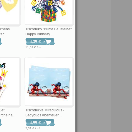
kchens
Tischdeko "Bunte Bausteine"
ac...
Happy Birthday ...
4,29 €
11,59 € / m
Set
Tischdecke Miraculous -
rcheina...
Ladybugs Abenteuer ...
4,99 €
2,31 € / m²