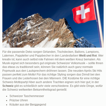
Für die passende Deko sorgen Girlanden, Tischdecken, Ballons, Lampions,
Laternen, Pappteller und Pappbecher in den Landesfarben
Weiß und Rot
. Wer
kreativ ist, kann auch selbst rote Fahnen mit dem weißen Kreuz bemalen. Als
Musik eignet sich besonders gut originale Schweizer Volksmusik – sollte Ihnen
das etwas zu traditionell sein, können Sie natürlich auch ganz normale
Popmusik aus den Lautsprechern dröhnen lassen. Die neusten Après Ski Hits
passen perfekt zum Motto! Für das richtige Styling sorgen das Dirndl bei den
Frauen und die Lederhosen bei den Männern. DIE Kostüme für eine richtige
Schweiz-Mottoparty! Aber auch andere Trachten eignen sich hier gut; in der
Schweiz
gibt es schließlich sehr viele verschiedene. Es gibt viele Dinge, wofür
die Schweiz weltweiten Bekanntheitsgrad genießt:
Schweizer Taschenmesser
Präzise Uhren
Kräuter aus der Berggegend