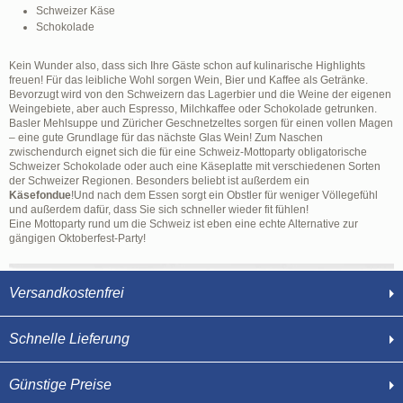
Schweizer Käse
Schokolade
Kein Wunder also, dass sich Ihre Gäste schon auf kulinarische Highlights
freuen! Für das leibliche Wohl sorgen Wein, Bier und Kaffee als Getränke.
Bevorzugt wird von den Schweizern das Lagerbier und die Weine der eigenen
Weingebiete, aber auch Espresso, Milchkaffee oder Schokolade getrunken.
Basler Mehlsuppe und Züricher Geschnetzeltes sorgen für einen vollen Magen
– eine gute Grundlage für das nächste Glas Wein! Zum Naschen
zwischendurch eignet sich die für eine Schweiz-Mottoparty obligatorische
Schweizer Schokolade oder auch eine Käseplatte mit verschiedenen Sorten
der Schweizer Regionen. Besonders beliebt ist außerdem ein
Käsefondue
!Und nach dem Essen sorgt ein Obstler für weniger Völlegefühl
und außerdem dafür, dass Sie sich schneller wieder fit fühlen!
Eine Mottoparty rund um die Schweiz ist eben eine echte Alternative zur
gängigen Oktoberfest-Party!
Versandkostenfrei
Schnelle Lieferung
Günstige Preise