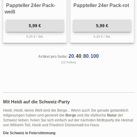
Pappteller 24er Pack-
Pappteller 24er Pack-rot
weiß
5,99 €
5,99 €
0,25 € / Stk.
0,25 € / Stk.
20
40
80
100
Artikel pro Seite:
,
,
,
(10 Artikel)
Mit Heidi auf die Schweiz-Party
Heidi, Heidi, deine Welt sind die Berge... Wenn auch Sie gerade gedanklich
mitgesungen haben und generell die
Berge
und die idyllische
Natur
der
Schweiz lieben, holen Sie sich einfach auf der nächsten Mottoparty die Heimat
von Wilhelm Tell, Heidi und Friedrich Dürrenmatt ins Haus.
Die Schweiz in Feierstimmung