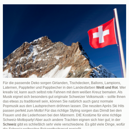
Für die passende Deko sorgen Girlanden, Tischdecken, Ballons, Lampions,
Laternen, Pappteller und Pappbecher in den Landesfarben
Weiß und Rot
. Wer
kreativ ist, kann auch selbst rote Fahnen mit dem weißen Kreuz bemalen. Als
Musik eignet sich besonders gut originale Schweizer Volksmusik – sollte Ihnen
das etwas zu traditionell sein, können Sie natürlich auch ganz normale
Popmusik aus den Lautsprechern dröhnen lassen. Die neusten Après Ski Hits
passen perfekt zum Motto! Für das richtige Styling sorgen das Dirndl bei den
Frauen und die Lederhosen bei den Männern. DIE Kostüme für eine richtige
Schweiz-Mottoparty! Aber auch andere Trachten eignen sich hier gut; in der
Schweiz
gibt es schließlich sehr viele verschiedene. Es gibt viele Dinge, wofür