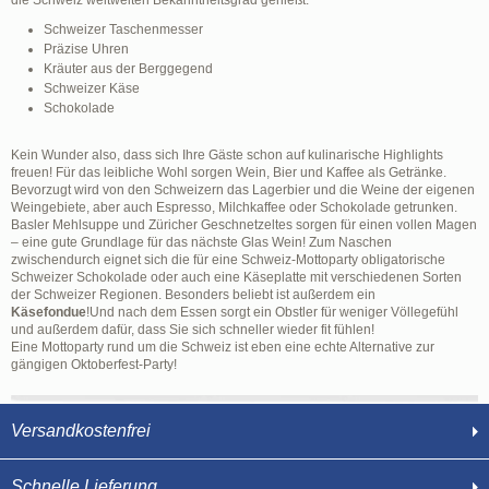
die Schweiz weltweiten Bekanntheitsgrad genießt:
Schweizer Taschenmesser
Präzise Uhren
Kräuter aus der Berggegend
Schweizer Käse
Schokolade
Kein Wunder also, dass sich Ihre Gäste schon auf kulinarische Highlights
freuen! Für das leibliche Wohl sorgen Wein, Bier und Kaffee als Getränke.
Bevorzugt wird von den Schweizern das Lagerbier und die Weine der eigenen
Weingebiete, aber auch Espresso, Milchkaffee oder Schokolade getrunken.
Basler Mehlsuppe und Züricher Geschnetzeltes sorgen für einen vollen Magen
– eine gute Grundlage für das nächste Glas Wein! Zum Naschen
zwischendurch eignet sich die für eine Schweiz-Mottoparty obligatorische
Schweizer Schokolade oder auch eine Käseplatte mit verschiedenen Sorten
der Schweizer Regionen. Besonders beliebt ist außerdem ein
Käsefondue
!Und nach dem Essen sorgt ein Obstler für weniger Völlegefühl
und außerdem dafür, dass Sie sich schneller wieder fit fühlen!
Eine Mottoparty rund um die Schweiz ist eben eine echte Alternative zur
gängigen Oktoberfest-Party!
Versandkostenfrei
Schnelle Lieferung