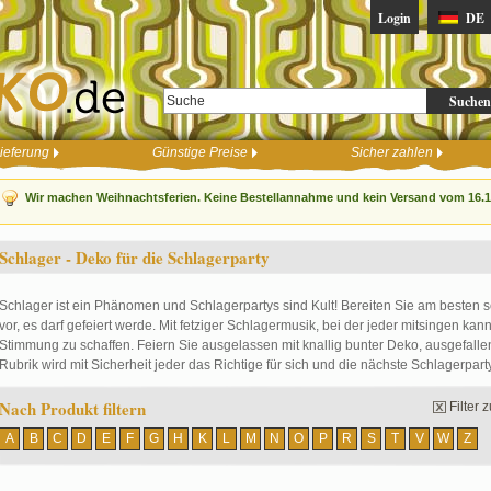
Login
DE
Suchen
ieferung
Günstige Preise
Sicher zahlen
Wir machen Weihnachtsferien. Keine Bestellannahme und kein Versand vom 16.12
Schlager - Deko für die Schlagerparty
Schlager ist ein Phänomen und Schlagerpartys sind Kult! Bereiten Sie am besten
vor, es darf gefeiert werde. Mit fetziger Schlagermusik, bei der jeder mitsingen kann
Stimmung zu schaffen. Feiern Sie ausgelassen mit knallig bunter Deko, ausgefallene
Rubrik wird mit Sicherheit jeder das Richtige für sich und die nächste Schlagerpart
Nach Produkt filtern
Filter
A
B
C
D
E
F
G
H
K
L
M
N
O
P
R
S
T
V
W
Z