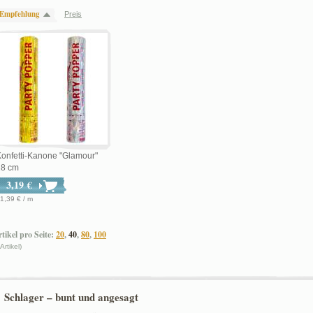
Empfehlung
Preis
onfetti-Kanone "Glamour"
28 cm
3,19 €
1,39 € / m
tikel pro Seite:
20
,
40
,
80
,
100
 Artikel)
Schlager – bunt und angesagt