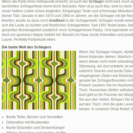
Wenn die Party ihren Höhepunkt erreicht, ist auch der
Schlager
nicht weit. Auch w
berühmten Schlagertexte kennt doch fast jeder. Aber ist ja auch klar, sind es doch
unser halbes Leben schon begleiten. Eingängige Texte und schmissige Melodien s
dieser Titel. Gerade in den 1970 und 1980 er Jahren, wo die Schlager mit der Ne
feierten, wurde es dazu noch
knallbunt
in der Schlagerwelt. Schlager wurde wiede
sich die Leute zu bunten und friedlichen Schlagerfeten. Seit 1997 findet jedes J
gesamten Bundesgebiet zusätzlich noch Schlagermove-Partys. Und irgendwie sch
doch ein gewisses Hippie Gefühl mit. Blumen im Haar, bunte Klamotten und positiv
Laune. Perfekte Partymusik eben.
Die bunte Welt des Schlagers
Wenn Sie Schlager mögen, dürfte e
Ihrem Kalender stehen. Nämlich 
wenn dieser nicht mehr unbedingt 
Stimmung, die dort entsteht, ist 
natürlich Snacks und bunte Deko n
vergangenen Zeiten wie Käsehäp
gerade bei Schlagerfreunden nich
Pickern zaubern Sie im Handumdr
Tisch. Nussecken dürfen selbstve
bunt gibt es für Freunde der fetz
Sie aus den Vollen. Bringen Sie
auf den Tisch. Und die gute Laun
lassen. In unserem Shop finden Si
Bunte Teller, Becher und Servietten
Dekoration mit Musiknoten
Bunte Girlanden und Deckenhänger