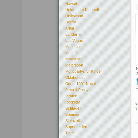
Hawaii
Helden der Kindheit
Hollywood
Horror
Krimi
Länder
Las Vegas
Mallorca
Maritim
Mittelalter
Motorsport
K
Mottopartys für Kinder
Oktoberfest
Orient 1001 Nacht
1
Pimp & Pussy
Piraten
Rockstar
Ar
Schlager
(1
Sommer
Steinzeit
Superhelden
Tiere