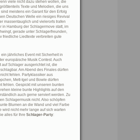
enn viele nicht dazu stehen wollen, die
 größtenteils Texte und Melodien, die uns
ind meistens ein Garant für den Erfolg
uen Deutschen Welle ein riesiges Revival
r massentauglich und vielerorts trafen
ahr in Hamburg der Schlagermove statt, im
wingt, gerade unter Schlagerfreunden,
 friedliche Liedtexte verbreiten gute
in jährliches Event mit Sicherheit in
der europäische Musik Contest. Auch
auf Schlager ausgerichtet ist, die
unschlagbar. Am Abend des Finales dürfen
icht fehlen. Partyklassiker aus
pchen, Mett-Igel und Bowle dürfen
t fehlen. Gespickt mit unseren bunten
ehen kleine bunte Highlights auf den
rständlich auch gerne serviert werden. Zu
igen Schlagermusik nicht. Also schöpfen
 bunte Blumen an die Wand und viel Farbe
e wird nicht mehr lange auf sich warten
e alles für Ihre
Schlager-Party
: