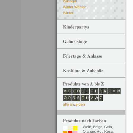
Wikinger
Wilder Westen
Winter
Kinderpartys
Geburtstage
Feiertage & Anlässe
Kostüme & Zubehör
Produkte von A bis Z
A
B
C
D
E
F
G
H
J
K
L
M
N
O
P
R
S
T
U
V
W
Z
alle anzeigen
Produkte nach Farben
Weiß
,
Beige
,
Gelb
,
Orange
,
Rot
,
Rosa
,