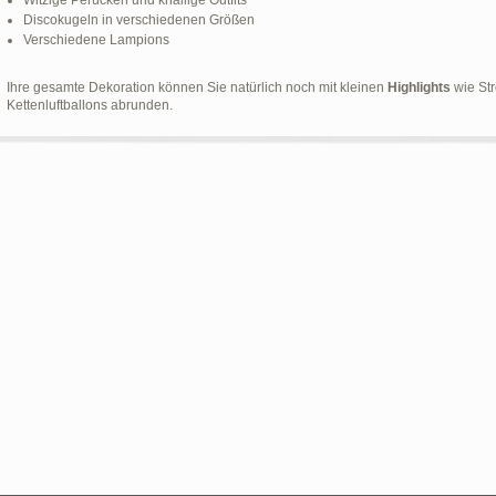
Witzige Perücken und knallige Outfits
Discokugeln in verschiedenen Größen
Verschiedene Lampions
Ihre gesamte Dekoration können Sie natürlich noch mit kleinen
Highlights
wie Str
Kettenluftballons abrunden.