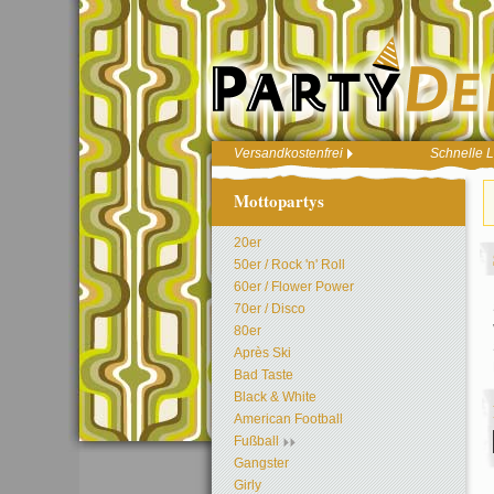
Versandkostenfrei
Schnelle L
Mottopartys
20er
50er / Rock 'n' Roll
60er / Flower Power
70er / Disco
80er
Après Ski
Bad Taste
Black & White
American Football
Fußball
Gangster
Girly