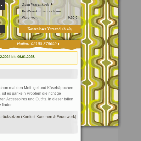
Zum Warenkorb
Ihr Warenkorb ist noch leer.
Warenwert:
0,00 €
Kostenloser Versand ab 49€
Hotline: 02165-376699
.2024 bis 06.01.2025.
 schon mal den Mett-Igel und Käsehäppchen
, ist es gar kein Problem die richtige
n Accessoires und Outfits. In dieser tollen
y finden.
 zurücksetzen (Konfetti-Kanonen & Feuerwerk)