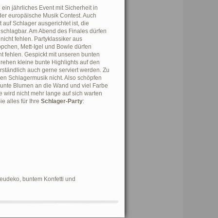
in jährliches Event mit Sicherheit in
der europäische Musik Contest. Auch
auf Schlager ausgerichtet ist, die
unschlagbar. Am Abend des Finales dürfen
icht fehlen. Partyklassiker aus
pchen, Mett-Igel und Bowle dürfen
t fehlen. Gespickt mit unseren bunten
ehen kleine bunte Highlights auf den
rständlich auch gerne serviert werden. Zu
igen Schlagermusik nicht. Also schöpfen
 bunte Blumen an die Wand und viel Farbe
e wird nicht mehr lange auf sich warten
e alles für Ihre
Schlager-Party
:
eudeko, buntem Konfetti und