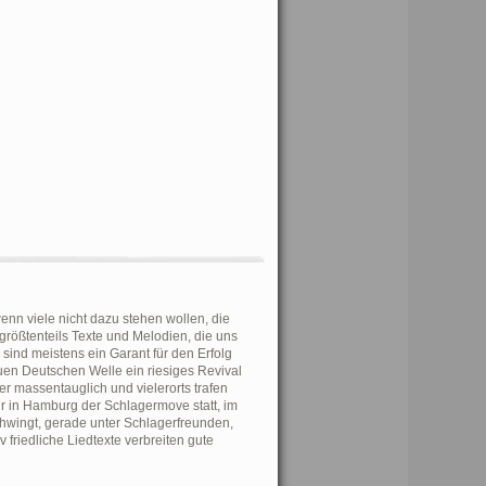
enn viele nicht dazu stehen wollen, die
 größtenteils Texte und Melodien, die uns
ind meistens ein Garant für den Erfolg
uen Deutschen Welle ein riesiges Revival
r massentauglich und vielerorts trafen
ahr in Hamburg der Schlagermove statt, im
wingt, gerade unter Schlagerfreunden,
 friedliche Liedtexte verbreiten gute