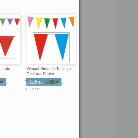
rlande
Wimpel-Girlande "Knallige
Fete" aus Papier ...
2,19 €
0,22 € / m