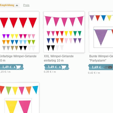
Empfehlung
Preis
infarbige Wimpel-Girlande
XXL Wimpel-Girlande
Bunte Wimpel-Gi
10 m
einfarbig 10 m
"Partyalarm"
1,49 €
3,49 €
1,69 €
,15 € / m
0,35 € / m
0,42 € / m