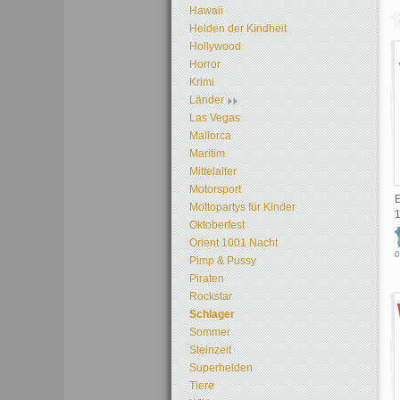
Hawaii
Helden der Kindheit
Hollywood
Horror
Krimi
Länder
Las Vegas
Mallorca
Maritim
Mittelalter
Motorsport
E
Mottopartys für Kinder
Oktoberfest
Orient 1001 Nacht
0
Pimp & Pussy
Piraten
Rockstar
Schlager
Sommer
Steinzeit
Superhelden
Tiere