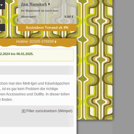
Zum Warenkorb
Ihr Warenkorb ist noch leer.
Warenwert:
0,00 €
Kostenloser Versand ab 49€
Hotline: 02165-376699
.2024 bis 06.01.2025.
 schon mal den Mett-Igel und Käsehäppchen
, ist es gar kein Problem die richtige
n Accessoires und Outfits. In dieser tollen
y finden.
Filter zurücksetzen (Wimpel)