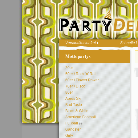
Versandkostenfrei
Schnelle L
Mottopartys
20er
50er / Rock 'n' Roll
60er / Flower Power
70er / Disco
80er
Après Ski
Bad Taste
Black & White
American Football
Fußball
Gangster
Girly