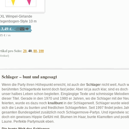
XXL Wimpel-Girlande
Regenbogen-Style 10 m
3,49 €
35 € / m
tikel pro Seite:
20
,
40
,
80
,
100
 Artikel)
Schlager – bunt und angesagt
Wenn die Party ihren Höhepunkt erreicht, ist auch der
Schlager
nicht weit. Auch w
berühmten Schlagertexte kennt doch fast jeder. Aber ist ja auch klar, sind es doch
unser halbes Leben schon begleiten. Eingängige Texte und schmissige Melodien s
dieser Titel. Gerade in den 1970 und 1980 er Jahren, wo die Schlager mit der Ne
feierten, wurde es dazu noch
knallbunt
in der Schlagerwelt. Schlager wurde wiede
sich die Leute zu bunten und friedlichen Schlagerfeten. Seit 1997 findet jedes J
gesamten Bundesgebiet zusätzlich noch Schlagermove-Partys. Und irgendwie sch
doch ein gewisses Hippie Gefühl mit. Blumen im Haar, bunte Klamotten und positiv
Laune. Perfekte Partymusik eben.