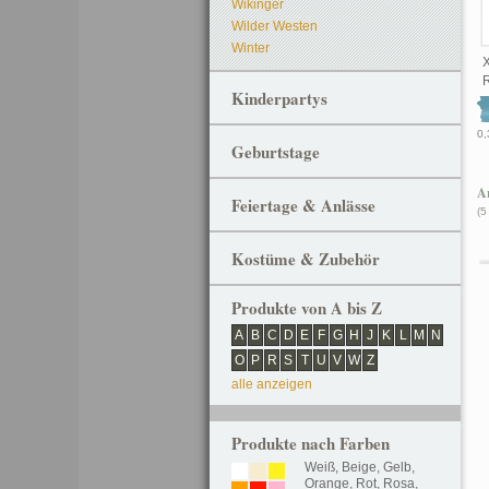
Wikinger
Wilder Westen
Winter
Kinderpartys
0,
Geburtstage
Ar
Feiertage & Anlässe
(5
Kostüme & Zubehör
Produkte von A bis Z
A
B
C
D
E
F
G
H
J
K
L
M
N
O
P
R
S
T
U
V
W
Z
alle anzeigen
Produkte nach Farben
Weiß
,
Beige
,
Gelb
,
Orange
,
Rot
,
Rosa
,