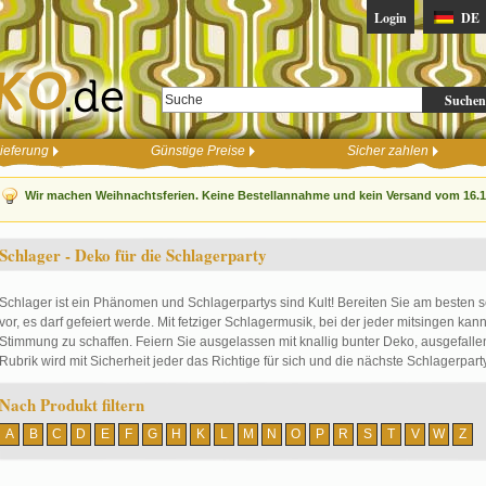
Login
DE
Suchen
ieferung
Günstige Preise
Sicher zahlen
Wir machen Weihnachtsferien. Keine Bestellannahme und kein Versand vom 16.12
Schlager - Deko für die Schlagerparty
Schlager ist ein Phänomen und Schlagerpartys sind Kult! Bereiten Sie am besten
vor, es darf gefeiert werde. Mit fetziger Schlagermusik, bei der jeder mitsingen kann
Stimmung zu schaffen. Feiern Sie ausgelassen mit knallig bunter Deko, ausgefallene
Rubrik wird mit Sicherheit jeder das Richtige für sich und die nächste Schlagerpart
Nach Produkt filtern
A
B
C
D
E
F
G
H
K
L
M
N
O
P
R
S
T
V
W
Z