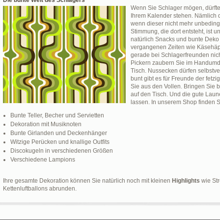
Die bunte Welt des Schlagers
Wenn Sie Schlager mögen, dürfte e
Ihrem Kalender stehen. Nämlich 
wenn dieser nicht mehr unbedingt 
Stimmung, die dort entsteht, ist 
natürlich Snacks und bunte Deko n
vergangenen Zeiten wie Käsehäp
gerade bei Schlagerfreunden nich
Pickern zaubern Sie im Handumdr
Tisch. Nussecken dürfen selbstve
bunt gibt es für Freunde der fetz
Sie aus den Vollen. Bringen Sie
auf den Tisch. Und die gute Laun
lassen. In unserem Shop finden Si
Bunte Teller, Becher und Servietten
Dekoration mit Musiknoten
Bunte Girlanden und Deckenhänger
Witzige Perücken und knallige Outfits
Discokugeln in verschiedenen Größen
Verschiedene Lampions
Ihre gesamte Dekoration können Sie natürlich noch mit kleinen
Highlights
wie Str
Kettenluftballons abrunden.