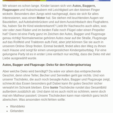
Wir wissen es schon lange. Kinder lassen sich von
Autos, Baggern,
Flugzeugen
und Hubschraubern mit Leichtigkeit um den kleinen Finger
wickeln. Besonders den Jungs wird nachgesagt, dass sie sich für alles
interessieren, was einen
Motor
hat. Sie stehen mit leuchtenden Augen vor
Baustellen, auf Autobahnbrücken und auf dem Aussichtsdach des Flughafens.
Na, haben Sie Ihr Kind wiedererkannt? Liebt Ihr Nachwuchs auch alles, was
vier oder zwei Räder und im besten Falle noch Flügel oder einen Propeller
hat? Dann ist eine Party ganz im Zeichen der Autos, Bagger und Flugzeuge
genau richtig! Normalerweise gehören Autos zwar auf die Straße, Flugzeuge
auf das Rollfeld und Traktoren aufs Feld, aber jetzt können Sie sie auch in
unserem Online-Shop finden. Einmal bestellt, findet alles den Weg zu Ihnen
nach Hause und sorgt für einen unvergesslichen Kindergeburtstag. Für eine
gelungene Party ist es in erster Linie einfach nur wichtig, dass die Deko mit viel
Liebe ausgewählt wurde.
Autos, Bagger und Flugzeuge: Deko für den Kindergeburtstag
Aber welche Deko wird benötigt? Da wäre vor allem das entsprechende
Geschirr, denn ohne Teller, Becher und Servietten geht gar nichts. Und von
unserer Tischdeko, die auch noch besagte Autos, Bagger und Flugzeuge zeigt,
schmeckt das Essen besonders gut! Dabei kann Ihr gutes Geschirr sicher
verwahrt im Schrank bleiben. Eine
bunte
Tischdecke rundet das Gesamtbild
außerdem zusätzlich ab. Und dann ist es auch nicht so schlimm, wenn doch
mal ein Malheur passiert. Unsere Tischdecken kann man nämlich ganz leicht
abwischen. Was ansonsten nicht fehlen sollte:
Wanddeko
Girlanden