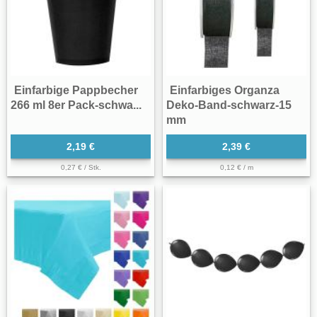
Einfarbige Pappbecher
Einfarbiges Organza
266 ml 8er Pack-schwa...
Deko-Band-schwarz-15
mm
2,19 €
2,39 €
0,27 € / Stk.
0,12 € / m