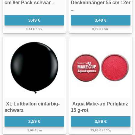
cm 8er Pack-schwar...
Deckenhänger 55 cm 12er
...
3,49 €
3,49 €
0,44 € / Stk.
0,29 € / Stk.
XL Luftballon einfarbig-
Aqua Make-up Perlglanz
schwarz
15 g-rot
3,59 €
3,89 €
3,99 € / m
25,93 € / 100g