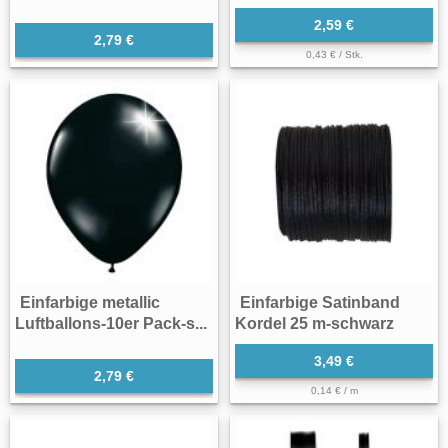
2,59 €
2,79 €
0,43 € / Stk.
Einfarbige metallic
Einfarbige Satinband
Luftballons-10er Pack-s...
Kordel 25 m-schwarz
3,49 €
2,79 €
0,14 € / m