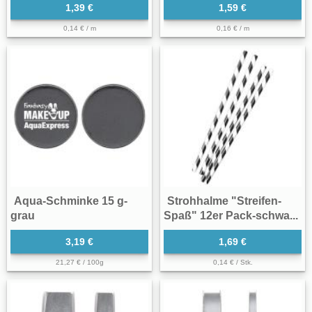
1,39 €
1,59 €
0,14 € / m
0,16 € / m
Aqua-Schminke 15 g-
Strohhalme "Streifen-
grau
Spaß" 12er Pack-schwa...
3,19 €
1,69 €
21,27 € / 100g
0,14 € / Stk.