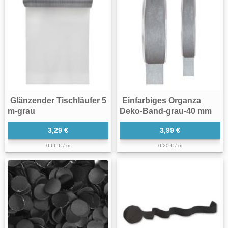
Glänzender Tischläufer 5
Einfarbiges Organza
m-grau
Deko-Band-grau-40 mm
3,29 €
3,99 €
0,66 € / m
0,20 € / m