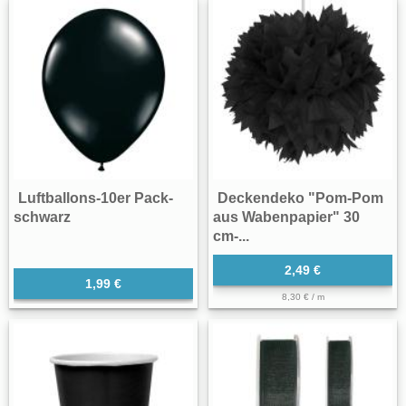
Luftballons-10er Pack-
Deckendeko "Pom-Pom
schwarz
aus Wabenpapier" 30
cm-...
2,49 €
1,99 €
8,30 € / m