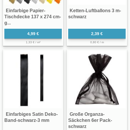
Einfarbige Papier-
Ketten-Luftballons 3 m-
Tischdecke 137 x 274 cm-
schwarz
g...
4,99 €
2,39 €
1,33 € / m²
0,80 € / m
Einfarbiges Satin Deko-
Große Organza-
Band-schwarz-3 mm
Säckchen 6er Pack-
schwarz