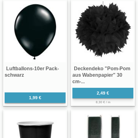
Luftballons-10er Pack-
Deckendeko "Pom-Pom
schwarz
aus Wabenpapier" 30
cm-...
2,49 €
1,99 €
8,30 € / m