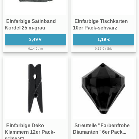
Einfarbige Satinband
Einfarbige Tischkarten
Kordel 25 m-grau
10er Pack-schwarz
3,49 €
1,19 €
0,14 € / m
0,12 € / Stk.
Einfarbige Deko-
Streuteile "Farbenfrohe
Klammern 12er Pack-
Diamanten" 6er Pack...
schwarz