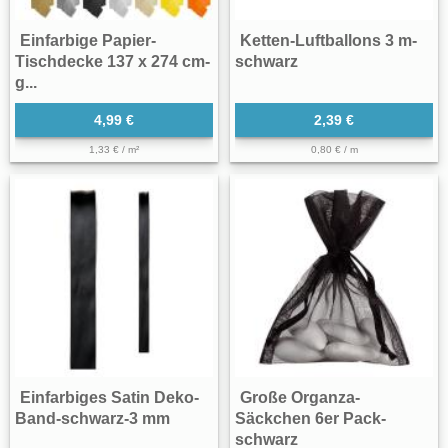
Einfarbige Papier-
Ketten-Luftballons 3 m-
Tischdecke 137 x 274 cm-
schwarz
g...
4,99 €
2,39 €
1,33 € / m²
0,80 € / m
Einfarbiges Satin Deko-
Große Organza-
Band-schwarz-3 mm
Säckchen 6er Pack-
schwarz