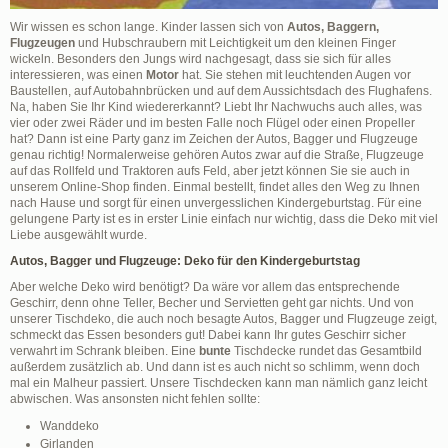
Wir wissen es schon lange. Kinder lassen sich von
Autos, Baggern,
Flugzeugen
und Hubschraubern mit Leichtigkeit um den kleinen Finger
wickeln. Besonders den Jungs wird nachgesagt, dass sie sich für alles
interessieren, was einen
Motor
hat. Sie stehen mit leuchtenden Augen vor
Baustellen, auf Autobahnbrücken und auf dem Aussichtsdach des Flughafens.
Na, haben Sie Ihr Kind wiedererkannt? Liebt Ihr Nachwuchs auch alles, was
vier oder zwei Räder und im besten Falle noch Flügel oder einen Propeller
hat? Dann ist eine Party ganz im Zeichen der Autos, Bagger und Flugzeuge
genau richtig! Normalerweise gehören Autos zwar auf die Straße, Flugzeuge
auf das Rollfeld und Traktoren aufs Feld, aber jetzt können Sie sie auch in
unserem Online-Shop finden. Einmal bestellt, findet alles den Weg zu Ihnen
nach Hause und sorgt für einen unvergesslichen Kindergeburtstag. Für eine
gelungene Party ist es in erster Linie einfach nur wichtig, dass die Deko mit viel
Liebe ausgewählt wurde.
Autos, Bagger und Flugzeuge: Deko für den Kindergeburtstag
Aber welche Deko wird benötigt? Da wäre vor allem das entsprechende
Geschirr, denn ohne Teller, Becher und Servietten geht gar nichts. Und von
unserer Tischdeko, die auch noch besagte Autos, Bagger und Flugzeuge zeigt,
schmeckt das Essen besonders gut! Dabei kann Ihr gutes Geschirr sicher
verwahrt im Schrank bleiben. Eine
bunte
Tischdecke rundet das Gesamtbild
außerdem zusätzlich ab. Und dann ist es auch nicht so schlimm, wenn doch
mal ein Malheur passiert. Unsere Tischdecken kann man nämlich ganz leicht
abwischen. Was ansonsten nicht fehlen sollte:
Wanddeko
Girlanden