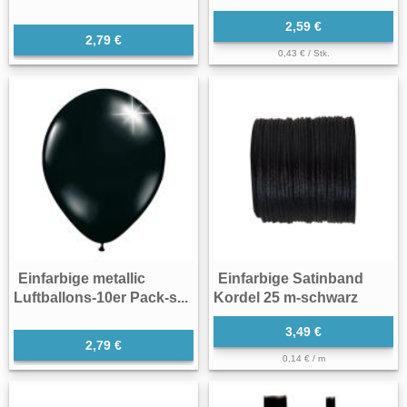
2,59 €
2,79 €
0,43 € / Stk.
Einfarbige metallic
Einfarbige Satinband
Luftballons-10er Pack-s...
Kordel 25 m-schwarz
3,49 €
2,79 €
0,14 € / m