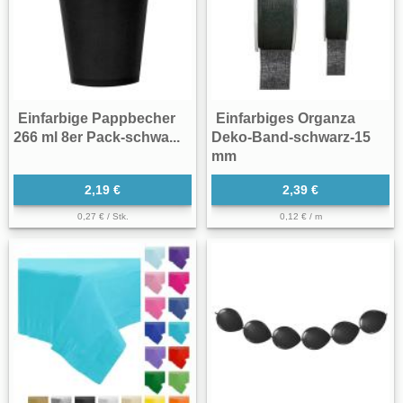
Einfarbige Pappbecher
Einfarbiges Organza
266 ml 8er Pack-schwa...
Deko-Band-schwarz-15
mm
2,19 €
2,39 €
0,27 € / Stk.
0,12 € / m