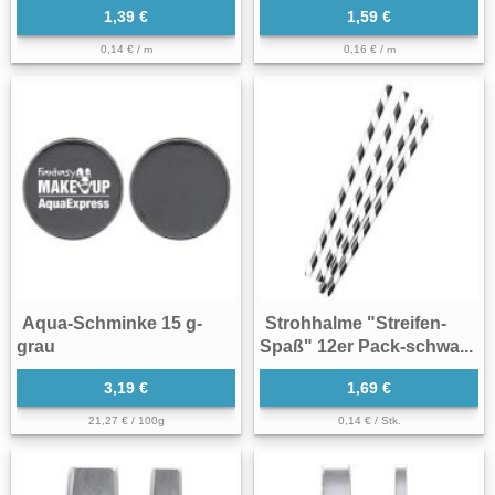
1,39 €
1,59 €
0,14 € / m
0,16 € / m
Aqua-Schminke 15 g-
Strohhalme "Streifen-
grau
Spaß" 12er Pack-schwa...
3,19 €
1,69 €
21,27 € / 100g
0,14 € / Stk.