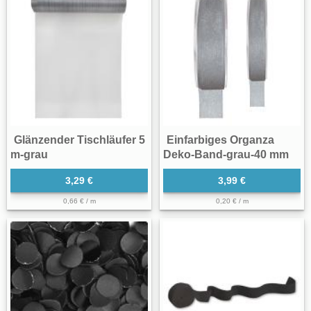
Glänzender Tischläufer 5
Einfarbiges Organza
m-grau
Deko-Band-grau-40 mm
3,29 €
3,99 €
0,66 € / m
0,20 € / m