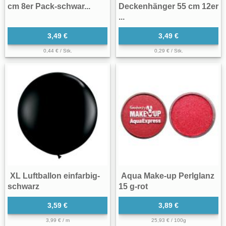
cm 8er Pack-schwar...
Deckenhänger 55 cm 12er
...
3,49 €
3,49 €
0,44 € / Stk.
0,29 € / Stk.
XL Luftballon einfarbig-
Aqua Make-up Perlglanz
schwarz
15 g-rot
3,59 €
3,89 €
3,99 € / m
25,93 € / 100g