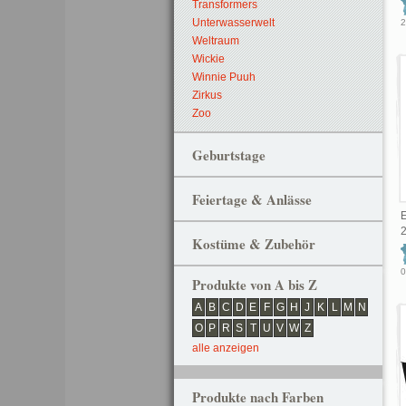
Transformers
Unterwasserwelt
2
Weltraum
Wickie
Winnie Puuh
Zirkus
Zoo
Geburtstage
Feiertage & Anlässe
E
Kostüme & Zubehör
0
Produkte von A bis Z
A
B
C
D
E
F
G
H
J
K
L
M
N
O
P
R
S
T
U
V
W
Z
alle anzeigen
Produkte nach Farben