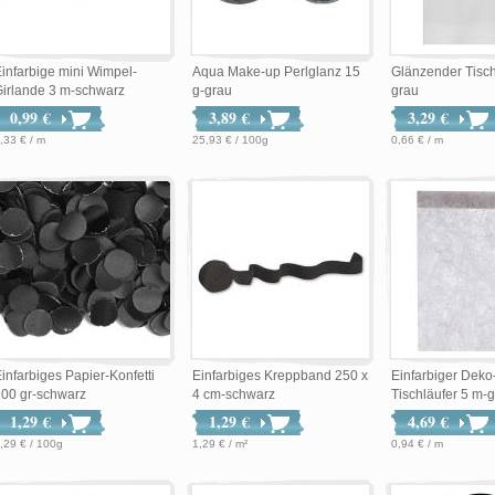
infarbige mini Wimpel-
Aqua Make-up Perlglanz 15
Glänzender Tisch
irlande 3 m-schwarz
g-grau
grau
0,99 €
3,89 €
3,29 €
,33 € / m
25,93 € / 100g
0,66 € / m
infarbiges Papier-Konfetti
Einfarbiges Kreppband 250 x
Einfarbiger Deko
00 gr-schwarz
4 cm-schwarz
Tischläufer 5 m-gr
1,29 €
1,29 €
4,69 €
,29 € / 100g
1,29 € / m²
0,94 € / m