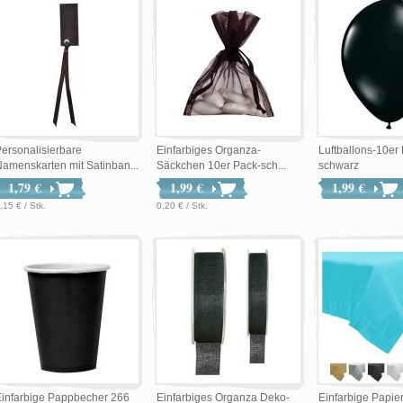
ersonalisierbare
Einfarbiges Organza-
Luftballons-10er
amenskarten mit Satinban...
Säckchen 10er Pack-sch...
schwarz
1,79 €
1,99 €
1,99 €
,15 € / Stk.
0,20 € / Stk.
infarbige Pappbecher 266
Einfarbiges Organza Deko-
Einfarbige Papier