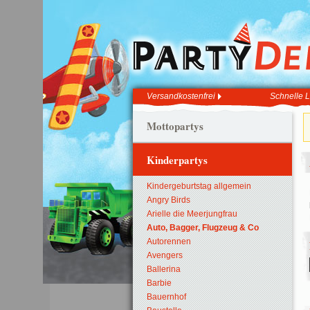
Versandkostenfrei
Schnelle L
Mottopartys
Kinderpartys
Kindergeburtstag allgemein
Angry Birds
Arielle die Meerjungfrau
Auto, Bagger, Flugzeug & Co
Autorennen
Avengers
Ballerina
Barbie
Bauernhof