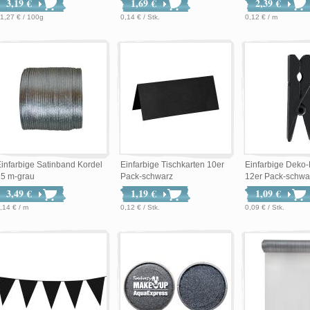
3,19 €
1,69 €
2,39 €
1,27 € / 100g
0,14 € / Stk.
0,12 € / m
infarbige Satinband Kordel
Einfarbige Tischkarten 10er
Einfarbige Deko
25 m-grau
Pack-schwarz
12er Pack-schwa
3,49 €
1,19 €
1,09 €
,14 € / m
0,12 € / Stk.
0,09 € / Stk.