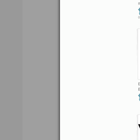
m
0
E