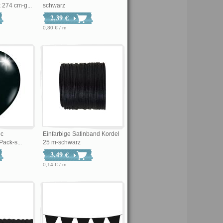
 274 cm-g...
schwarz
2,39 €
0,80 € / m
ic
Einfarbige Satinband Kordel
Pack-s...
25 m-schwarz
3,49 €
0,14 € / m