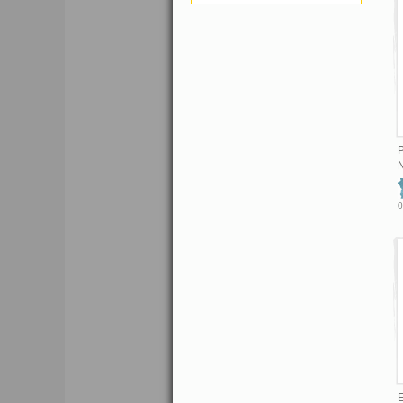
P
N
0
E