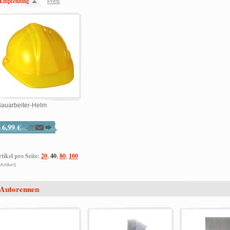
Empfehlung
Preis
Bauarbeiter-Helm
6,99 €
tikel pro Seite:
20
,
40
,
80
,
100
 Artikel)
Autorennen