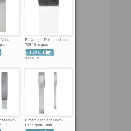
-Vlies
Einfarbiges Dekoband aus
grau
Tüll 10 m-grau
1,59 €
0,16 € / m
anza Deko-
Einfarbiges Satin Deko-
m
Band-grau-3 mm