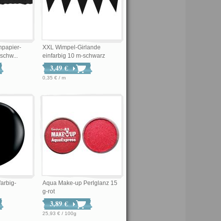
npapier-
XXL Wimpel-Girlande
schw...
einfarbig 10 m-schwarz
3,49 €
0,35 € / m
farbig-
Aqua Make-up Perlglanz 15
g-rot
3,89 €
25,93 € / 100g