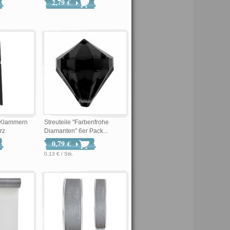
2,79 €
-Klammern
Streuteile "Farbenfrohe
rz
Diamanten" 6er Pack...
0,79 €
0,13 € / Stk.