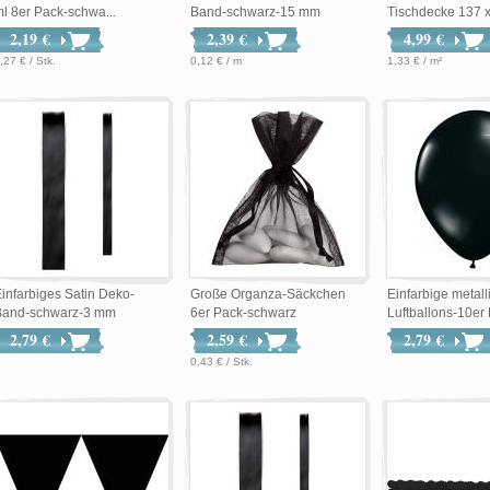
l 8er Pack-schwa...
Band-schwarz-15 mm
Tischdecke 137 x
2,19 €
2,39 €
4,99 €
,27 € / Stk.
0,12 € / m
1,33 € / m²
infarbiges Satin Deko-
Große Organza-Säckchen
Einfarbige metall
Band-schwarz-3 mm
6er Pack-schwarz
Luftballons-10er 
2,79 €
2,59 €
2,79 €
0,43 € / Stk.