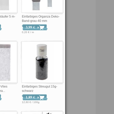
läufer 5 m-
Einfarbiges Organza Deko-
Band-grau-40 mm
3,99 €
0,20 € / m
-Vlies
Einfarbiges Streugut 15g-
a...
schwarz
1,89 €
12,60 € / 100g