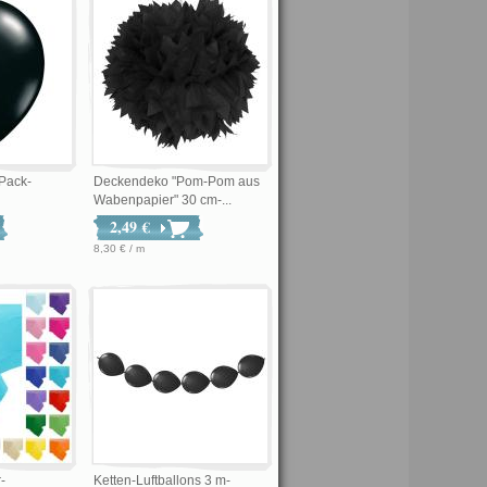
 Pack-
Deckendeko "Pom-Pom aus
Wabenpapier" 30 cm-...
2,49 €
8,30 € / m
-
Ketten-Luftballons 3 m-