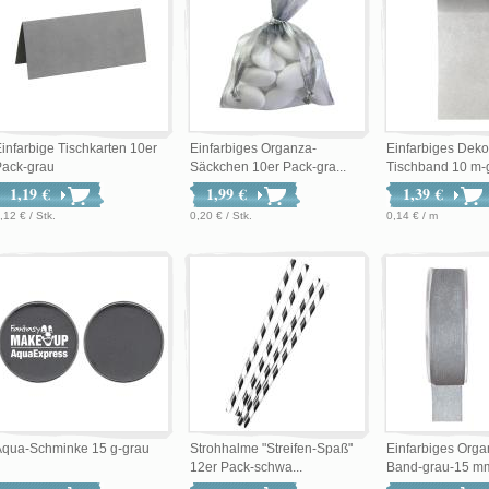
infarbige Tischkarten 10er
Einfarbiges Organza-
Einfarbiges Deko
Pack-grau
Säckchen 10er Pack-gra...
Tischband 10 m-
1,19 €
1,99 €
1,39 €
,12 € / Stk.
0,20 € / Stk.
0,14 € / m
Aqua-Schminke 15 g-grau
Strohhalme "Streifen-Spaß"
Einfarbiges Org
12er Pack-schwa...
Band-grau-15 m