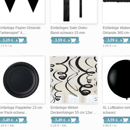
infarbige Papier-Girlande
Einfarbiges Satin Deko-
Einfarbige Wabe
Farbenspiel" 4,...
Band-schwarz-15 mm
Girlande 360 cm-
3,19 €
3,59 €
3,59 €
,71 € / m
1,00 € / m
infarbige Pappteller 23 cm
Einfarbige Wirbel-
XL Luftballon ein
er Pack-schwar...
Deckenhänger 55 cm 12er ...
schwarz
3,49 €
3,49 €
3,59 €
,44 € / Stk.
0,29 € / Stk.
3,99 € / m