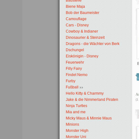
Baustelle
Biene Maja
Bob der Baumeister
Camouflage
Cars - Disney
Cowboy & Indianer
Dinosaurier & Steinzeit
Dragons - die Wächter von Berk
Dschungel
Eiskönigin - Disney
Feuerwehr
Filly Fairy
Findet Nemo
Furby
Fußball
Hello Kitty & Charmmy
Ar
Jake & die Nimmerland Piraten
(1
Ninja Turtles
Mia and me
Micky Maus & Minnie Maus
Minions
Monster High
Monster Uni