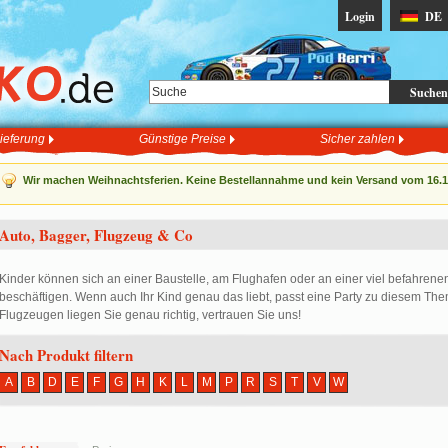
Login
DE
Suchen
ieferung
Günstige Preise
Sicher zahlen
Wir machen Weihnachtsferien. Keine Bestellannahme und kein Versand vom 16.12
Auto, Bagger, Flugzeug & Co
Kinder können sich an einer Baustelle, am Flughafen oder an einer viel befahrene
beschäftigen. Wenn auch Ihr Kind genau das liebt, passt eine Party zu diesem The
Flugzeugen liegen Sie genau richtig, vertrauen Sie uns!
Nach Produkt filtern
A
B
D
E
F
G
H
K
L
M
P
R
S
T
V
W