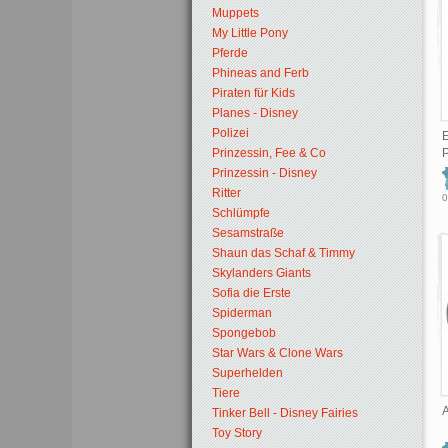
Muppets
My Little Pony
Pferde
Phineas and Ferb
Piraten für Kids
Planes - Disney
Polizei
E
Prinzessin, Fee & Co
Prinzessin - Disney
Ritter
0
Schlümpfe
Sesamstraße
Shaun das Schaf & Timmy
Skylanders Giants
Sofia die Erste
Spiderman
Spongebob
Star Wars & Clone Wars
Superhelden
Tiere
Tinker Bell - Disney Fairies
Toy Story