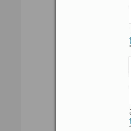
E
"
0
E
8
0