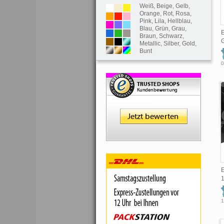
Weiß
,
Beige
,
Gelb
,
Orange
,
Rot
,
Rosa
,
Pink
,
Lila
,
Hellblau
,
Blau
,
Grün
,
Grau
,
E
Braun
,
Schwarz
,
G
Metallic
,
Silber
,
Gold
,
Bunt
0
E
1
1