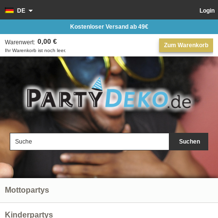
DE
Login
Kostenloser Versand ab 49€
0,00 €
Warenwert:
Zum Warenkorb
Ihr Warenkorb ist noch leer.
Suchen
Mottopartys
Kinderpartys