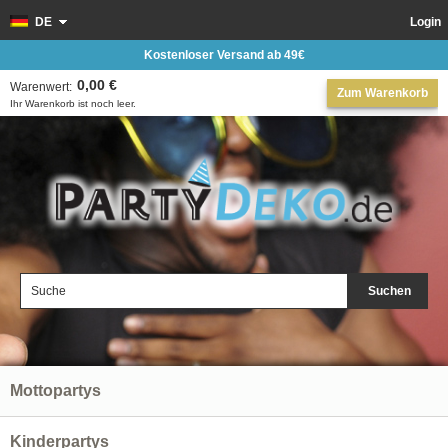
DE
Login
Kostenloser Versand ab 49€
0,00 €
Warenwert:
Zum Warenkorb
Ihr Warenkorb ist noch leer.
Suchen
Mottopartys
Kinderpartys