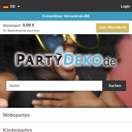
DE
Login
Kostenloser Versand ab 49€
0,00 €
Warenwert:
Zum Warenkorb
Ihr Warenkorb ist noch leer.
Suchen
Mottopartys
Kinderpartys