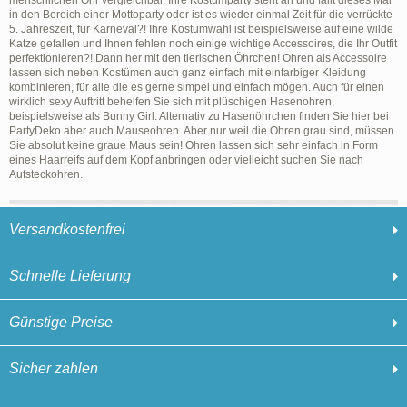
menschlichen Ohr vergleichbar. Ihre Kostümparty steht an und fällt dieses Mal
in den Bereich einer Mottoparty oder ist es wieder einmal Zeit für die verrückte
5. Jahreszeit, für Karneval?! Ihre Kostümwahl ist beispielsweise auf eine wilde
Katze gefallen und Ihnen fehlen noch einige wichtige Accessoires, die Ihr Outfit
perfektionieren?! Dann her mit den tierischen Öhrchen! Ohren als Accessoire
lassen sich neben Kostümen auch ganz einfach mit einfarbiger Kleidung
kombinieren, für alle die es gerne simpel und einfach mögen. Auch für einen
wirklich sexy Auftritt behelfen Sie sich mit plüschigen Hasenohren,
beispielsweise als Bunny Girl. Alternativ zu Hasenöhrchen finden Sie hier bei
PartyDeko aber auch Mauseohren. Aber nur weil die Ohren grau sind, müssen
Sie absolut keine graue Maus sein! Ohren lassen sich sehr einfach in Form
eines Haarreifs auf dem Kopf anbringen oder vielleicht suchen Sie nach
Aufsteckohren.
Versandkostenfrei
Schnelle Lieferung
Günstige Preise
Sicher zahlen