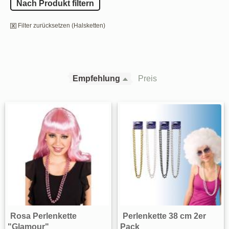
Nach Produkt filtern
Filter zurücksetzen (Halsketten)
Empfehlung
Preis
Rosa Perlenkette
Perlenkette 38 cm 2er
"Glamour"
Pack