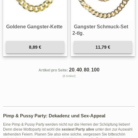
Goldene Gangster-Kette
Gangster Schmuck-Set
2-tlg.
8,89 €
11,79 €
20
40
80
100
Artikel pro Seite:
,
,
,
(8 Artikel)
Pimp & Pussy Party: Dekadenz und Sex-Appeal
Eine Pimp & Pussy Party werden nicht nur die Herren der Schöpfung lieben!
Denn diese Mottoparty ist wohl die
sexiest Party alive
unter den zur Auswahl
stehenden Feiern. Planen Sie also eine solche, vergessen Sie bitteschön