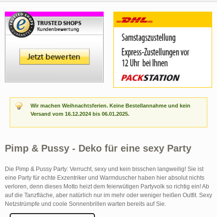
Wir machen Weihnachtsferien. Keine Bestellannahme und kein
Versand vom 16.12.2024 bis 06.01.2025.
Pimp & Pussy - Deko für eine sexy Party
Die Pimp & Pussy Party: Verrucht, sexy und kein bisschen langweilig! Sie ist
eine Party für echte Exzentriker und Warmduscher haben hier absolut nichts
verloren, denn dieses Motto heizt dem feierwütigen Partyvolk so richtig ein! Ab
auf die Tanzfläche, aber natürlich nur im mehr oder weniger heißen Outfit. Sexy
Netzstrümpfe und coole Sonnenbrillen warten bereits auf Sie.