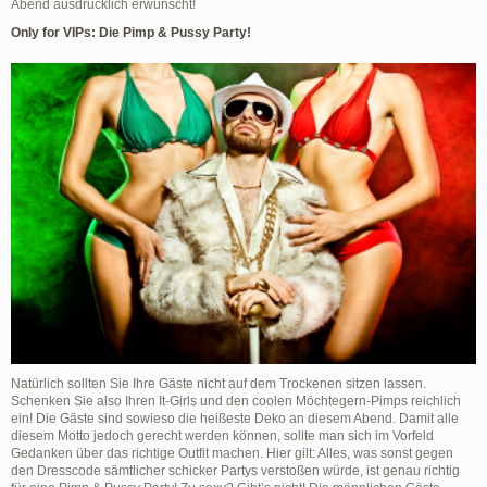
Abend ausdrücklich erwünscht!
Only for VIPs: Die Pimp & Pussy Party!
Natürlich sollten Sie Ihre Gäste nicht auf dem Trockenen sitzen lassen.
Schenken Sie also Ihren It-Girls und den coolen Möchtegern-Pimps reichlich
ein! Die Gäste sind sowieso die heißeste Deko an diesem Abend. Damit alle
diesem Motto jedoch gerecht werden können, sollte man sich im Vorfeld
Gedanken über das richtige Outfit machen. Hier gilt: Alles, was sonst gegen
den Dresscode sämtlicher schicker Partys verstoßen würde, ist genau richtig