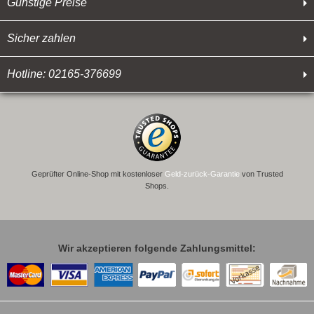
Günstige Preise
Sicher zahlen
Hotline: 02165-376699
Geprüfter Online-Shop mit kostenloser
Geld-zurück-Garantie
von Trusted
Shops.
Wir akzeptieren folgende Zahlungsmittel: