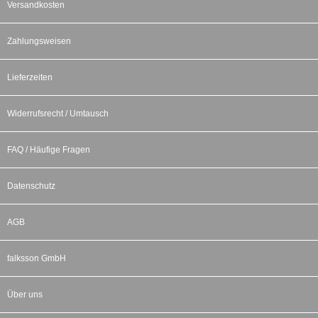
Versandkosten
Zahlungsweisen
Lieferzeiten
Widerrufsrecht / Umtausch
FAQ / Häufige Fragen
Datenschutz
AGB
falksson GmbH
Über uns