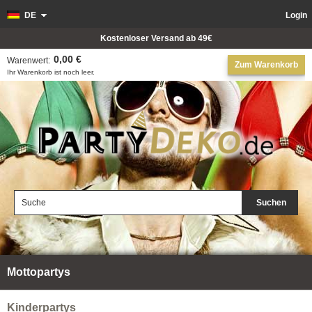
DE
Login
Kostenloser Versand ab 49€
0,00 €
Warenwert:
Zum Warenkorb
Ihr Warenkorb ist noch leer.
Suchen
Mottopartys
Kinderpartys