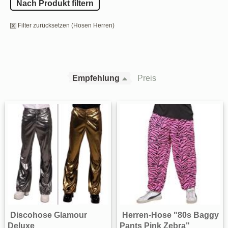
Nach Produkt filtern
Filter zurücksetzen (Hosen Herren)
Empfehlung
Preis
Discohose Glamour
Herren-Hose "80s Baggy
Deluxe
Pants Pink Zebra"