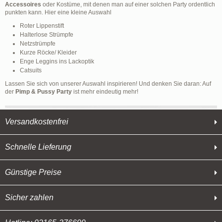
Accessoires
oder Kostüme, mit denen man auf einer solchen Party ordentlich
punkten kann. Hier eine kleine Auswahl
Roter Lippenstift
Halterlose Strümpfe
Netzstrümpfe
Kurze Röcke/ Kleider
Enge Leggins ins Lackoptik
Catsuits
Lassen Sie sich von unserer Auswahl inspirieren! Und denken Sie daran: Auf
der
Pimp & Pussy Party
ist mehr eindeutig mehr!
Versandkostenfrei
Schnelle Lieferung
Günstige Preise
Sicher zahlen