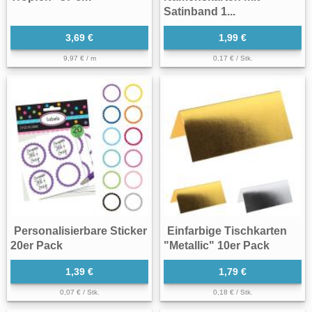
Satinband 1...
3,69 €
1,99 €
9,97 € / m
0,17 € / Stk.
Personalisierbare Sticker
Einfarbige Tischkarten
20er Pack
"Metallic" 10er Pack
1,39 €
1,79 €
0,07 € / Stk.
0,18 € / Stk.