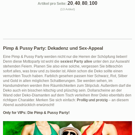
20
40
80
100
Artikel pro Seite:
,
,
,
(13 Artikel)
Pimp & Pussy Party: Dekadenz und Sex-Appeal
Eine Pimp & Pussy Party werden nicht nur die Herren der Schöpfung lieben!
Denn diese Mottoparty ist wohl die
sexiest Party alive
unter den zur Auswahl
stehenden Feiern. Planen Sie also eine solche, vergessen Sie bitteschön
sofort alles, was brav und zu bieder ist. Allein schon die Deko sollte einen
verruchten Touch haben. Farblich gesehen passen hier Schwarz, Rot, Silber
und Gold in allen möglichen Schattierungen. Sie werden sehen, im
Handumdrehen werden Ihre Räumlichkeiten zum Stripclub. Außerdem darf die
Deko auch ein bisschen kitschig und plüschig sein. Dollarscheine an der
Wand oder Deko-Diamanten auf dem Tisch verleihen Ihrer Deko ebenfalls den
richtigen Charakter. Merken Sie sich einfach:
Prollig und protzig
– an diesem
Abend ausdrücklich erwünscht!
Only for VIPs: Die Pimp & Pussy Party!