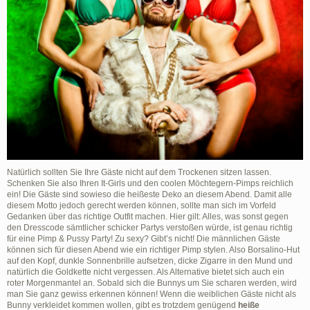
Natürlich sollten Sie Ihre Gäste nicht auf dem Trockenen sitzen lassen.
Schenken Sie also Ihren It-Girls und den coolen Möchtegern-Pimps reichlich
ein! Die Gäste sind sowieso die heißeste Deko an diesem Abend. Damit alle
diesem Motto jedoch gerecht werden können, sollte man sich im Vorfeld
Gedanken über das richtige Outfit machen. Hier gilt: Alles, was sonst gegen
den Dresscode sämtlicher schicker Partys verstoßen würde, ist genau richtig
für eine Pimp & Pussy Party! Zu sexy? Gibt’s nicht! Die männlichen Gäste
können sich für diesen Abend wie ein richtiger Pimp stylen. Also Borsalino-Hut
auf den Kopf, dunkle Sonnenbrille aufsetzen, dicke Zigarre in den Mund und
natürlich die Goldkette nicht vergessen. Als Alternative bietet sich auch ein
roter Morgenmantel an. Sobald sich die Bunnys um Sie scharen werden, wird
man Sie ganz gewiss erkennen können! Wenn die weiblichen Gäste nicht als
Bunny verkleidet kommen wollen, gibt es trotzdem genügend
heiße