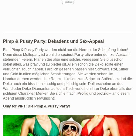
(3 Artikel)
Pimp & Pussy Party: Dekadenz und Sex-Appeal
Eine Pimp & Pussy Party werden nicht nur die Herren der Schöpfung lieben!
Denn diese Mottoparty ist wohl die
sexiest Party alive
unter den zur Auswahl
stehenden Feiern. Planen Sie also eine solche, vergessen Sie bitteschön
sofort alles, was brav und zu bieder ist. Allein schon die Deko sollte einen
verruchten Touch haben. Farblich gesehen passen hier Schwarz, Rot, Silber
und Gold in allen möglichen Schattierungen. Sie werden sehen, im
Handumdrehen werden Ihre Räumlichkeiten zum Stripclub. Außerdem darf die
Deko auch ein bisschen kitschig und plüschig sein. Dollarscheine an der
Wand oder Deko-Diamanten auf dem Tisch verleihen Ihrer Deko ebenfalls den
richtigen Charakter. Merken Sie sich einfach:
Prollig und protzig
– an diesem
Abend ausdrücklich erwünscht!
Only for VIPs: Die Pimp & Pussy Party!