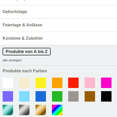
Geburtstage
Feiertage & Anlässe
Kostüme & Zubehör
Produkte von A bis Z
alle anzeigen
Produkte nach Farben