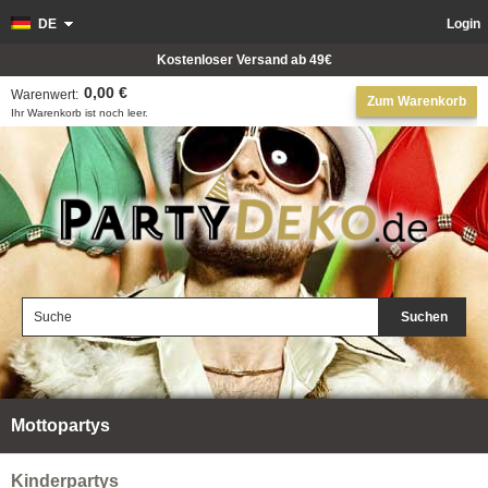
DE
Login
Kostenloser Versand ab 49€
0,00 €
Warenwert:
Zum Warenkorb
Ihr Warenkorb ist noch leer.
Suchen
Mottopartys
Kinderpartys