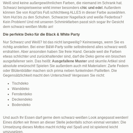
Weiß sind keine außergewöhnlichen Farben, die niemand im Schrank hat.
Schwarz beispielsweise wirkt immer besonders
chic und edel
. Außerdem
können Sie von Kopf bis Fuß schlichtweg ALLES in dieser Farbe auswählen.
Vom Hut bis zu den Schuhen. Schwarzer Nagellack und weiße Federboa?
Kein Problem! Und mit unseren Schminkfarben passt sich sogar Ihr Gesicht
dem schwarz-weißen Motto an!
Die perfekte Deko für die Black & White Party
Nur Schwarz und Weiß? Ist das nicht langweilig? Keineswegs, wenn Sie es
richtig anstellen. Bei einer B&W-Party sollte selbstredend alles schwarz-weiß
erstrahlen. Aber ansonsten haben Sie freie Hand. Gerade weil die Farben
etwas schlichter und zurückhaltender sind, darf die Deko gerne ein bisschen
ausgefallener sein. Das heißt:
Ausgefallene Muster
und skurrile Artikel sind
absolute erwünscht! Spielen Sie außerdem auch mit Materialien: Zarte Federn
oder Blütenblätter machen sich prima neben funkelnden Pailletten. Die
Gegensätzlichkeit macht den Unterschied! Vergessen Sie nicht:
Tischdeko
Wanddeko
Fensterdeko
Deckendeko
Bodendeko
Und auch Ihr Essen darf gerne dem schwarz-weißen Look angepasst werden!
Eines dürfen wir Ihnen an dieser Stelle jedenfalls schon einmal verraten: Die
Umsetzung dieses Mottos macht richtig viel Spaß und ist spielend leicht
umzusetzen.