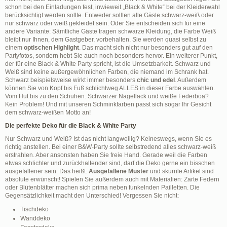
schon bei den Einladungen fest, inwieweit „Black & White“ bei der Kleiderwahl
berücksichtigt werden sollte. Entweder sollten alle Gäste schwarz-weiß oder
nur schwarz oder weiß gekleidet sein. Oder Sie entscheiden sich für eine
andere Variante: Sämtliche Gäste tragen schwarze Kleidung, die Farbe Weiß
bleibt nur Ihnen, dem Gastgeber, vorbehalten. Sie werden quasi selbst zu
einem
optischen Highlight
. Das macht sich nicht nur besonders gut auf den
Partyfotos, sondern hebt Sie auch noch besonders hervor. Ein weiterer Punkt,
der für eine Black & White Party spricht, ist die Umsetzbarkeit. Schwarz und
Weiß sind keine außergewöhnlichen Farben, die niemand im Schrank hat.
Schwarz beispielsweise wirkt immer besonders
chic und edel
. Außerdem
können Sie von Kopf bis Fuß schlichtweg ALLES in dieser Farbe auswählen.
Vom Hut bis zu den Schuhen. Schwarzer Nagellack und weiße Federboa?
Kein Problem! Und mit unseren Schminkfarben passt sich sogar Ihr Gesicht
dem schwarz-weißen Motto an!
Die perfekte Deko für die Black & White Party
Nur Schwarz und Weiß? Ist das nicht langweilig? Keineswegs, wenn Sie es
richtig anstellen. Bei einer B&W-Party sollte selbstredend alles schwarz-weiß
erstrahlen. Aber ansonsten haben Sie freie Hand. Gerade weil die Farben
etwas schlichter und zurückhaltender sind, darf die Deko gerne ein bisschen
ausgefallener sein. Das heißt:
Ausgefallene Muster
und skurrile Artikel sind
absolute erwünscht! Spielen Sie außerdem auch mit Materialien: Zarte Federn
oder Blütenblätter machen sich prima neben funkelnden Pailletten. Die
Gegensätzlichkeit macht den Unterschied! Vergessen Sie nicht:
Tischdeko
Wanddeko