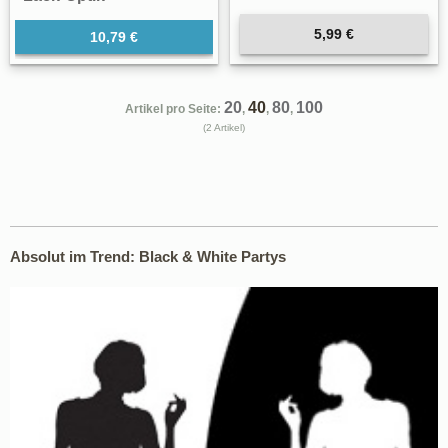
5,99 €
10,79 €
20
40
80
100
Artikel pro Seite:
,
,
,
(2 Artikel)
Absolut im Trend: Black & White Partys