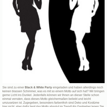
Sie sind zu einer
Black & White Party
eingeladen und haben allerdings noch
keinen blassen Schimmer, was es mit so einem Motto auf sich hat? Wir bringen
gerne Licht ins Dunkel. Jedenfalls können wir Ihnen an dieser Stelle schon
einmal verraten, dass dieses Motto gleichermaßen beliebt und leicht
umzusetzen ist. Zugegeben, besonders farbenfroh sind Deko und Kostüme
hier nicht, aber dafür liegt das Motto absolut im Trend! Als Gastgeber legen Sie