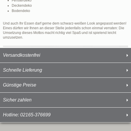
Fensterdeko
Deckendeko
Bodendeko
Und auch Ihr Essen darf gerne dem schwarz-weißen Look angepasst werden!
Eines dürfen wir Ihnen an dieser Stelle jedenfalls schon einmal verraten: Die
Umsetzung dieses Mottos macht richtig viel Spaß und ist spielend leicht
umzusetzen.
Versandkostenfrei
Schnelle Lieferung
Günstige Preise
Sicher zahlen
Hotline: 02165-376699