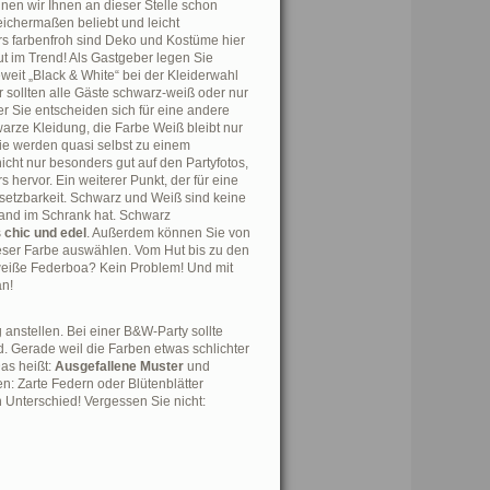
nnen wir Ihnen an dieser Stelle schon
eichermaßen beliebt und leicht
s farbenfroh sind Deko und Kostüme hier
lut im Trend! Als Gastgeber legen Sie
weit „Black & White“ bei der Kleiderwahl
r sollten alle Gäste schwarz-weiß oder nur
r Sie entscheiden sich für eine andere
arze Kleidung, die Farbe Weiß bleibt nur
ie werden quasi selbst zu einem
nicht nur besonders gut auf den Partyfotos,
hervor. Ein weiterer Punkt, der für eine
Umsetzbarkeit. Schwarz und Weiß sind keine
and im Schrank hat. Schwarz
s
chic und edel
. Außerdem können Sie von
eser Farbe auswählen. Vom Hut bis zu den
eiße Federboa? Kein Problem! Und mit
an!
anstellen. Bei einer B&W-Party sollte
. Gerade weil die Farben etwas schlichter
Das heißt:
Ausgefallene Muster
und
en: Zarte Federn oder Blütenblätter
 Unterschied! Vergessen Sie nicht: