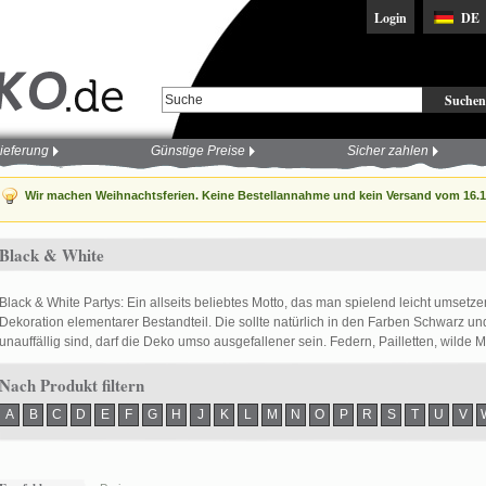
Login
DE
Suchen
ieferung
Günstige Preise
Sicher zahlen
Wir machen Weihnachtsferien. Keine Bestellannahme und kein Versand vom 16.12
Black & White
Black & White Partys: Ein allseits beliebtes Motto, das man spielend leicht umsetz
Dekoration elementarer Bestandteil. Die sollte natürlich in den Farben Schwarz u
unauffällig sind, darf die Deko umso ausgefallener sein. Federn, Pailletten, wilde Mus
Nach Produkt filtern
A
B
C
D
E
F
G
H
J
K
L
M
N
O
P
R
S
T
U
V