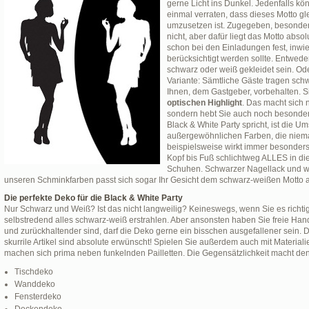
gerne Licht ins Dunkel. Jedenfalls kö
einmal verraten, dass dieses Motto gl
umzusetzen ist. Zugegeben, besonder
nicht, aber dafür liegt das Motto abso
schon bei den Einladungen fest, inwie
berücksichtigt werden sollte. Entwede
schwarz oder weiß gekleidet sein. Ode
Variante: Sämtliche Gäste tragen schw
Ihnen, dem Gastgeber, vorbehalten. S
optischen Highlight
. Das macht sich 
sondern hebt Sie auch noch besonders 
Black & White Party spricht, ist die 
außergewöhnlichen Farben, die niem
beispielsweise wirkt immer besonder
Kopf bis Fuß schlichtweg ALLES in di
Schuhen. Schwarzer Nagellack und w
unseren Schminkfarben passt sich sogar Ihr Gesicht dem schwarz-weißen Motto 
Die perfekte Deko für die Black & White Party
Nur Schwarz und Weiß? Ist das nicht langweilig? Keineswegs, wenn Sie es richtig 
selbstredend alles schwarz-weiß erstrahlen. Aber ansonsten haben Sie freie Hand
und zurückhaltender sind, darf die Deko gerne ein bisschen ausgefallener sein. 
skurrile Artikel sind absolute erwünscht! Spielen Sie außerdem auch mit Materiali
machen sich prima neben funkelnden Pailletten. Die Gegensätzlichkeit macht den
Tischdeko
Wanddeko
Fensterdeko