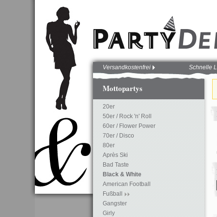
Versandkostenfrei
Schnelle L
Mottopartys
20er
50er / Rock 'n' Roll
60er / Flower Power
70er / Disco
80er
Après Ski
Bad Taste
Black & White
American Football
Fußball
Gangster
Girly