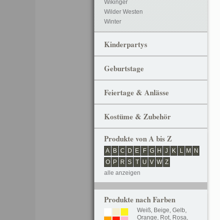
Wikinger
Wilder Westen
Winter
Kinderpartys
Geburtstage
Feiertage & Anlässe
Kostüme & Zubehör
Produkte von A bis Z
A
B
C
D
E
F
G
H
J
K
L
M
N
O
P
R
S
T
U
V
W
Z
alle anzeigen
Produkte nach Farben
Weiß
,
Beige
,
Gelb
,
Orange
,
Rot
,
Rosa
,