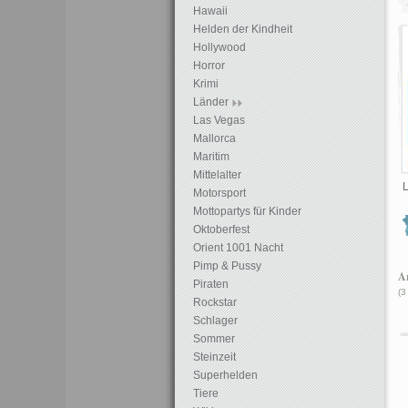
Hawaii
Helden der Kindheit
Hollywood
Horror
Krimi
Länder
Las Vegas
Mallorca
Maritim
Mittelalter
L
Motorsport
Mottopartys für Kinder
Oktoberfest
Orient 1001 Nacht
Pimp & Pussy
Ar
Piraten
(3
Rockstar
Schlager
Sommer
Steinzeit
Superhelden
Tiere