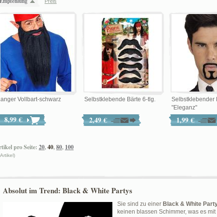
Empfehlung
Preis
anger Vollbart-schwarz
Selbstklebende Bärte 6-tlg.
Selbstklebender 
"Eleganz"
8,99 €
2,49 €
1,99 €
tikel pro Seite:
20
,
40
,
80
,
100
 Artikel)
Absolut im Trend: Black & White Partys
Sie sind zu einer
Black & White Part
keinen blassen Schimmer, was es mit 