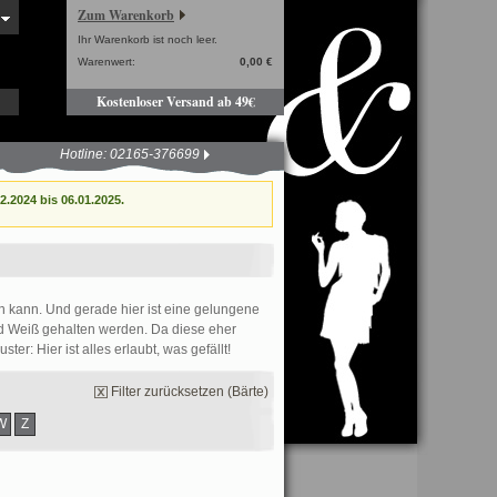
Zum Warenkorb
Ihr Warenkorb ist noch leer.
Warenwert:
0,00 €
Kostenloser Versand ab 49€
Hotline: 02165-376699
.2024 bis 06.01.2025.
en kann. Und gerade hier ist eine gelungene
nd Weiß gehalten werden. Da diese eher
ter: Hier ist alles erlaubt, was gefällt!
Filter zurücksetzen (Bärte)
W
Z