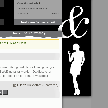
Zum Warenkorb
Ihr Warenkorb ist noch leer.
Warenwert:
0,00 €
Kostenloser Versand ab 49€
Hotline: 02165-376699
.2024 bis 06.01.2025.
en kann. Und gerade hier ist eine gelungene
nd Weiß gehalten werden. Da diese eher
ter: Hier ist alles erlaubt, was gefällt!
Filter zurücksetzen (Haarreifen)
W
Z