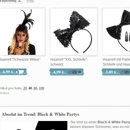
Empfehlung
Preis
aarreif "Schwarze Witwe"
Haarreif "XXL Schleife"-
Haarreif mit Paill
schwarz
Schleife und Haar
4,99 €
4,99 €
3,89 €
tikel pro Seite:
20
,
40
,
80
,
100
 Artikel)
Absolut im Trend: Black & White Partys
Sie sind zu einer
Black & White Part
keinen blassen Schimmer, was es mit 