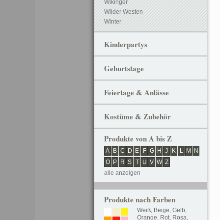
Wikinger
Wilder Westen
Winter
Kinderpartys
Geburtstage
Feiertage & Anlässe
Kostüme & Zubehör
Produkte von A bis Z
A
B
C
D
E
F
G
H
J
K
L
M
N
O
P
R
S
T
U
V
W
Z
alle anzeigen
Produkte nach Farben
Weiß
,
Beige
,
Gelb
,
Orange
,
Rot
,
Rosa
,