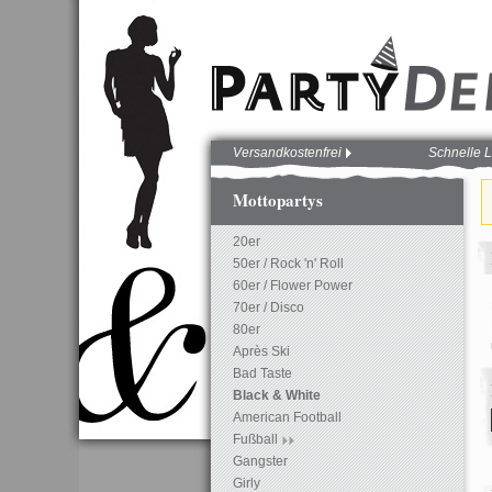
Versandkostenfrei
Schnelle L
Mottopartys
20er
50er / Rock 'n' Roll
60er / Flower Power
70er / Disco
80er
Après Ski
Bad Taste
Black & White
American Football
Fußball
Gangster
Girly