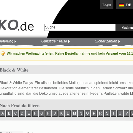
Login
DE
Suchen
ieferung
Günstige Preise
Sicher zahlen
Wir machen Weihnachtsferien. Keine Bestellannahme und kein Versand vom 16.12
Black & White
Black & White Partys: Ein allseits beliebtes Motto, das man spielend leicht umsetz
Dekoration elementarer Bestandteil. Die sollte natürlich in den Farben Schwarz u
unauffällig sind, darf die Deko umso ausgefallener sein. Federn, Pailletten, wilde Mus
Nach Produkt filtern
A
B
C
D
E
F
G
H
J
K
L
M
N
O
P
R
S
T
U
V