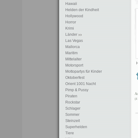
Hawaii
Helden der Kindheit
Hollywood
Horror
Krimi
Länder
Las Vegas
Mallorca
Maritim
Mittelalter
H
Motorsport
Mottopartys für Kinder
Oktoberfest
Orient 1001 Nacht
Pimp & Pussy
Ar
Piraten
(4
Rockstar
Schlager
Sommer
Steinzeit
Superhelden
Tiere