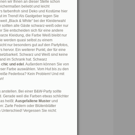
nnen wir Ihnen an dieser Stelle schon
eichermaßen beliebt und leicht
s farbenfroh sind Deko und Kostüme hier
lut im Trend! Als Gastgeber legen Sie
weit „Black & White“ bei der Kleiderwahl
r sollten alle Gäste schwarz-weiß oder nur
r Sie entscheiden sich für eine andere
arze Kleidung, die Farbe Weiß bleibt nur
ie werden quasi selbst zu einem
nicht nur besonders gut auf den Partyfotos,
hervor. Ein weiterer Punkt, der für eine
Umsetzbarkeit. Schwarz und Weiß sind keine
and im Schrank hat. Schwarz
s
chic und edel
. Außerdem können Sie von
eser Farbe auswählen. Vom Hut bis zu den
eiße Federboa? Kein Problem! Und mit
an!
anstellen. Bei einer B&W-Party sollte
. Gerade weil die Farben etwas schlichter
Das heißt:
Ausgefallene Muster
und
en: Zarte Federn oder Blütenblätter
 Unterschied! Vergessen Sie nicht: