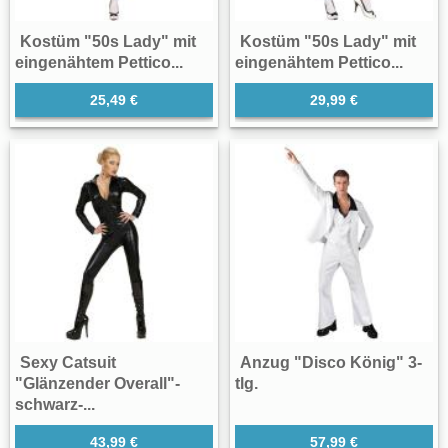
Kostüm "50s Lady" mit
Kostüm "50s Lady" mit
eingenähtem Pettico...
eingenähtem Pettico...
25,49 €
29,99 €
Sexy Catsuit
Anzug "Disco König" 3-
"Glänzender Overall"-
tlg.
schwarz-...
43,99 €
57,99 €