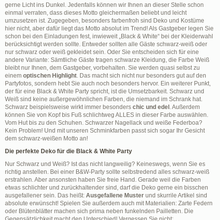
gerne Licht ins Dunkel. Jedenfalls können wir Ihnen an dieser Stelle schon
einmal verraten, dass dieses Motto gleichermaßen beliebt und leicht
umzusetzen ist. Zugegeben, besonders farbenfroh sind Deko und Kostüme
hier nicht, aber dafür liegt das Motto absolut im Trend! Als Gastgeber legen Sie
schon bei den Einladungen fest, inwieweit „Black & White“ bei der Kleiderwahl
berücksichtigt werden sollte. Entweder sollten alle Gäste schwarz-weiß oder
nur schwarz oder weiß gekleidet sein. Oder Sie entscheiden sich für eine
andere Variante: Sämtliche Gäste tragen schwarze Kleidung, die Farbe Weiß
bleibt nur Ihnen, dem Gastgeber, vorbehalten. Sie werden quasi selbst zu
einem
optischen Highlight
. Das macht sich nicht nur besonders gut auf den
Partyfotos, sondern hebt Sie auch noch besonders hervor. Ein weiterer Punkt,
der für eine Black & White Party spricht, ist die Umsetzbarkeit. Schwarz und
Weiß sind keine außergewöhnlichen Farben, die niemand im Schrank hat.
Schwarz beispielsweise wirkt immer besonders
chic und edel
. Außerdem
können Sie von Kopf bis Fuß schlichtweg ALLES in dieser Farbe auswählen.
Vom Hut bis zu den Schuhen. Schwarzer Nagellack und weiße Federboa?
Kein Problem! Und mit unseren Schminkfarben passt sich sogar Ihr Gesicht
dem schwarz-weißen Motto an!
Die perfekte Deko für die Black & White Party
Nur Schwarz und Weiß? Ist das nicht langweilig? Keineswegs, wenn Sie es
richtig anstellen. Bei einer B&W-Party sollte selbstredend alles schwarz-weiß
erstrahlen. Aber ansonsten haben Sie freie Hand. Gerade weil die Farben
etwas schlichter und zurückhaltender sind, darf die Deko gerne ein bisschen
ausgefallener sein. Das heißt:
Ausgefallene Muster
und skurrile Artikel sind
absolute erwünscht! Spielen Sie außerdem auch mit Materialien: Zarte Federn
oder Blütenblätter machen sich prima neben funkelnden Pailletten. Die
Gegensätzlichkeit macht den Unterschied! Vergessen Sie nicht: