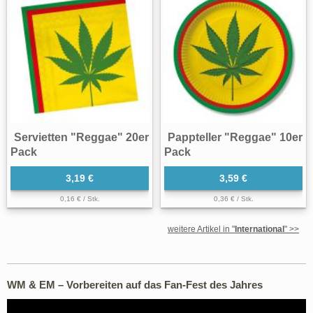
Servietten "Reggae" 20er
Pappteller "Reggae" 10er
Pack
Pack
3,19 €
3,59 €
0,16 € / Stk.
0,36 € / Stk.
weitere Artikel in "
International
" >>
WM & EM – Vorbereiten auf das Fan-Fest des Jahres