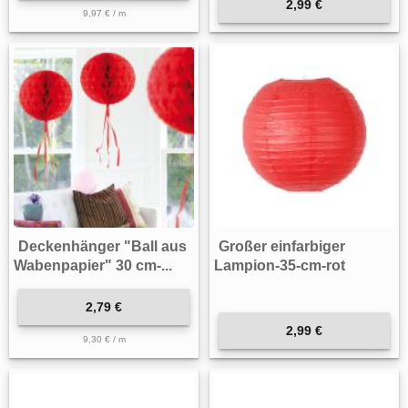
2,99 €
9,97 € / m
Deckenhänger "Ball aus
Großer einfarbiger
Wabenpapier" 30 cm-...
Lampion-35-cm-rot
2,79 €
2,99 €
9,30 € / m