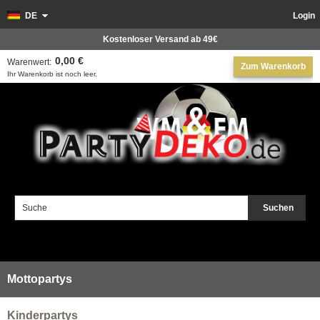
DE
Login
Kostenloser Versand ab 49€
0,00 €
Warenwert:
Zum Warenkorb
Ihr Warenkorb ist noch leer.
Suchen
Mottopartys
Kinderpartys