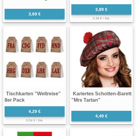
3,89 €
3,69 €
0,39 € / Stk.
Tischkarten "Weltreise"
Kariertes Schotten-Barett
8er Pack
"Mrs Tartan"
4,29 €
4,49 €
0,54 € / Stk.