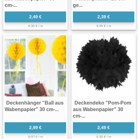
cm-...
ge...
2,49 €
2,39 €
8,30 € / m
9,56 € / m
Deckenhänger "Ball aus
Deckendeko "Pom-Pom
Wabenpapier" 30 cm-...
aus Wabenpapier" 30
cm-...
2,99 €
2,49 €
9,97 € / m
8,30 € / m