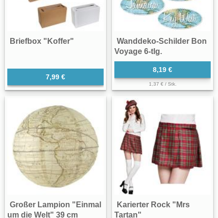
Briefbox "Koffer"
Wanddeko-Schilder Bon
Voyage 6-tlg.
8,19 €
7,99 €
1,37 € / Stk.
Großer Lampion "Einmal
Karierter Rock "Mrs
um die Welt" 39 cm
Tartan"