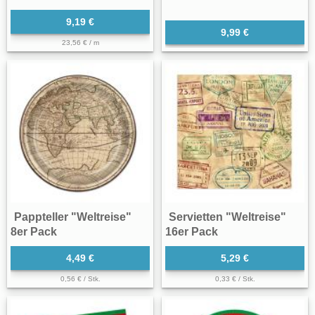
9,19 €
9,99 €
23,56 € / m
Pappteller "Weltreise"
Servietten "Weltreise"
8er Pack
16er Pack
4,49 €
5,29 €
0,56 € / Stk.
0,33 € / Stk.