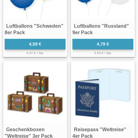
Luftballons "Schweden"
Luftballons "Russland"
8er Pack
9er Pack
4,59 €
4,79 €
0,57 € / Stk.
0,53 € / Stk.
Geschenkboxen
Reisepass "Weltreise"
"Weltreise" 3er Pack
4er Pack