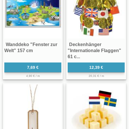
Wanddeko "Fenster zur
Deckenhänger
Welt" 157 cm
"Internationale Flaggen"
61 c...
7,69 €
12,39 €
4,90 € / m
20,31 € / m