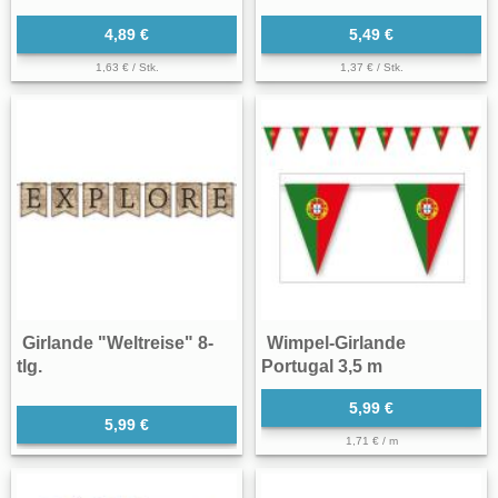
4,89 €
5,49 €
1,63 € / Stk.
1,37 € / Stk.
Girlande "Weltreise" 8-
Wimpel-Girlande
tlg.
Portugal 3,5 m
5,99 €
5,99 €
1,71 € / m