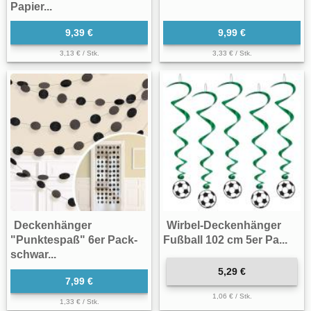
Papier...
9,39 €
9,99 €
3,13 € / Stk.
3,33 € / Stk.
Deckenhänger
Wirbel-Deckenhänger
"Punktespaß" 6er Pack-
Fußball 102 cm 5er Pa...
schwar...
5,29 €
7,99 €
1,06 € / Stk.
1,33 € / Stk.