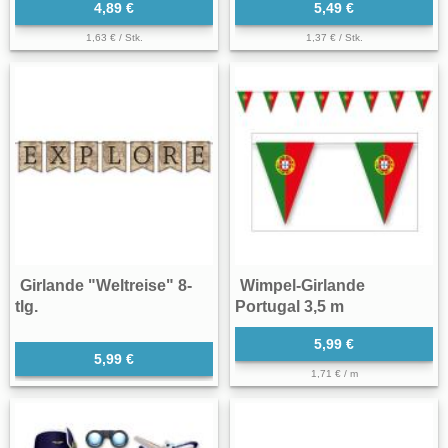
4,89 €
5,49 €
1,63 € / Stk.
1,37 € / Stk.
Girlande "Weltreise" 8-
Wimpel-Girlande
tlg.
Portugal 3,5 m
5,99 €
5,99 €
1,71 € / m