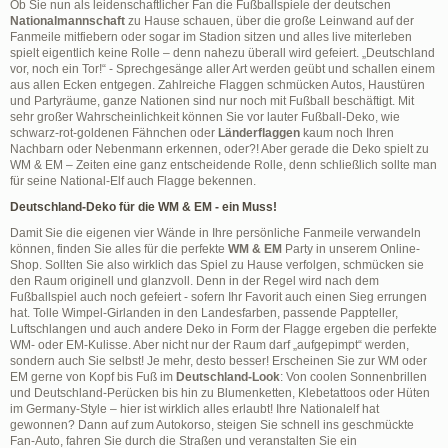
Ob Sie nun als leidenschaftlicher Fan die Fußballspiele der deutschen
Nationalmannschaft
zu Hause schauen, über die große Leinwand auf der
Fanmeile mitfiebern oder sogar im Stadion sitzen und alles live miterleben
spielt eigentlich keine Rolle – denn nahezu überall wird gefeiert. „Deutschland
vor, noch ein Tor!“ - Sprechgesänge aller Art werden geübt und schallen einem
aus allen Ecken entgegen. Zahlreiche Flaggen schmücken Autos, Haustüren
und Partyräume, ganze Nationen sind nur noch mit Fußball beschäftigt. Mit
sehr großer Wahrscheinlichkeit können Sie vor lauter Fußball-Deko, wie
schwarz-rot-goldenen Fähnchen oder
Länderflaggen
kaum noch Ihren
Nachbarn oder Nebenmann erkennen, oder?! Aber gerade die Deko spielt zu
WM & EM – Zeiten eine ganz entscheidende Rolle, denn schließlich sollte man
für seine National-Elf auch Flagge bekennen.
Deutschland-Deko für die WM & EM - ein Muss!
Damit Sie die eigenen vier Wände in Ihre persönliche Fanmeile verwandeln
können, finden Sie alles für die perfekte
WM & EM
Party in unserem Online-
Shop. Sollten Sie also wirklich das Spiel zu Hause verfolgen, schmücken sie
den Raum originell und glanzvoll. Denn in der Regel wird nach dem
Fußballspiel auch noch gefeiert - sofern Ihr Favorit auch einen Sieg errungen
hat. Tolle Wimpel-Girlanden in den Landesfarben, passende Pappteller,
Luftschlangen und auch andere Deko in Form der Flagge ergeben die perfekte
WM- oder EM-Kulisse. Aber nicht nur der Raum darf „aufgepimpt“ werden,
sondern auch Sie selbst! Je mehr, desto besser! Erscheinen Sie zur WM oder
EM gerne von Kopf bis Fuß im
Deutschland-Look
: Von coolen Sonnenbrillen
und Deutschland-Perücken bis hin zu Blumenketten, Klebetattoos oder Hüten
im Germany-Style – hier ist wirklich alles erlaubt! Ihre Nationalelf hat
gewonnen? Dann auf zum Autokorso, steigen Sie schnell ins geschmückte
Fan-Auto, fahren Sie durch die Straßen und veranstalten Sie ein