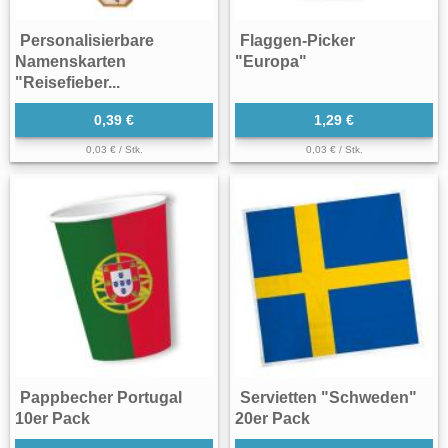
Personalisierbare
Flaggen-Picker
Namenskarten
"Europa"
"Reisefieber...
0,39 €
1,29 €
0,03 € / Stk.
0,03 € / Stk.
Pappbecher Portugal
Servietten "Schweden"
10er Pack
20er Pack