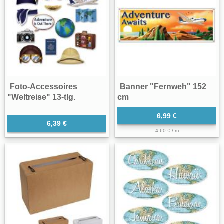
Foto-Accessoires
Banner "Fernweh" 152
"Weltreise" 13-tlg.
cm
6,99 €
6,39 €
4,60 € / m