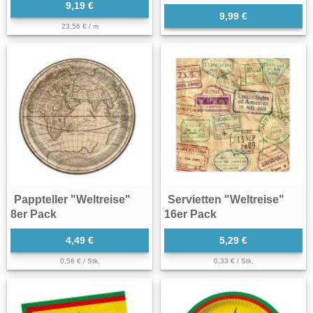
9,19 €
9,99 €
23,56 € / m
Pappteller "Weltreise"
Servietten "Weltreise"
8er Pack
16er Pack
4,49 €
5,29 €
0,56 € / Stk.
0,33 € / Stk.