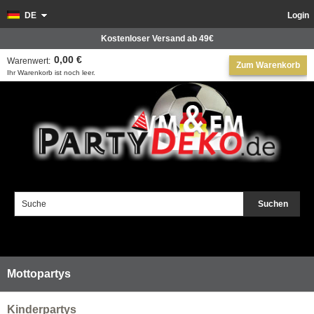
DE
Login
Kostenloser Versand ab 49€
0,00 €
Warenwert:
Zum Warenkorb
Ihr Warenkorb ist noch leer.
Suchen
Mottopartys
Kinderpartys