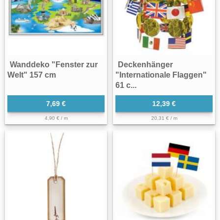
Wanddeko "Fenster zur
Deckenhänger
Welt" 157 cm
"Internationale Flaggen"
61 c...
7,69 €
12,39 €
4,90 € / m
20,31 € / m