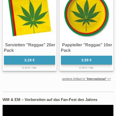
Servietten "Reggae" 20er
Pappteller "Reggae" 10er
Pack
Pack
3,19 €
3,59 €
0,16 € / Stk.
0,36 € / Stk.
weitere Artikel in "
International
" >>
WM & EM – Vorbereiten auf das Fan-Fest des Jahres