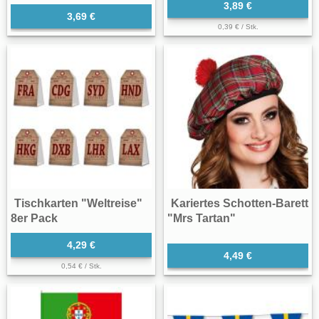
3,89 €
3,69 €
0,39 € / Stk.
Tischkarten "Weltreise"
Kariertes Schotten-Barett
8er Pack
"Mrs Tartan"
4,29 €
4,49 €
0,54 € / Stk.