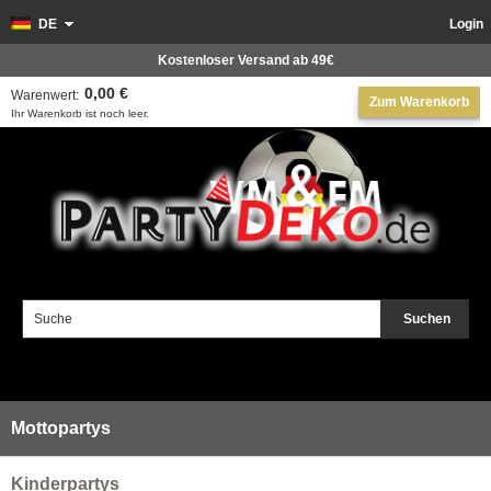
DE
Login
Kostenloser Versand ab 49€
0,00 €
Warenwert:
Zum Warenkorb
Ihr Warenkorb ist noch leer.
Suchen
Mottopartys
Kinderpartys