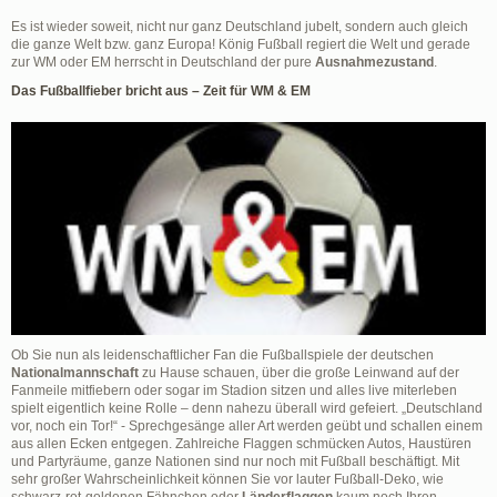
Es ist wieder soweit, nicht nur ganz Deutschland jubelt, sondern auch gleich
die ganze Welt bzw. ganz Europa! König Fußball regiert die Welt und gerade
zur WM oder EM herrscht in Deutschland der pure
Ausnahmezustand
.
Das Fußballfieber bricht aus – Zeit für WM & EM
Ob Sie nun als leidenschaftlicher Fan die Fußballspiele der deutschen
Nationalmannschaft
zu Hause schauen, über die große Leinwand auf der
Fanmeile mitfiebern oder sogar im Stadion sitzen und alles live miterleben
spielt eigentlich keine Rolle – denn nahezu überall wird gefeiert. „Deutschland
vor, noch ein Tor!“ - Sprechgesänge aller Art werden geübt und schallen einem
aus allen Ecken entgegen. Zahlreiche Flaggen schmücken Autos, Haustüren
und Partyräume, ganze Nationen sind nur noch mit Fußball beschäftigt. Mit
sehr großer Wahrscheinlichkeit können Sie vor lauter Fußball-Deko, wie