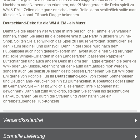
schwarz-rot-goldenen Fähnchen oder
Länderflaggen
kaum noch Ihren
Nachbarn oder Nebenmann erkennen, oder?! Aber gerade die Deko spielt zu
WM & EM – Zeiten eine ganz entscheidende Rolle, denn schließlich sollte man
für seine National-Elf auch Flagge bekennen.
Deutschland-Deko für die WM & EM - ein Muss!
Damit Sie die eigenen vier Wände in Ihre persönliche Fanmeile verwandeln
können, finden Sie alles für die perfekte
WM & EM
Party in unserem Online-
Shop. Sollten Sie also wirklich das Spiel zu Hause verfolgen, schmücken sie
den Raum originell und glanzvoll. Denn in der Regel wird nach dem
Fußballspiel auch noch gefeiert - sofern Ihr Favorit auch einen Sieg errungen
hat. Tolle Wimpel-Girlanden in den Landesfarben, passende Pappteller,
Luftschlangen und auch andere Deko in Form der Flagge ergeben die perfekte
WM- oder EM-Kulisse. Aber nicht nur der Raum darf „aufgepimpt“ werden,
sondern auch Sie selbst! Je mehr, desto besser! Erscheinen Sie zur WM oder
EM gerne von Kopf bis Fuß im
Deutschland-Look
: Von coolen Sonnenbrillen
und Deutschland-Perücken bis hin zu Blumenketten, Klebetattoos oder Hüten
im Germany-Style – hier ist wirklich alles erlaubt! Ihre Nationalelf hat
gewonnen? Dann auf zum Autokorso, steigen Sie schnell ins geschmückte
Fan-Auto, fahren Sie durch die Straßen und veranstalten Sie ein
ohrenbetäubendes Hup-Konzert!
Versandkostenfrei
Schnelle Lieferung