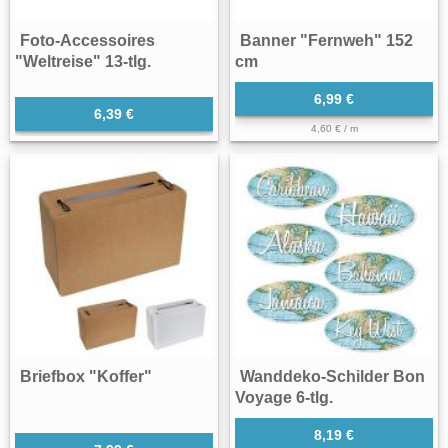
Foto-Accessoires
Banner "Fernweh" 152
"Weltreise" 13-tlg.
cm
6,99 €
6,39 €
4,60 € / m
Briefbox "Koffer"
Wanddeko-Schilder Bon
Voyage 6-tlg.
8,19 €