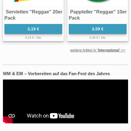
Servietten "Reggae" 20er
Pappteller "Reggae" 10er
Pack
Pack
3,19 €
3,59 €
0,16 € / Stk.
0,36 € / Stk.
weitere Artikel in "
International
" >>
WM & EM – Vorbereiten auf das Fan-Fest des Jahres