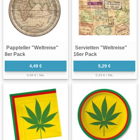
Pappteller "Weltreise"
Servietten "Weltreise"
8er Pack
16er Pack
4,49 €
5,29 €
0,56 € / Stk.
0,33 € / Stk.