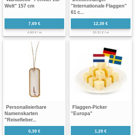
Welt" 157 cm
"Internationale Flaggen"
61 c...
7,69 €
12,39 €
4,90 € / m
20,31 € / m
Personalisierbare
Flaggen-Picker
Namenskarten
"Europa"
"Reisefieber...
0,39 €
1,29 €