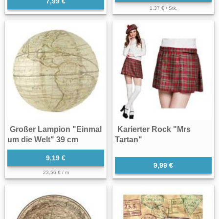
7,99 €
1,37 € / Stk.
Großer Lampion "Einmal
Karierter Rock "Mrs
um die Welt" 39 cm
Tartan"
9,19 €
9,99 €
23,56 € / m