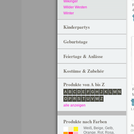
Wikinger
Wilder Westen
4
Winter
Kinderpartys
Geburtstage
Feiertage & Anlässe
Kostüme & Zubehör
Produkte von A bis Z
A
B
C
D
E
F
G
H
J
K
L
M
N
M
O
P
R
S
T
U
V
W
Z
alle anzeigen
1,
Produkte nach Farben
Ar
Weiß
,
Beige
,
Gelb
,
(1
Orange
,
Rot
,
Rosa
,