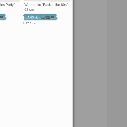
es Party"
Wanddeko "Back to the 80s"
62 cm
3,89 €
6,27 € / m