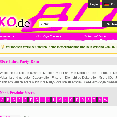
Login
DE
Suchen
ieferung
Günstige Preise
Sicher zahlen
Wir machen Weihnachtsferien. Keine Bestellannahme und kein Versand vom 16.12
80er Jahre Party-Deko
Welcome back to the 80's! Die Mottoparty für Fans von Neon-Farben, der neuen D
Vokuhila und gelegten Dauerwellen-Frisuren. Die richtige Dekoration für die 80er J
denn schließlich sollte auch Ihre Party-Location stilecht im 80er-Deko-Style glänze
Nach Produkt filtern
A
B
C
D
E
F
G
H
K
L
M
N
O
P
R
S
T
V
W