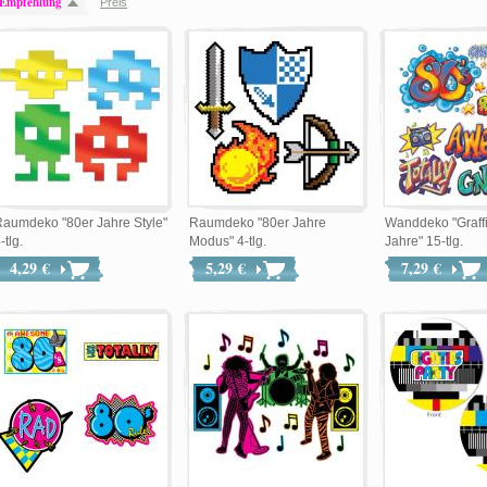
Empfehlung
Preis
aumdeko "80er Jahre Style"
Raumdeko "80er Jahre
Wanddeko "Graffi
-tlg.
Modus" 4-tlg.
Jahre" 15-tlg.
4,29 €
5,29 €
7,29 €