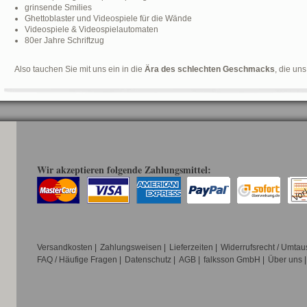
grinsende Smilies
Ghettoblaster und Videospiele für die Wände
Videospiele & Videospielautomaten
80er Jahre Schriftzug
Also tauchen Sie mit uns ein in die
Ära des schlechten Geschmacks
, die un
Wir akzeptieren folgende Zahlungsmittel:
Versandkosten
|
Zahlungsweisen
|
Lieferzeiten
|
Widerrufsrecht / Umtau
FAQ / Häufige Fragen
|
Datenschutz
|
AGB
|
falksson GmbH
|
Über uns
|