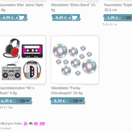
Raumdeko 80er Jahre-Style
Wanddeko "80ies Band" 15-
Raumdeko "Eighti
-tlg.
tlg.
35,5 cm
4,99 €
8,49 €
1,99 €
5,61 € / m
Raumdekoration "80`s
Wanddeko "Funky
usic" 4-tlg.
Discokugeln" 20-tlg.
6,39 €
8,39 €
60 € / Stk.
tikel pro Seite:
20
,
40
,
80
,
100
0 Artikel)