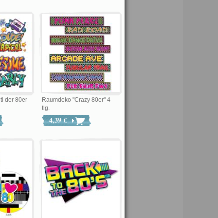
ti der 80er
Raumdeko "Crazy 80er" 4-
tlg.
4,39 €