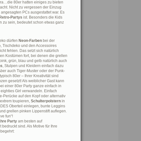
ra…die 80er hatten einiges zu bieten
nacht. Nicht zu vergessen der Einzug
 angesagten PCs ausgestattet war. Es
Retro-Partys
ist. Besonders die Kids
en zu sein, bedeutet schon etwas ganz
deko dürfen
Neon-Farben
bei der
 Tischdeko und den Accessoires
icht fehlen. Das setzt sich natürlich
en Kostümen fort, bei denen die grellen
pink, grün, blau und gelb natürlich auch
ns
, Stulpen und Kleidern einfach dazu
Aber auch Tiger-Muster oder der Punk-
typisch 80er – Ihrer Kreativität sind
zen gesetzt! Als weiblicher Gast kann
ei einer 80er Party ganze einfach in
 eighties Girl verwandeln. Einfach
-Perücke auf den Kopf oder alternativ
 extrem toupieren,
Schulterpolstern
in
EDES Oberteil einlegen, bunte Leggins
nd grellen pinken Lippenstift auflegen.
ve fun“!
hre Party
am besten auf
bedruckt sind. Als Motive für Ihre
 begehrt: