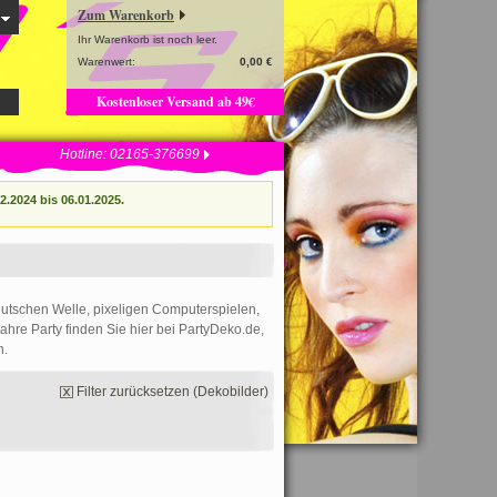
Zum Warenkorb
Ihr Warenkorb ist noch leer.
Warenwert:
0,00 €
Kostenloser Versand ab 49€
Hotline: 02165-376699
.2024 bis 06.01.2025.
eutschen Welle, pixeligen Computerspielen,
ahre Party finden Sie hier bei PartyDeko.de,
n.
Filter zurücksetzen (Dekobilder)