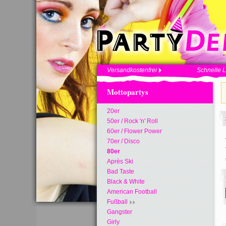
Versandkostenfrei
Schnelle L
Mottopartys
20er
50er / Rock 'n' Roll
60er / Flower Power
70er / Disco
80er
Après Ski
Bad Taste
Black & White
American Football
Fußball
Gangster
Girly