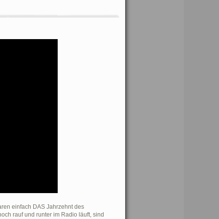
en einfach DAS Jahrzehnt des
ch rauf und runter im Radio läuft, sind