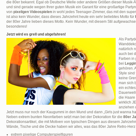
die 80er bekannt. Egal ob Deutsche Welle oder andere Größen dieser Musik-Ä
und sind gerade wegen Ihrer guten Musik ein Garant für eine großartige Party
von
pixeligen Videospielen
in wohl jedes Teenager-Zimmer, das mit den super
ist also kein Wunder, dass dieses Jahrzehnt heute ein sehr beliebtes Motto für
der 80er Jahre lieben dieses Motto. Kein Wunder, mit diesem Stil aufgewachs
besonderes!
Jetzt wird es grell und abgefahren!
Als Party
Wanddeko,
natürlich n
auch bei d
Farben in 
bei
Leggi
gehören. 
Style sind 
keine Gren
man sich b
ein echtes
Dauerwelle
die Haare
wirklich J
anziehen u
Jetzt muss nur noch der Kaugummi in den Mund und dann „Girls just wanna ha
Neben extrem bunten Neonfarben setzt man bei der Dekoration für die
80er Ja
Dekorationsartikel, die mit Motiven von typischen Dingen aus diesem Jahrzehnt 
Wände, Tische und die Decke haben wir alles, was das 80er Jahre Retro-Herz
extrem pixelige Computerspielfiguren