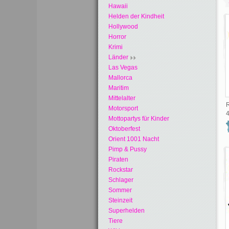
Hawaii
Helden der Kindheit
Hollywood
Horror
Krimi
Länder
Las Vegas
Mallorca
Maritim
Mittelalter
R
Motorsport
4
Mottopartys für Kinder
Oktoberfest
Orient 1001 Nacht
Pimp & Pussy
Piraten
Rockstar
Schlager
Sommer
Steinzeit
Superhelden
Tiere