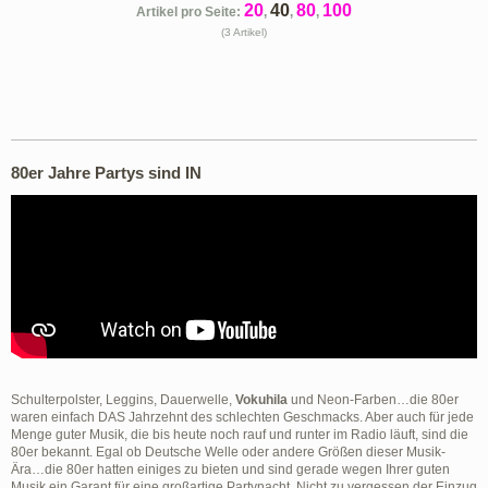
20
40
80
100
Artikel pro Seite:
,
,
,
(3 Artikel)
80er Jahre Partys sind IN
Schulterpolster, Leggins, Dauerwelle,
Vokuhila
und Neon-Farben…die 80er
waren einfach DAS Jahrzehnt des schlechten Geschmacks. Aber auch für jede
Menge guter Musik, die bis heute noch rauf und runter im Radio läuft, sind die
80er bekannt. Egal ob Deutsche Welle oder andere Größen dieser Musik-
Ära…die 80er hatten einiges zu bieten und sind gerade wegen Ihrer guten
Musik ein Garant für eine großartige Partynacht. Nicht zu vergessen der Einzug