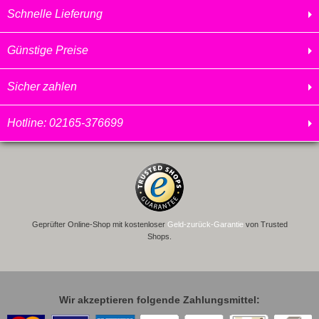
Schnelle Lieferung
Günstige Preise
Sicher zahlen
Hotline: 02165-376699
Geprüfter Online-Shop mit kostenloser
Geld-zurück-Garantie
von Trusted
Shops.
Wir akzeptieren folgende Zahlungsmittel: