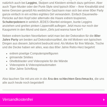
natürlich auch bei
Leggins
, Stulpen und Kleidern einfach dazu gehören. Aber
auch Tiger-Muster oder der Punk-Style sind typisch 80er – Ihrer Kreativität sind
keine Grenzen gesetzt! Als weiblicher Gast kann man sich bei einer 80er Party
ganze einfach in ein echtes eighties Girl verwandeln. Einfach Dauerwelle-
Perücke auf den Kopf oder alternativ die Haare extrem toupieren,
Schulterpolstern
in wirklich JEDES Oberteil einlegen, bunte Leggins
anziehen und grellen pinken Lippenstift auflegen. Jetzt muss nur noch der
Kaugummi in den Mund und dann „Girls just wanna have fun“!
Neben extrem bunten Neonfarben setzt man bei der Dekoration für die
80er
Jahre Party
am besten auf Dekorationsartikel, die mit Motiven von typischen
Dingen aus diesem Jahrzehnt bedruckt sind. Als Motive für Ihre Wände, Tische
und die Decke haben wir alles, was das 80er Jahre Retro-Herz begehrt:
extrem pixelige Computerspielfiguren
grinsende Smilies
Ghettoblaster und Videospiele für die Wände
Videospiele & Videospielautomaten
80er Jahre Schriftzug
Also tauchen Sie mit uns ein in die
Ära des schlechten Geschmacks
, die uns
alle auch heute noch begeistert!
Versandkostenfrei