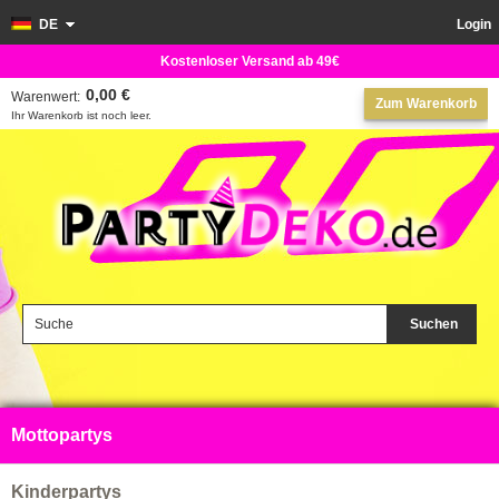
DE
Login
Kostenloser Versand ab 49€
0,00 €
Warenwert:
Zum Warenkorb
Ihr Warenkorb ist noch leer.
Suchen
Mottopartys
Kinderpartys