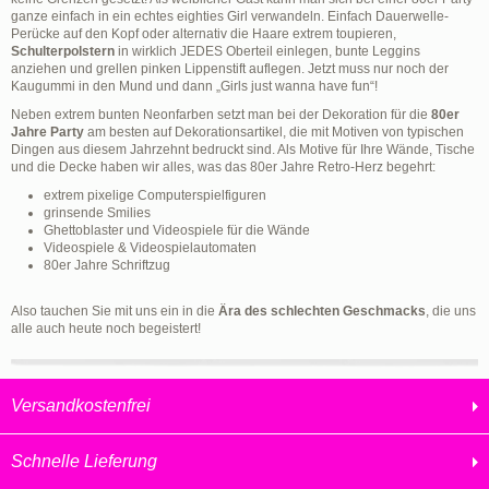
ganze einfach in ein echtes eighties Girl verwandeln. Einfach Dauerwelle-
Perücke auf den Kopf oder alternativ die Haare extrem toupieren,
Schulterpolstern
in wirklich JEDES Oberteil einlegen, bunte Leggins
anziehen und grellen pinken Lippenstift auflegen. Jetzt muss nur noch der
Kaugummi in den Mund und dann „Girls just wanna have fun“!
Neben extrem bunten Neonfarben setzt man bei der Dekoration für die
80er
Jahre Party
am besten auf Dekorationsartikel, die mit Motiven von typischen
Dingen aus diesem Jahrzehnt bedruckt sind. Als Motive für Ihre Wände, Tische
und die Decke haben wir alles, was das 80er Jahre Retro-Herz begehrt:
extrem pixelige Computerspielfiguren
grinsende Smilies
Ghettoblaster und Videospiele für die Wände
Videospiele & Videospielautomaten
80er Jahre Schriftzug
Also tauchen Sie mit uns ein in die
Ära des schlechten Geschmacks
, die uns
alle auch heute noch begeistert!
Versandkostenfrei
Schnelle Lieferung