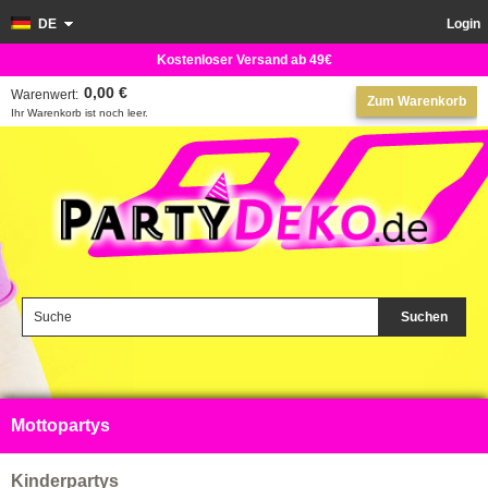
DE
Login
Kostenloser Versand ab 49€
0,00 €
Warenwert:
Zum Warenkorb
Ihr Warenkorb ist noch leer.
Suchen
Mottopartys
Kinderpartys