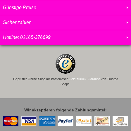
Günstige Preise
Sicher zahlen
Hotline: 02165-376699
Geprüfter Online-Shop mit kostenloser
Geld-zurück-Garantie
von Trusted
Shops.
Wir akzeptieren folgende Zahlungsmittel: