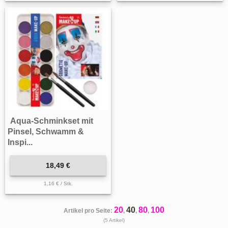
Aqua-Schminkset mit
Pinsel, Schwamm &
Inspi...
18,49 €
1,16 € / Stk.
20
40
80
100
Artikel pro Seite:
,
,
,
(5 Artikel)