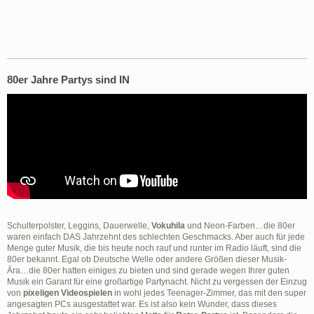
80er Jahre Partys sind IN
Schulterpolster, Leggins, Dauerwelle,
Vokuhila
und Neon-Farben…die 80er
waren einfach DAS Jahrzehnt des schlechten Geschmacks. Aber auch für jede
Menge guter Musik, die bis heute noch rauf und runter im Radio läuft, sind die
80er bekannt. Egal ob Deutsche Welle oder andere Größen dieser Musik-
Ära…die 80er hatten einiges zu bieten und sind gerade wegen Ihrer guten
Musik ein Garant für eine großartige Partynacht. Nicht zu vergessen der Einzug
von
pixeligen Videospielen
in wohl jedes Teenager-Zimmer, das mit den super
angesagten PCs ausgestattet war. Es ist also kein Wunder, dass dieses