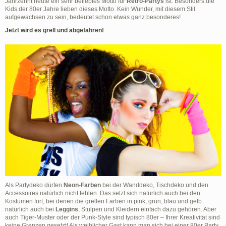
Jahrzehnt heute ein sehr beliebtes Motto für
Retro-Partys
ist. Besonders die
Kids der 80er Jahre lieben dieses Motto. Kein Wunder, mit diesem Stil
aufgewachsen zu sein, bedeutet schon etwas ganz besonderes!
Jetzt wird es grell und abgefahren!
Als Partydeko dürfen
Neon-Farben
bei der Wanddeko, Tischdeko und den
Accessoires natürlich nicht fehlen. Das setzt sich natürlich auch bei den
Kostümen fort, bei denen die grellen Farben in pink, grün, blau und gelb
natürlich auch bei
Leggins
, Stulpen und Kleidern einfach dazu gehören. Aber
auch Tiger-Muster oder der Punk-Style sind typisch 80er – Ihrer Kreativität sind
keine Grenzen gesetzt! Als weiblicher Gast kann man sich bei einer 80er Party