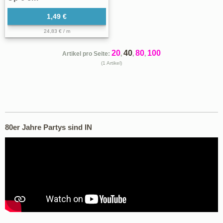
1,49 €
24,83 € / m
20
40
80
100
Artikel pro Seite:
,
,
,
(1 Artikel)
80er Jahre Partys sind IN