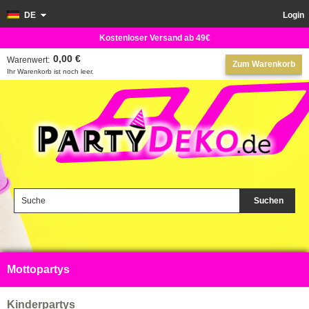
DE
Login
Kostenloser Versand ab 49€
0,00 €
Warenwert:
Zum Warenkorb
Ihr Warenkorb ist noch leer.
Suchen
Mottopartys
Kinderpartys