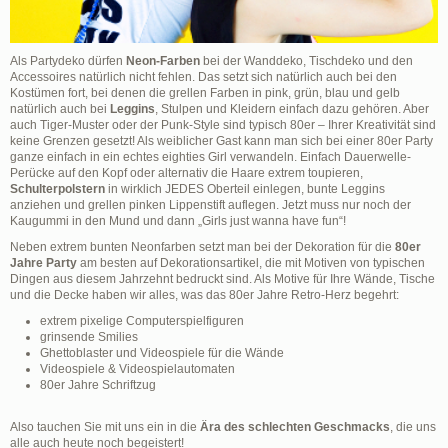
Als Partydeko dürfen
Neon-Farben
bei der Wanddeko, Tischdeko und den
Accessoires natürlich nicht fehlen. Das setzt sich natürlich auch bei den
Kostümen fort, bei denen die grellen Farben in pink, grün, blau und gelb
natürlich auch bei
Leggins
, Stulpen und Kleidern einfach dazu gehören. Aber
auch Tiger-Muster oder der Punk-Style sind typisch 80er – Ihrer Kreativität sind
keine Grenzen gesetzt! Als weiblicher Gast kann man sich bei einer 80er Party
ganze einfach in ein echtes eighties Girl verwandeln. Einfach Dauerwelle-
Perücke auf den Kopf oder alternativ die Haare extrem toupieren,
Schulterpolstern
in wirklich JEDES Oberteil einlegen, bunte Leggins
anziehen und grellen pinken Lippenstift auflegen. Jetzt muss nur noch der
Kaugummi in den Mund und dann „Girls just wanna have fun“!
Neben extrem bunten Neonfarben setzt man bei der Dekoration für die
80er
Jahre Party
am besten auf Dekorationsartikel, die mit Motiven von typischen
Dingen aus diesem Jahrzehnt bedruckt sind. Als Motive für Ihre Wände, Tische
und die Decke haben wir alles, was das 80er Jahre Retro-Herz begehrt:
extrem pixelige Computerspielfiguren
grinsende Smilies
Ghettoblaster und Videospiele für die Wände
Videospiele & Videospielautomaten
80er Jahre Schriftzug
Also tauchen Sie mit uns ein in die
Ära des schlechten Geschmacks
, die uns
alle auch heute noch begeistert!