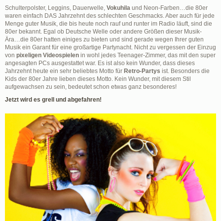
Schulterpolster, Leggins, Dauerwelle,
Vokuhila
und Neon-Farben…die 80er
waren einfach DAS Jahrzehnt des schlechten Geschmacks. Aber auch für jede
Menge guter Musik, die bis heute noch rauf und runter im Radio läuft, sind die
80er bekannt. Egal ob Deutsche Welle oder andere Größen dieser Musik-
Ära…die 80er hatten einiges zu bieten und sind gerade wegen Ihrer guten
Musik ein Garant für eine großartige Partynacht. Nicht zu vergessen der Einzug
von
pixeligen Videospielen
in wohl jedes Teenager-Zimmer, das mit den super
angesagten PCs ausgestattet war. Es ist also kein Wunder, dass dieses
Jahrzehnt heute ein sehr beliebtes Motto für
Retro-Partys
ist. Besonders die
Kids der 80er Jahre lieben dieses Motto. Kein Wunder, mit diesem Stil
aufgewachsen zu sein, bedeutet schon etwas ganz besonderes!
Jetzt wird es grell und abgefahren!