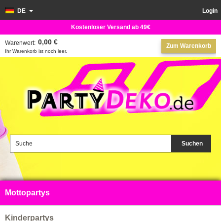
DE
Login
Kostenloser Versand ab 49€
0,00 €
Warenwert:
Zum Warenkorb
Ihr Warenkorb ist noch leer.
Suchen
Mottopartys
Kinderpartys