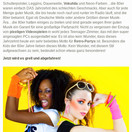
Schulterpolster, Leggins, Dauerwelle,
Vokuhila
und Neon-Farben…die 80er
waren einfach DAS Jahrzehnt des schlechten Geschmacks. Aber auch für jede
Menge guter Musik, die bis heute noch rauf und runter im Radio läuft, sind die
80er bekannt. Egal ob Deutsche Welle oder andere Größen dieser Musik-
Ära…die 80er hatten einiges zu bieten und sind gerade wegen Ihrer guten
Musik ein Garant für eine großartige Partynacht. Nicht zu vergessen der Einzug
von
pixeligen Videospielen
in wohl jedes Teenager-Zimmer, das mit den super
angesagten PCs ausgestattet war. Es ist also kein Wunder, dass dieses
Jahrzehnt heute ein sehr beliebtes Motto für
Retro-Partys
ist. Besonders die
Kids der 80er Jahre lieben dieses Motto. Kein Wunder, mit diesem Stil
aufgewachsen zu sein, bedeutet schon etwas ganz besonderes!
Jetzt wird es grell und abgefahren!