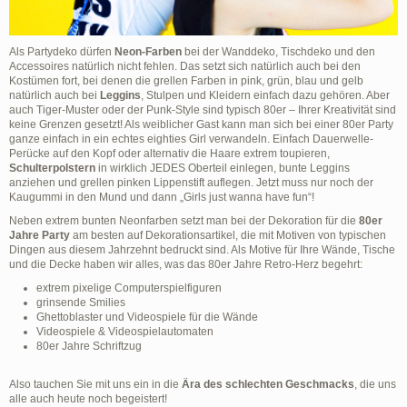
Als Partydeko dürfen
Neon-Farben
bei der Wanddeko, Tischdeko und den
Accessoires natürlich nicht fehlen. Das setzt sich natürlich auch bei den
Kostümen fort, bei denen die grellen Farben in pink, grün, blau und gelb
natürlich auch bei
Leggins
, Stulpen und Kleidern einfach dazu gehören. Aber
auch Tiger-Muster oder der Punk-Style sind typisch 80er – Ihrer Kreativität sind
keine Grenzen gesetzt! Als weiblicher Gast kann man sich bei einer 80er Party
ganze einfach in ein echtes eighties Girl verwandeln. Einfach Dauerwelle-
Perücke auf den Kopf oder alternativ die Haare extrem toupieren,
Schulterpolstern
in wirklich JEDES Oberteil einlegen, bunte Leggins
anziehen und grellen pinken Lippenstift auflegen. Jetzt muss nur noch der
Kaugummi in den Mund und dann „Girls just wanna have fun“!
Neben extrem bunten Neonfarben setzt man bei der Dekoration für die
80er
Jahre Party
am besten auf Dekorationsartikel, die mit Motiven von typischen
Dingen aus diesem Jahrzehnt bedruckt sind. Als Motive für Ihre Wände, Tische
und die Decke haben wir alles, was das 80er Jahre Retro-Herz begehrt:
extrem pixelige Computerspielfiguren
grinsende Smilies
Ghettoblaster und Videospiele für die Wände
Videospiele & Videospielautomaten
80er Jahre Schriftzug
Also tauchen Sie mit uns ein in die
Ära des schlechten Geschmacks
, die uns
alle auch heute noch begeistert!