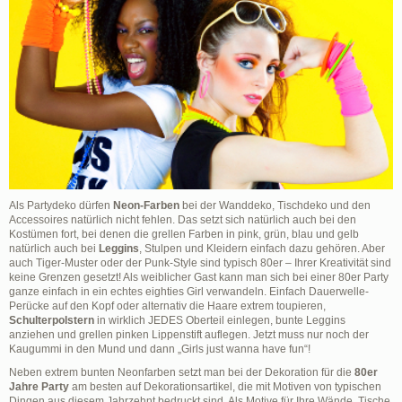
Als Partydeko dürfen
Neon-Farben
bei der Wanddeko, Tischdeko und den
Accessoires natürlich nicht fehlen. Das setzt sich natürlich auch bei den
Kostümen fort, bei denen die grellen Farben in pink, grün, blau und gelb
natürlich auch bei
Leggins
, Stulpen und Kleidern einfach dazu gehören. Aber
auch Tiger-Muster oder der Punk-Style sind typisch 80er – Ihrer Kreativität sind
keine Grenzen gesetzt! Als weiblicher Gast kann man sich bei einer 80er Party
ganze einfach in ein echtes eighties Girl verwandeln. Einfach Dauerwelle-
Perücke auf den Kopf oder alternativ die Haare extrem toupieren,
Schulterpolstern
in wirklich JEDES Oberteil einlegen, bunte Leggins
anziehen und grellen pinken Lippenstift auflegen. Jetzt muss nur noch der
Kaugummi in den Mund und dann „Girls just wanna have fun“!
Neben extrem bunten Neonfarben setzt man bei der Dekoration für die
80er
Jahre Party
am besten auf Dekorationsartikel, die mit Motiven von typischen
Dingen aus diesem Jahrzehnt bedruckt sind. Als Motive für Ihre Wände, Tische