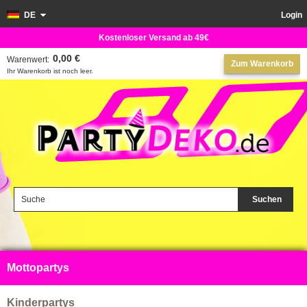
DE
Login
Kostenloser Versand ab 49€
0,00 €
Warenwert:
Zum Warenkorb
Ihr Warenkorb ist noch leer.
Suchen
Mottopartys
Kinderpartys