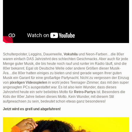
Schulterpolster, Leggins, Dauerwelle,
Vokuhila
und Neon-Farben…die 80er
waren einfach DAS Jahrzehnt des schlechten Geschmacks. Aber auch für jede
Menge guter Musik, die bis heute noch rauf und runter im Radio läuft, sind die
80er bekannt. Egal ob Deutsche Welle oder andere Größen dieser Musik-
Ära…die 80er hatten einiges zu bieten und sind gerade wegen Ihrer guten
Musik ein Garant für eine großartige Partynacht. Nicht zu vergessen der Einzug
von
pixeligen Videospielen
in wohl jedes Teenager-Zimmer, das mit den super
angesagten PCs ausgestattet war. Es ist also kein Wunder, dass dieses
Jahrzehnt heute ein sehr beliebtes Motto für
Retro-Partys
ist. Besonders die
Kids der 80er Jahre lieben dieses Motto. Kein Wunder, mit diesem Stil
aufgewachsen zu sein, bedeutet schon etwas ganz besonderes!
Jetzt wird es grell und abgefahren!