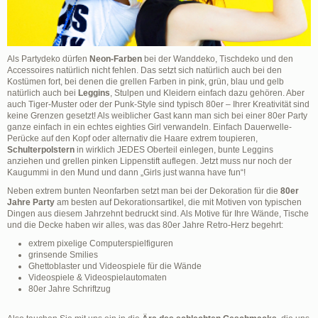
Als Partydeko dürfen
Neon-Farben
bei der Wanddeko, Tischdeko und den
Accessoires natürlich nicht fehlen. Das setzt sich natürlich auch bei den
Kostümen fort, bei denen die grellen Farben in pink, grün, blau und gelb
natürlich auch bei
Leggins
, Stulpen und Kleidern einfach dazu gehören. Aber
auch Tiger-Muster oder der Punk-Style sind typisch 80er – Ihrer Kreativität sind
keine Grenzen gesetzt! Als weiblicher Gast kann man sich bei einer 80er Party
ganze einfach in ein echtes eighties Girl verwandeln. Einfach Dauerwelle-
Perücke auf den Kopf oder alternativ die Haare extrem toupieren,
Schulterpolstern
in wirklich JEDES Oberteil einlegen, bunte Leggins
anziehen und grellen pinken Lippenstift auflegen. Jetzt muss nur noch der
Kaugummi in den Mund und dann „Girls just wanna have fun“!
Neben extrem bunten Neonfarben setzt man bei der Dekoration für die
80er
Jahre Party
am besten auf Dekorationsartikel, die mit Motiven von typischen
Dingen aus diesem Jahrzehnt bedruckt sind. Als Motive für Ihre Wände, Tische
und die Decke haben wir alles, was das 80er Jahre Retro-Herz begehrt:
extrem pixelige Computerspielfiguren
grinsende Smilies
Ghettoblaster und Videospiele für die Wände
Videospiele & Videospielautomaten
80er Jahre Schriftzug