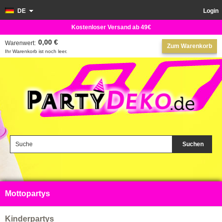
DE
Login
Kostenloser Versand ab 49€
0,00 €
Warenwert:
Zum Warenkorb
Ihr Warenkorb ist noch leer.
Suchen
Mottopartys
Kinderpartys