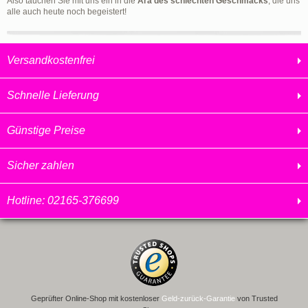
Also tauchen Sie mit uns ein in die
Ära des schlechten Geschmacks
, die uns
alle auch heute noch begeistert!
Versandkostenfrei
Schnelle Lieferung
Günstige Preise
Sicher zahlen
Hotline: 02165-376699
Geprüfter Online-Shop mit kostenloser
Geld-zurück-Garantie
von Trusted