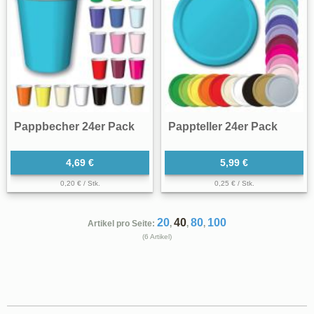
Pappbecher 24er Pack
Pappteller 24er Pack
4,69 €
5,99 €
0,20 € / Stk.
0,25 € / Stk.
20
40
80
100
Artikel pro Seite:
,
,
,
(6 Artikel)