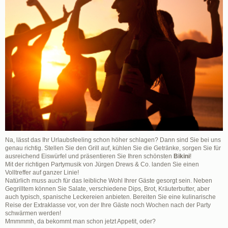
Na, lässt das Ihr Urlaubsfeeling schon höher schlagen? Dann sind Sie bei uns
genau richtig. Stellen Sie den Grill auf, kühlen Sie die Getränke, sorgen Sie für
ausreichend Eiswürfel und präsentieren Sie Ihren schönsten
Bikini
!
Mit der richtigen Partymusik von Jürgen Drews & Co. landen Sie einen
Volltreffer auf ganzer Linie!
Natürlich muss auch für das leibliche Wohl Ihrer Gäste gesorgt sein. Neben
Gegrilltem können Sie Salate, verschiedene Dips, Brot, Kräuterbutter, aber
auch typisch, spanische Leckereien anbieten. Bereiten Sie eine kulinarische
Reise der Extraklasse vor, von der Ihre Gäste noch Wochen nach der Party
schwärmen werden!
Mmmmmh, da bekommt man schon jetzt Appetit, oder?