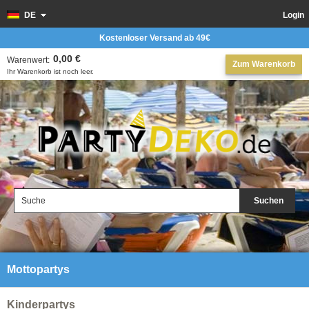
DE
Login
Kostenloser Versand ab 49€
0,00 €
Warenwert:
Zum Warenkorb
Ihr Warenkorb ist noch leer.
Suchen
Mottopartys
Kinderpartys