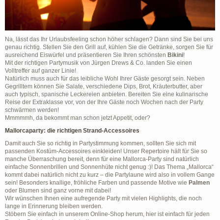
Na, lässt das Ihr Urlaubsfeeling schon höher schlagen? Dann sind Sie bei uns
genau richtig. Stellen Sie den Grill auf, kühlen Sie die Getränke, sorgen Sie für
ausreichend Eiswürfel und präsentieren Sie Ihren schönsten
Bikini
!
Mit der richtigen Partymusik von Jürgen Drews & Co. landen Sie einen
Volltreffer auf ganzer Linie!
Natürlich muss auch für das leibliche Wohl Ihrer Gäste gesorgt sein. Neben
Gegrilltem können Sie Salate, verschiedene Dips, Brot, Kräuterbutter, aber
auch typisch, spanische Leckereien anbieten. Bereiten Sie eine kulinarische
Reise der Extraklasse vor, von der Ihre Gäste noch Wochen nach der Party
schwärmen werden!
Mmmmmh, da bekommt man schon jetzt Appetit, oder?
Mallorcaparty: die richtigen Strand-Accessoires
Damit auch Sie so richtig in Partystimmung kommen, sollten Sie sich mit
passenden Kostüm-Accessoires einkleiden! Unser Repertoire hält für Sie so
manche Überraschung bereit, denn für eine Mallorca-Party sind natürlich
einfache Sonnenbrillen und Sonnenhüte nicht genug :)! Das Thema „Mallorca“
kommt dabei natürlich nicht zu kurz – die Partylaune wird also in vollem Gange
sein! Besonders knallige, fröhliche Farben und passende Motive wie
Palmen
oder Blumen sind ganz vorne mit dabei!
Wir wünschen Ihnen eine aufregende Party mit vielen Highlights, die noch
lange in Erinnerung bleiben werden.
Stöbern Sie einfach in unserem Online-Shop herum, hier ist einfach für jeden