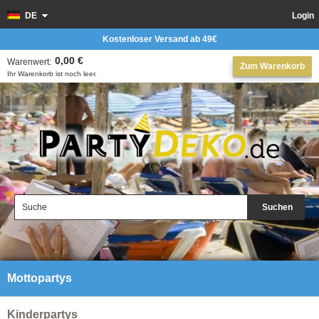
DE
Login
Kostenloser Versand ab 49€
0,00 €
Warenwert:
Zum Warenkorb
Ihr Warenkorb ist noch leer.
Suchen
Mottopartys
Kinderpartys