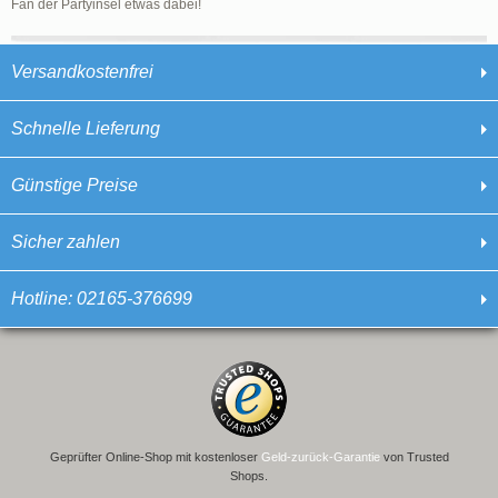
Fan der Partyinsel etwas dabei!
Versandkostenfrei
Schnelle Lieferung
Günstige Preise
Sicher zahlen
Hotline: 02165-376699
Geprüfter Online-Shop mit kostenloser
Geld-zurück-Garantie
von Trusted
Shops.