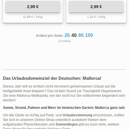
2,99 €
2,99 €
11,96 € / 100g
1,20 € / 100g
20
40
80
100
Artikel pro Seite:
,
,
,
(2 Artikel)
Das Urlaubsdomeinziel der Deutschen: Mallorca!
Dieses Jahr will es einfach nicht mit einem gemeinsamen Urlaub auf die
heißgeliebte Insel klappen? Das ist kein Grund zur Traurigkeit! Organisieren
Sie eine Mallorca-Mottoparty, von der nicht nur Sie vollkommen begeistert sein
werden!
Sonne, Strand, Palmen und Meer im heimischen Garten: Mallorca ganz nah
Um die Gäste so richtig auf Party- und
Urlaubsstimmung
einzuheizen, sollten
Sie sich in unserem Online-Shop ordentlich austoben! Neben dem
aufgebauten Planschbecken und
Sonnenliegen
gibt es noch viele, weitere
Deko-Ideen für Ihre perfekte Mallorca-Party: