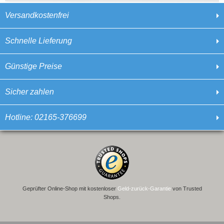
Versandkostenfrei
Schnelle Lieferung
Günstige Preise
Sicher zahlen
Hotline: 02165-376699
Geprüfter Online-Shop mit kostenloser
Geld-zurück-Garantie
von Trusted
Shops.