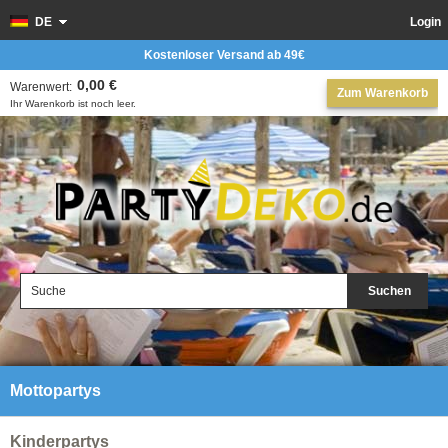
DE
Login
Kostenloser Versand ab 49€
0,00 €
Warenwert:
Zum Warenkorb
Ihr Warenkorb ist noch leer.
Suchen
Mottopartys
Kinderpartys