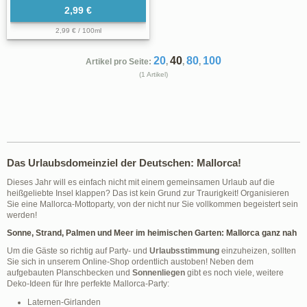
2,99 €
2,99 € / 100ml
20
40
80
100
Artikel pro Seite:
,
,
,
(1 Artikel)
Das Urlaubsdomeinziel der Deutschen: Mallorca!
Dieses Jahr will es einfach nicht mit einem gemeinsamen Urlaub auf die
heißgeliebte Insel klappen? Das ist kein Grund zur Traurigkeit! Organisieren
Sie eine Mallorca-Mottoparty, von der nicht nur Sie vollkommen begeistert sein
werden!
Sonne, Strand, Palmen und Meer im heimischen Garten: Mallorca ganz nah
Um die Gäste so richtig auf Party- und
Urlaubsstimmung
einzuheizen, sollten
Sie sich in unserem Online-Shop ordentlich austoben! Neben dem
aufgebauten Planschbecken und
Sonnenliegen
gibt es noch viele, weitere
Deko-Ideen für Ihre perfekte Mallorca-Party:
Laternen-Girlanden