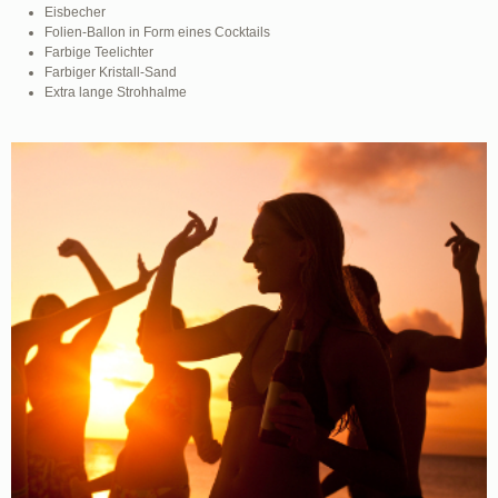
Eisbecher
Folien-Ballon in Form eines Cocktails
Farbige Teelichter
Farbiger Kristall-Sand
Extra lange Strohhalme