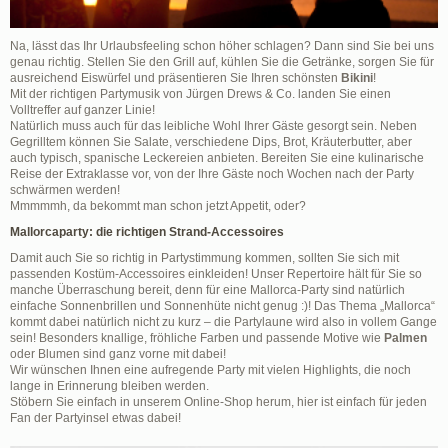
Na, lässt das Ihr Urlaubsfeeling schon höher schlagen? Dann sind Sie bei uns
genau richtig. Stellen Sie den Grill auf, kühlen Sie die Getränke, sorgen Sie für
ausreichend Eiswürfel und präsentieren Sie Ihren schönsten
Bikini
!
Mit der richtigen Partymusik von Jürgen Drews & Co. landen Sie einen
Volltreffer auf ganzer Linie!
Natürlich muss auch für das leibliche Wohl Ihrer Gäste gesorgt sein. Neben
Gegrilltem können Sie Salate, verschiedene Dips, Brot, Kräuterbutter, aber
auch typisch, spanische Leckereien anbieten. Bereiten Sie eine kulinarische
Reise der Extraklasse vor, von der Ihre Gäste noch Wochen nach der Party
schwärmen werden!
Mmmmmh, da bekommt man schon jetzt Appetit, oder?
Mallorcaparty: die richtigen Strand-Accessoires
Damit auch Sie so richtig in Partystimmung kommen, sollten Sie sich mit
passenden Kostüm-Accessoires einkleiden! Unser Repertoire hält für Sie so
manche Überraschung bereit, denn für eine Mallorca-Party sind natürlich
einfache Sonnenbrillen und Sonnenhüte nicht genug :)! Das Thema „Mallorca“
kommt dabei natürlich nicht zu kurz – die Partylaune wird also in vollem Gange
sein! Besonders knallige, fröhliche Farben und passende Motive wie
Palmen
oder Blumen sind ganz vorne mit dabei!
Wir wünschen Ihnen eine aufregende Party mit vielen Highlights, die noch
lange in Erinnerung bleiben werden.
Stöbern Sie einfach in unserem Online-Shop herum, hier ist einfach für jeden
Fan der Partyinsel etwas dabei!