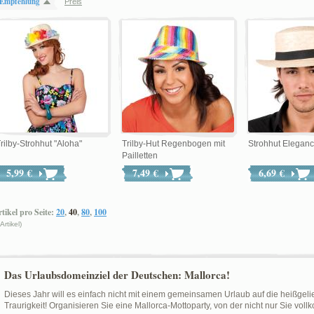
Empfehlung
Preis
rilby-Strohhut "Aloha"
Trilby-Hut Regenbogen mit
Strohhut Elegan
Pailletten
5,99 €
7,49 €
6,69 €
tikel pro Seite:
20
,
40
,
80
,
100
 Artikel)
Das Urlaubsdomeinziel der Deutschen: Mallorca!
Dieses Jahr will es einfach nicht mit einem gemeinsamen Urlaub auf die heißgelie
Traurigkeit! Organisieren Sie eine Mallorca-Mottoparty, von der nicht nur Sie vol