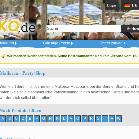
Login
DE
Suchen
ieferung
Günstige Preise
Sicher zahlen
Wir machen Weihnachtsferien. Keine Bestellannahme und kein Versand vom 16.12
Mallorca - Party-Shop
Wer feiert denn nicht gerne eine Mallorca-Mottoparty, bei der Sonne, Strand und 
holen Sie sich die sommerliche Partystimmung in den heimischen Garten und begeis
werden sich selbst übertreffen!
Nach Produkt filtern
A
B
C
D
E
F
G
H
K
L
M
O
P
R
S
T
V
W