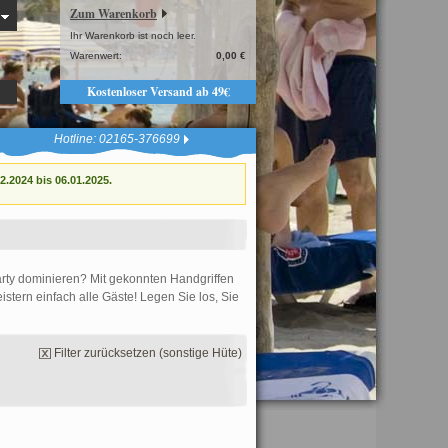
Zum Warenkorb
Ihr Warenkorb ist noch leer.
Warenwert:
0,00 €
Kostenloser Versand ab 49€
Hotline: 02165-376699
.2024 bis 06.01.2025.
Party dominieren? Mit gekonnten Handgriffen
tern einfach alle Gäste! Legen Sie los, Sie
Filter zurücksetzen (sonstige Hüte)