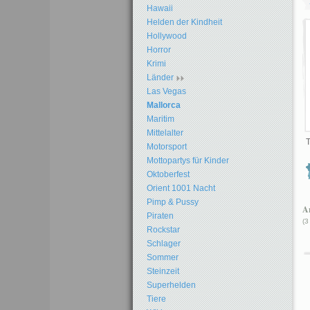
Hawaii
Helden der Kindheit
Hollywood
Horror
Krimi
Länder
Las Vegas
Mallorca
Maritim
Mittelalter
T
Motorsport
Mottopartys für Kinder
Oktoberfest
Orient 1001 Nacht
Pimp & Pussy
Ar
Piraten
(3
Rockstar
Schlager
Sommer
Steinzeit
Superhelden
Tiere