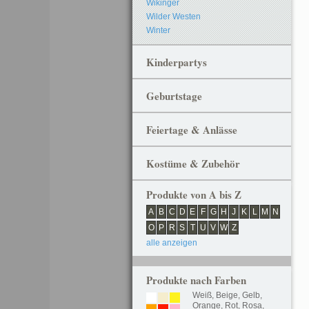
Wikinger
Wilder Westen
Winter
Kinderpartys
Geburtstage
Feiertage & Anlässe
Kostüme & Zubehör
Produkte von A bis Z
A
B
C
D
E
F
G
H
J
K
L
M
N
O
P
R
S
T
U
V
W
Z
alle anzeigen
Produkte nach Farben
Weiß
,
Beige
,
Gelb
,
Orange
,
Rot
,
Rosa
,