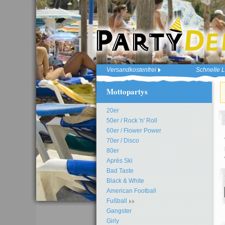
Versandkostenfrei
Schnelle L
Mottopartys
20er
50er / Rock 'n' Roll
60er / Flower Power
70er / Disco
80er
Après Ski
Bad Taste
Black & White
American Football
Fußball
Gangster
Girly