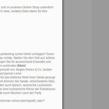
e sich in unserem Online-Shop ordentlich
ch viele, weitere Deko-Ideen für Ihre
rlaubsfeeling schon höher schlagen? Dann
u richtig. Stellen Sie den Grill auf, kühlen
rgen Sie für ausreichend Eiswürfel und
ren schönsten
Bikini
!
artymusik von Jürgen Drews & Co. landen
 auf ganzer Linie!
für das leibliche Wohl Ihrer Gäste gesorgt
tem können Sie Salate, verschiedene Dips,
 aber auch typisch, spanische Leckereien
ie eine kulinarische Reise der Extraklasse
äste noch Wochen nach der Party
 man schon jetzt Appetit, oder?