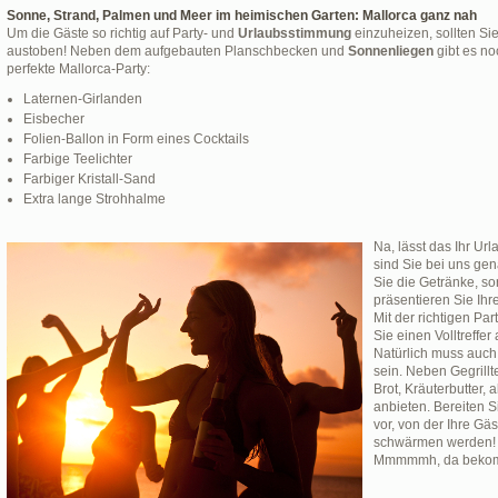
Sonne, Strand, Palmen und Meer im heimischen Garten: Mallorca ganz nah
Um die Gäste so richtig auf Party- und
Urlaubsstimmung
einzuheizen, sollten Si
austoben! Neben dem aufgebauten Planschbecken und
Sonnenliegen
gibt es no
perfekte Mallorca-Party:
Laternen-Girlanden
Eisbecher
Folien-Ballon in Form eines Cocktails
Farbige Teelichter
Farbiger Kristall-Sand
Extra lange Strohhalme
Na, lässt das Ihr U
sind Sie bei uns gena
Sie die Getränke, so
präsentieren Sie Ih
Mit der richtigen P
Sie einen Volltreffer
Natürlich muss auch 
sein. Neben Gegrill
Brot, Kräuterbutter,
anbieten. Bereiten S
vor, von der Ihre G
schwärmen werden!
Mmmmmh, da bekommt