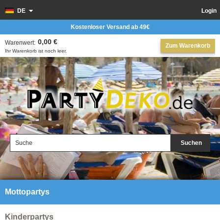
DE
Login
Kostenloser Versand ab 49€
0,00 €
Warenwert:
Zum Warenkorb
Ihr Warenkorb ist noch leer.
Suchen
Mottopartys
Kinderpartys