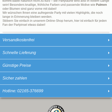
kommt dabei natürlich nicht zu kurz – die Partylaune wird also in vollem Gange
sein! Besonders knallige, fröhliche Farben und passende Motive wie
Palmen
oder Blumen sind ganz vorne mit dabei!
Wir wünschen Ihnen eine aufregende Party mit vielen Highlights, die noch
lange in Erinnerung bleiben werden.
Stöbern Sie einfach in unserem Online-Shop herum, hier ist einfach für jeden
Fan der Partyinsel etwas dabei!
Versandkostenfrei
Schnelle Lieferung
Günstige Preise
Sicher zahlen
Hotline: 02165-376699