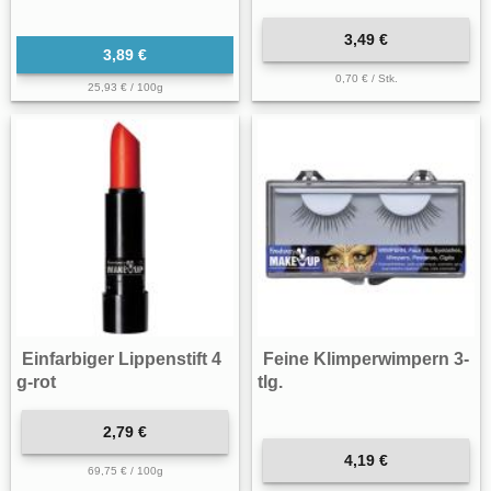
3,49 €
3,89 €
0,70 € / Stk.
25,93 € / 100g
Einfarbiger Lippenstift 4
Feine Klimperwimpern 3-
g-rot
tlg.
2,79 €
4,19 €
69,75 € / 100g