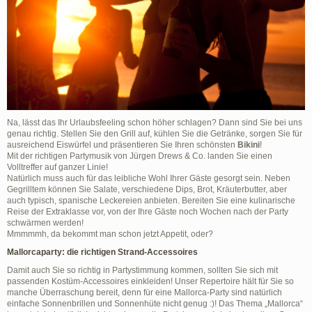
Na, lässt das Ihr Urlaubsfeeling schon höher schlagen? Dann sind Sie bei uns
genau richtig. Stellen Sie den Grill auf, kühlen Sie die Getränke, sorgen Sie für
ausreichend Eiswürfel und präsentieren Sie Ihren schönsten
Bikini
!
Mit der richtigen Partymusik von Jürgen Drews & Co. landen Sie einen
Volltreffer auf ganzer Linie!
Natürlich muss auch für das leibliche Wohl Ihrer Gäste gesorgt sein. Neben
Gegrilltem können Sie Salate, verschiedene Dips, Brot, Kräuterbutter, aber
auch typisch, spanische Leckereien anbieten. Bereiten Sie eine kulinarische
Reise der Extraklasse vor, von der Ihre Gäste noch Wochen nach der Party
schwärmen werden!
Mmmmmh, da bekommt man schon jetzt Appetit, oder?
Mallorcaparty: die richtigen Strand-Accessoires
Damit auch Sie so richtig in Partystimmung kommen, sollten Sie sich mit
passenden Kostüm-Accessoires einkleiden! Unser Repertoire hält für Sie so
manche Überraschung bereit, denn für eine Mallorca-Party sind natürlich
einfache Sonnenbrillen und Sonnenhüte nicht genug :)! Das Thema „Mallorca“