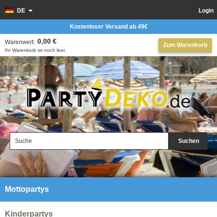
DE
Login
Kostenloser Versand ab 49€
0,00 €
Warenwert:
Zum Warenkorb
Ihr Warenkorb ist noch leer.
Suchen
Mottopartys
Kinderpartys