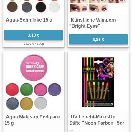
Aqua-Schminke 15 g
Künstliche Wimpern
"Bright Eyes"
3,19 €
3,99 €
21,27 € / 100g
Aqua Make-up Perlglanz
UV Leucht-Make-Up
15 g
Stifte "Neon Farben" 5er
...