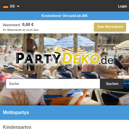
DE
Login
Kostenloser Versand ab 49€
0,00 €
Warenwert:
Zum Warenkorb
Ihr Warenkorb ist noch leer.
Suchen
Mottopartys
Kinderpartys