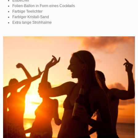
Eisbecher
Folien-Ballon in Form eines Cocktails
Farbige Teelichter
Farbiger Kristall-Sand
Extra lange Strohhalme