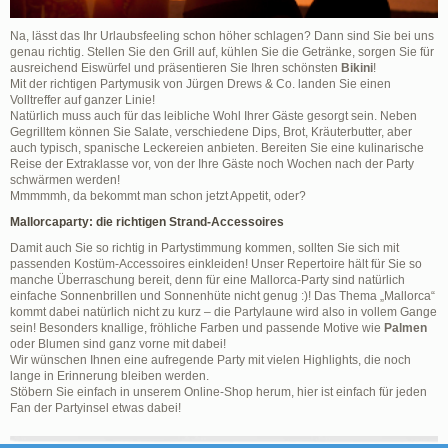
Na, lässt das Ihr Urlaubsfeeling schon höher schlagen? Dann sind Sie bei uns
genau richtig. Stellen Sie den Grill auf, kühlen Sie die Getränke, sorgen Sie für
ausreichend Eiswürfel und präsentieren Sie Ihren schönsten
Bikini
!
Mit der richtigen Partymusik von Jürgen Drews & Co. landen Sie einen
Volltreffer auf ganzer Linie!
Natürlich muss auch für das leibliche Wohl Ihrer Gäste gesorgt sein. Neben
Gegrilltem können Sie Salate, verschiedene Dips, Brot, Kräuterbutter, aber
auch typisch, spanische Leckereien anbieten. Bereiten Sie eine kulinarische
Reise der Extraklasse vor, von der Ihre Gäste noch Wochen nach der Party
schwärmen werden!
Mmmmmh, da bekommt man schon jetzt Appetit, oder?
Mallorcaparty: die richtigen Strand-Accessoires
Damit auch Sie so richtig in Partystimmung kommen, sollten Sie sich mit
passenden Kostüm-Accessoires einkleiden! Unser Repertoire hält für Sie so
manche Überraschung bereit, denn für eine Mallorca-Party sind natürlich
einfache Sonnenbrillen und Sonnenhüte nicht genug :)! Das Thema „Mallorca“
kommt dabei natürlich nicht zu kurz – die Partylaune wird also in vollem Gange
sein! Besonders knallige, fröhliche Farben und passende Motive wie
Palmen
oder Blumen sind ganz vorne mit dabei!
Wir wünschen Ihnen eine aufregende Party mit vielen Highlights, die noch
lange in Erinnerung bleiben werden.
Stöbern Sie einfach in unserem Online-Shop herum, hier ist einfach für jeden
Fan der Partyinsel etwas dabei!