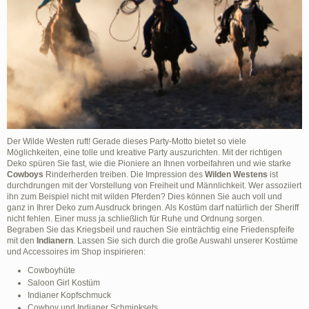
Der Wilde Westen ruft! Gerade dieses Party-Motto bietet so viele
Möglichkeiten, eine tolle und kreative Party auszurichten. Mit der richtigen
Deko spüren Sie fast, wie die Pioniere an Ihnen vorbeifahren und wie starke
Cowboys
Rinderherden treiben. Die Impression des
Wilden Westens
ist
durchdrungen mit der Vorstellung von Freiheit und Männlichkeit. Wer assoziiert
ihn zum Beispiel nicht mit wilden Pferden? Dies können Sie auch voll und
ganz in Ihrer Deko zum Ausdruck bringen. Als Kostüm darf natürlich der Sheriff
nicht fehlen. Einer muss ja schließlich für Ruhe und Ordnung sorgen.
Begraben Sie das Kriegsbeil und rauchen Sie einträchtig eine Friedenspfeife
mit den
Indianern
. Lassen Sie sich durch die große Auswahl unserer Kostüme
und Accessoires im Shop inspirieren:
Cowboyhüte
Saloon Girl Kostüm
Indianer Kopfschmuck
Cowboy und Indianer Schminksets