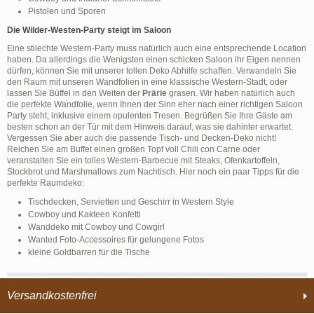
Pistolen und Sporen
Die Wilder-Westen-Party steigt im Saloon
Eine stilechte Western-Party muss natürlich auch eine entsprechende Location
haben. Da allerdings die Wenigsten einen schicken Saloon ihr Eigen nennen
dürfen, können Sie mit unserer tollen Deko Abhilfe schaffen. Verwandeln Sie
den Raum mit unseren Wandfolien in eine klassische Western-Stadt, oder
lassen Sie Büffel in den Weiten der
Prärie
grasen. Wir haben natürlich auch
die perfekte Wandfolie, wenn Ihnen der Sinn eher nach einer richtigen Saloon
Party steht, inklusive einem opulenten Tresen. Begrüßen Sie Ihre Gäste am
besten schon an der Tür mit dem Hinweis darauf, was sie dahinter erwartet.
Vergessen Sie aber auch die passende Tisch- und Decken-Deko nicht!
Reichen Sie am Buffet einen großen Topf voll Chili con Carne oder
veranstalten Sie ein tolles Western-Barbecue mit Steaks, Ofenkartoffeln,
Stockbrot und Marshmallows zum Nachtisch. Hier noch ein paar Tipps für die
perfekte Raumdeko:
Tischdecken, Servietten und Geschirr in Western Style
Cowboy und Kakteen Konfetti
Wanddeko mit Cowboy und Cowgirl
Wanted Foto-Accessoires für gelungene Fotos
kleine Goldbarren für die Tische
Versandkostenfrei