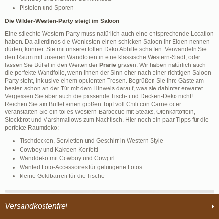
Pistolen und Sporen
Die Wilder-Westen-Party steigt im Saloon
Eine stilechte Western-Party muss natürlich auch eine entsprechende Location
haben. Da allerdings die Wenigsten einen schicken Saloon ihr Eigen nennen
dürfen, können Sie mit unserer tollen Deko Abhilfe schaffen. Verwandeln Sie
den Raum mit unseren Wandfolien in eine klassische Western-Stadt, oder
lassen Sie Büffel in den Weiten der
Prärie
grasen. Wir haben natürlich auch
die perfekte Wandfolie, wenn Ihnen der Sinn eher nach einer richtigen Saloon
Party steht, inklusive einem opulenten Tresen. Begrüßen Sie Ihre Gäste am
besten schon an der Tür mit dem Hinweis darauf, was sie dahinter erwartet.
Vergessen Sie aber auch die passende Tisch- und Decken-Deko nicht!
Reichen Sie am Buffet einen großen Topf voll Chili con Carne oder
veranstalten Sie ein tolles Western-Barbecue mit Steaks, Ofenkartoffeln,
Stockbrot und Marshmallows zum Nachtisch. Hier noch ein paar Tipps für die
perfekte Raumdeko:
Tischdecken, Servietten und Geschirr in Western Style
Cowboy und Kakteen Konfetti
Wanddeko mit Cowboy und Cowgirl
Wanted Foto-Accessoires für gelungene Fotos
kleine Goldbarren für die Tische
Versandkostenfrei