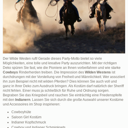
Der Wilde Westen ruft! Gerade dieses Party-Motto bietet so viele
Möglichkeiten, eine tolle und kreative Party auszurichten. Mit der richtigen
Deko spüren Sie fast, wie die Pioniere an Ihnen vorbeifahren und wie starke
Cowboys
Rinderherden treiben. Die Impression des
Wilden Westens
ist
durchdrungen mit der Vorstellung von Freiheit und Männlichkeit. Wer assoziiert
ihn zum Beispiel nicht mit wilden Pferden? Dies können Sie auch voll und
ganz in Ihrer Deko zum Ausdruck bringen. Als Kostüm darf natürlich der Sheriff
nicht fehlen. Einer muss ja schließlich für Ruhe und Ordnung sorgen.
Begraben Sie das Kriegsbeil und rauchen Sie einträchtig eine Friedenspfeife
mit den
Indianern
. Lassen Sie sich durch die große Auswahl unserer Kostüme
und Accessoires im Shop inspirieren:
Cowboyhüte
Saloon Girl Kostüm
Indianer Kopfschmuck
Cowboy und Indianer Schminksets