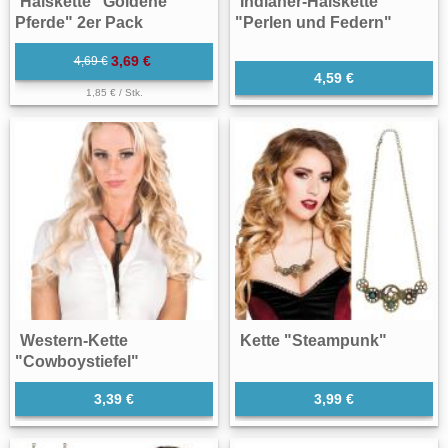
Halskette "Goldene
Indianer-Halskette
Pferde" 2er Pack
"Perlen und Federn"
3,69 €
4,69 €
4,59 €
1,85 € / Stk.
Western-Kette
Kette "Steampunk"
"Cowboystiefel"
3,39 €
3,99 €