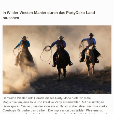
In Wilder-Westen-Manier durch das PartyDeko-Land
rauschen
Der Wilde Westen ruft! Gerade dieses Party-Motto bietet so viele
Möglichkeiten, eine tolle und kreative Party auszurichten. Mit der richtigen
Deko spüren Sie fast, wie die Pioniere an Ihnen vorbeifahren und wie starke
Cowboys
Rinderherden treiben. Die Impression des
Wilden Westens
ist