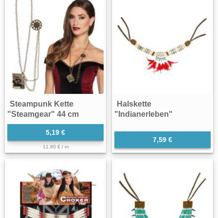
Steampunk Kette
Halskette
"Steamgear" 44 cm
"Indianerleben"
5,19 €
7,59 €
11,80 € / m