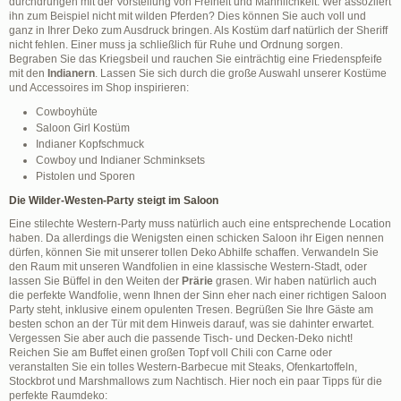
durchdrungen mit der Vorstellung von Freiheit und Männlichkeit. Wer assoziiert
ihn zum Beispiel nicht mit wilden Pferden? Dies können Sie auch voll und
ganz in Ihrer Deko zum Ausdruck bringen. Als Kostüm darf natürlich der Sheriff
nicht fehlen. Einer muss ja schließlich für Ruhe und Ordnung sorgen.
Begraben Sie das Kriegsbeil und rauchen Sie einträchtig eine Friedenspfeife
mit den
Indianern
. Lassen Sie sich durch die große Auswahl unserer Kostüme
und Accessoires im Shop inspirieren:
Cowboyhüte
Saloon Girl Kostüm
Indianer Kopfschmuck
Cowboy und Indianer Schminksets
Pistolen und Sporen
Die Wilder-Westen-Party steigt im Saloon
Eine stilechte Western-Party muss natürlich auch eine entsprechende Location
haben. Da allerdings die Wenigsten einen schicken Saloon ihr Eigen nennen
dürfen, können Sie mit unserer tollen Deko Abhilfe schaffen. Verwandeln Sie
den Raum mit unseren Wandfolien in eine klassische Western-Stadt, oder
lassen Sie Büffel in den Weiten der
Prärie
grasen. Wir haben natürlich auch
die perfekte Wandfolie, wenn Ihnen der Sinn eher nach einer richtigen Saloon
Party steht, inklusive einem opulenten Tresen. Begrüßen Sie Ihre Gäste am
besten schon an der Tür mit dem Hinweis darauf, was sie dahinter erwartet.
Vergessen Sie aber auch die passende Tisch- und Decken-Deko nicht!
Reichen Sie am Buffet einen großen Topf voll Chili con Carne oder
veranstalten Sie ein tolles Western-Barbecue mit Steaks, Ofenkartoffeln,
Stockbrot und Marshmallows zum Nachtisch. Hier noch ein paar Tipps für die
perfekte Raumdeko: