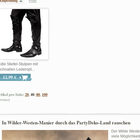
Empfehlung
Preis
dle Stiefel-Stulpen mit
chnallen Lederopt...
12,99 €
tikel pro Seite:
20
,
40
,
80
,
100
 Artikel)
In Wilder-Westen-Manier durch das PartyDeko-Land rauschen
Der Wilde Westen
viele Möglichkeit