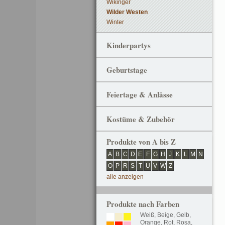
Wikinger
Wilder Westen
Winter
Kinderpartys
Geburtstage
Feiertage & Anlässe
Kostüme & Zubehör
Produkte von A bis Z
A
B
C
D
E
F
G
H
J
K
L
M
N
O
P
R
S
T
U
V
W
Z
alle anzeigen
Produkte nach Farben
Weiß
,
Beige
,
Gelb
,
Orange
,
Rot
,
Rosa
,