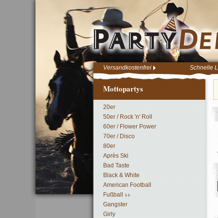
Versandkostenfrei
Schnelle L
Mottopartys
20er
50er / Rock 'n' Roll
60er / Flower Power
70er / Disco
80er
Après Ski
Bad Taste
Black & White
American Football
Fußball
Gangster
Girly