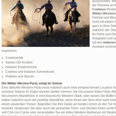
auszurichten. Mit
die Pioniere an 
Cowboys
Rinder
Wilden Westens
Freiheit und Männ
nicht mit wilden
ganz in Ihrer De
natürlich der She
für Ruhe und Or
Kriegsbeil und r
mit den
Indianer
Auswahl unserer
inspirieren:
Cowboyhüte
Saloon Girl Kostüm
Indianer Kopfschmuck
Cowboy und Indianer Schminksets
Pistolen und Sporen
Die Wilder-Westen-Party steigt im Saloon
Eine stilechte Western-Party muss natürlich auch eine entsprechende Location h
schicken Saloon ihr Eigen nennen dürfen, können Sie mit unserer tollen Deko Ab
mit unseren Wandfolien in eine klassische Western-Stadt, oder lassen Sie Büffel
haben natürlich auch die perfekte Wandfolie, wenn Ihnen der Sinn eher nach einer 
einem opulenten Tresen. Begrüßen Sie Ihre Gäste am besten schon an der Tür mi
erwartet. Vergessen Sie aber auch die passende Tisch- und Decken-Deko nicht! 
voll Chili con Carne oder veranstalten Sie ein tolles Western-Barbecue mit Steaks