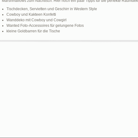
Marshmallows zum Nachtisch. Hier noch ein paar Tipps für die perfekte Raumdek
Tischdecken, Servietten und Geschirr in Western Style
Cowboy und Kakteen Konfetti
Wanddeko mit Cowboy und Cowgirl
Wanted Foto-Accessoires für gelungene Fotos
kleine Goldbarren für die Tische