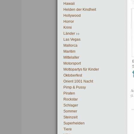
Hawaii
Helden der Kindheit
Hollywood
Horror
Krimi
Länder
Las Vegas
Mallorca
Maritim
Mittelalter
E
Motorsport
S
Mottopartys für Kinder
Oktoberfest
Orient 1001 Nacht
Pimp & Pussy
Ar
Piraten
(1
Rockstar
Schlager
Sommer
Steinzeit
Superhelden
Tiere