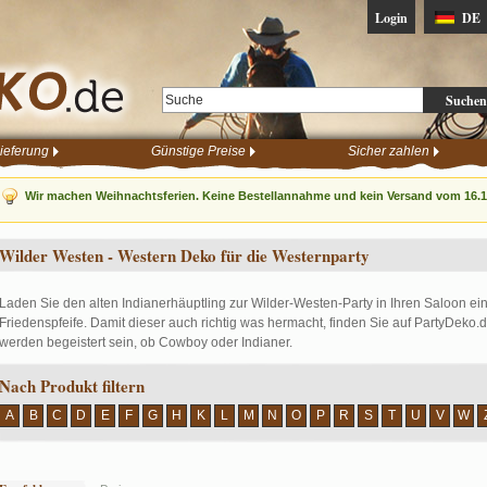
Login
DE
Suchen
ieferung
Günstige Preise
Sicher zahlen
Wir machen Weihnachtsferien. Keine Bestellannahme und kein Versand vom 16.12
Wilder Westen - Western Deko für die Westernparty
Laden Sie den alten Indianerhäuptling zur Wilder-Westen-Party in Ihren Saloon 
Friedenspfeife. Damit dieser auch richtig was hermacht, finden Sie auf PartyDeko.
werden begeistert sein, ob Cowboy oder Indianer.
Nach Produkt filtern
A
B
C
D
E
F
G
H
K
L
M
N
O
P
R
S
T
U
V
W