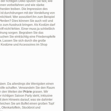
 der richtigen Deko spüren Sie fast, wie
Ihnen vorbeifahren und wie starke
herden treiben. Die Impression des
ist durchdrungen mit der Vorstellung von
lichkeit. Wer assoziiert ihn zum Beispiel
 Pferden? Dies können Sie auch voll und
ko zum Ausdruck bringen. Als Kostüm darf
riff nicht fehlen. Einer muss ja schließlich
dnung sorgen. Begraben Sie das
auchen Sie einträchtig eine Friedenspfeife
n
. Lassen Sie sich durch die große
 Kostüme und Accessoires im Shop
aben. Da allerdings die Wenigsten einen
hilfe schaffen. Verwandeln Sie den Raum
 in den Weiten der
Prärie
grasen. Wir
richtigen Saloon Party steht, inklusive
t dem Hinweis darauf, was sie dahinter
Reichen Sie am Buffet einen großen Topf
, Ofenkartoffeln, Stockbrot und